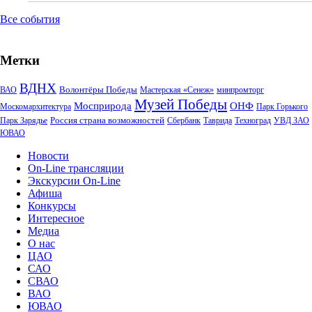
Все события
Метки
ВДНХ
Волонтёры Победы
ВАО
Мастерская «Сенеж»
минпромторг
Музей Победы
Мосприрода
ОНФ
Москомархитектура
Парк Горького
Россия страна возможностей
Парк Зарядье
Сбербанк
Таврида
Техноград
УВД ЗАО
ЮВАО
Новости
On-Line трансляции
Экскурсии On-Line
Афиша
Конкурсы
Интересное
Медиа
О нас
ЦАО
САО
СВАО
ВАО
ЮВАО