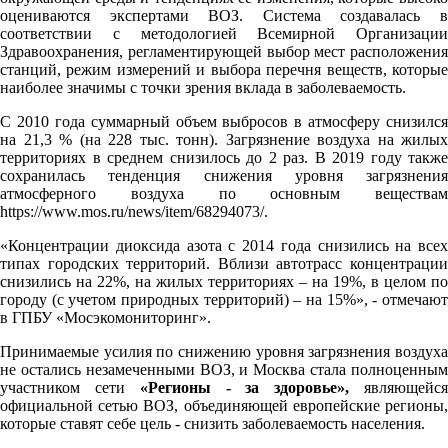
оцениваются экспертами ВОЗ. Система создавалась в
соответствии с методологией Всемирной Организации
Здравоохранения, регламентирующей выбор мест расположения
станций, режим измерений и выбора перечня веществ, которые
наиболее значимы с точки зрения вклада в заболеваемость.
С 2010 года суммарный объем выбросов в атмосферу снизился
на 21,3 % (на 228 тыс. тонн). Загрязнение воздуха на жилых
территориях в среднем снизилось до 2 раз. В 2019 году также
сохранилась тенденция снижения уровня загрязнения
атмосферного воздуха по основным веществам
https://www.mos.ru/news/item/68294073/
.
«Концентрации диоксида азота с 2014 года снизились на всех
типах городских территорий. Вблизи автотрасс концентрации
снизились на 22%, на жилых территориях – на 19%, в целом по
городу (с учетом природных территорий) – на 15%», - отмечают
в ГПБУ «Мосэкомониторинг».
Принимаемые усилия по снижению уровня загрязнения воздуха
не остались незамеченными ВОЗ, и Москва стала полноценным
участником сети
«Регионы - за здоровье»,
являющейс
официальной сетью ВОЗ, объединяющей европейские регионы,
которые ставят себе цель - снизить заболеваемость населения.