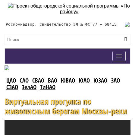
Роскомнадзор. Свидетельство ЭЛ № ФС 77 – 68415
Toggle
navigat
ЦАО
САО
СВАО
ВАО
ЮВАО
ЮАО
ЮЗАО
ЗАО
СЗАО
ЗелАО
ТиНАО
Виртуальная прогулка по
живописным берегам Москвы-реки