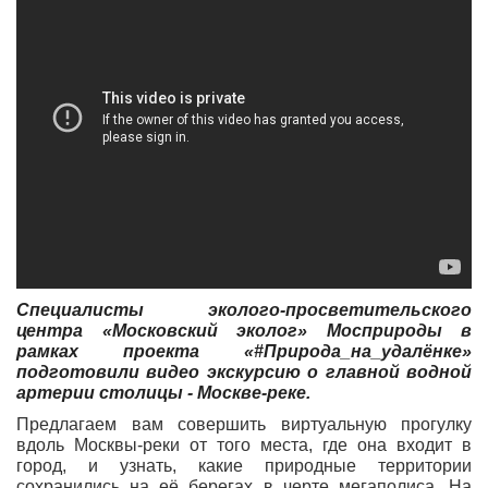
Специалисты эколого-просветительского
центра «Московский эколог» Мосприроды в
рамках проекта «#Природа_на_удалёнке»
подготовили видео экскурсию о главной водной
артерии столицы - Москве-реке.
Предлагаем вам совершить виртуальную прогулку
вдоль Москвы-реки от того места, где она входит в
город, и узнать, какие природные территории
сохранились на её берегах в черте мегаполиса. На