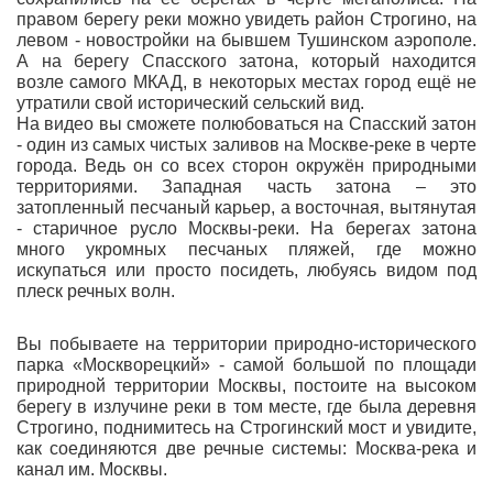
правом берегу реки можно увидеть район Строгино, на
левом - новостройки на бывшем Тушинском аэрополе.
А на берегу Спасского затона, который находится
возле самого МКАД, в некоторых местах город ещё не
утратили свой исторический сельский вид.
На видео вы сможете полюбоваться на Спасский затон
- один из самых чистых заливов на Москве-реке в черте
города. Ведь он со всех сторон окружён природными
территориями. Западная часть затона – это
затопленный песчаный карьер, а восточная, вытянутая
- старичное русло Москвы-реки. На берегах затона
много укромных песчаных пляжей, где можно
искупаться или просто посидеть, любуясь видом под
плеск речных волн.
Вы побываете на территории природно-исторического
парка «Москворецкий» - самой большой по площади
природной территории Москвы, постоите на высоком
берегу в излучине реки в том месте, где была деревня
Строгино, поднимитесь на Строгинский мост и увидите,
как соединяются две речные системы: Москва-река и
канал им. Москвы.