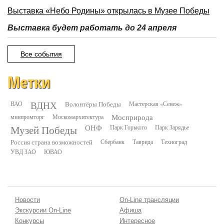
Выставка «Небо Родины» открылась в Музее Победы
Выставка будет работать до 24 апреля
Все события
Метки
ВДНХ
ВАО
Волонтёры Победы
Мастерская «Сенеж»
минпромторг
Москомархитектура
Мосприрода
Музей Победы
ОНФ
Парк Горького
Парк Зарядье
Россия страна возможностей
Сбербанк
Таврида
Техноград
УВД ЗАО
ЮВАО
Новости
On-Line трансляции
Экскурсии On-Line
Афиша
Конкурсы
Интересное