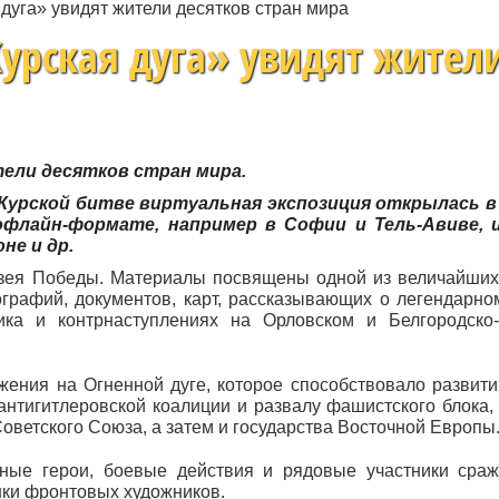
дуга» увидят жители десятков стран мира
урская дуга» увидят жител
тели десятков стран мира.
 Курской битве виртуальная экспозиция открылась в
офлайн-формате, например в Софии и Тель-Авиве, 
не и др.
зея Победы. Материалы посвящены одной из величайших
графий, документов, карт, рассказывающих о легендарно
ика и контрнаступлениях на Орловском и Белгородско
жения на Огненной дуге, которое способствовало развит
нтигитлеровской коалиции и развалу фашистского блока, 
оветского Союза, а затем и государства Восточной Европы
ные герои, боевые действия и рядовые участники сра
унки фронтовых художников.