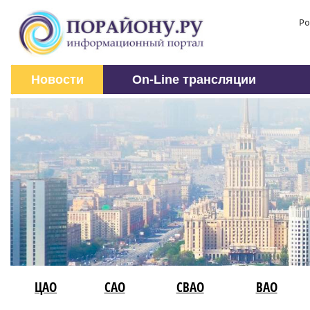
Ро
Новости
On-Line трансляции
ЦАО
САО
СВАО
ВАО