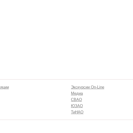
ляции
Экскурсии On-Line
Медиа
СВАО
ЮЗАО
ТиНАО