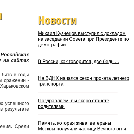
и
Новости
Михаил Кузнецов выступил с докладом
на заседании Совета при Президенте по
демографии
 Российских
и на сайтах
В России, как говорится, две беды…
 битв в годы
На ВДНХ начался сезон проката летнего
м сражении -
транспорта
-Харьковском
Поздравляем, вы скоро станете
ию успешного
родителями
в результате
.
Память, которая жива: ветераны
жения. Среди
Москвы получили частицу Вечного огня