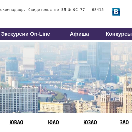
скомнадзор. Свидетельство ЭЛ № ФС 77 – 68415
Экскурсии On-Line
Афиша
Конкурсы
ЮВАО
ЮАО
ЮЗАО
ЗАО