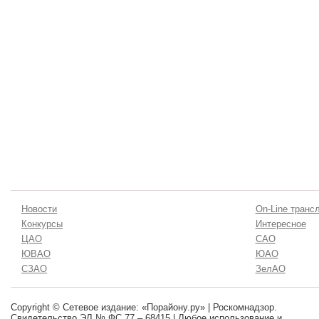
Новости
On-Line транс
Конкурсы
Интересное
ЦАО
САО
ЮВАО
ЮАО
СЗАО
ЗелАО
Copyright © Сетевое издание: «Порайону.ру» | Роскомнадзор.
Свидетельство ЭЛ № ФС 77 – 68415 | Любое использование и