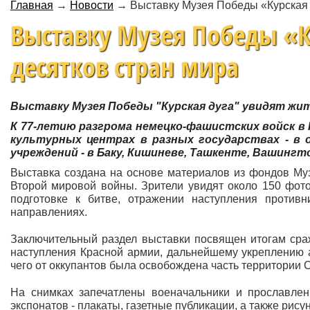
Главная
→
Новости
→
Выставку Музея Победы «Курская 
Выставку Музея Победы «К
десятков стран мира
Выставку Музея Победы "Курская дуга" увидят жи
К 77-летию разгрома немецко-фашистских войск в
культурных центрах в разных государствах - в 
учреждений - в Баку, Кишиневе, Ташкенте, Вашингто
Выставка создана на основе материалов из фондов Му
Второй мировой войны. Зрители увидят около 150 фото
подготовке к битве, отражении наступления противн
направлениях.
Заключительный раздел выставки посвящен итогам сра
наступления Красной армии, дальнейшему укреплению а
чего от оккупантов была освобождена часть территории С
На снимках запечатлены военачальники и прославлен
экспонатов - плакаты, газетные публикации, а также рис