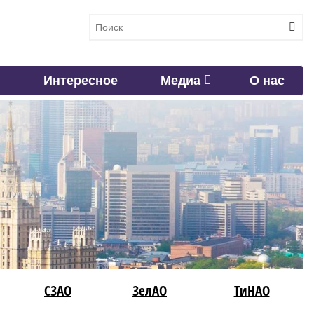
Интересное
Медиа
О нас
СЗАО
ЗелАО
ТиНАО