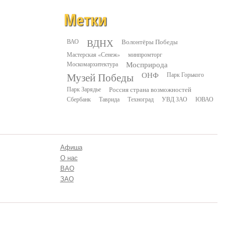
Метки
ВДНХ
ВАО
Волонтёры Победы
Мастерская «Сенеж»
минпромторг
Москомархитектура
Мосприрода
Музей Победы
ОНФ
Парк Горького
Парк Зарядье
Россия страна возможностей
Сбербанк
Таврида
Техноград
УВД ЗАО
ЮВАО
Афиша
О нас
ВАО
ЗАО