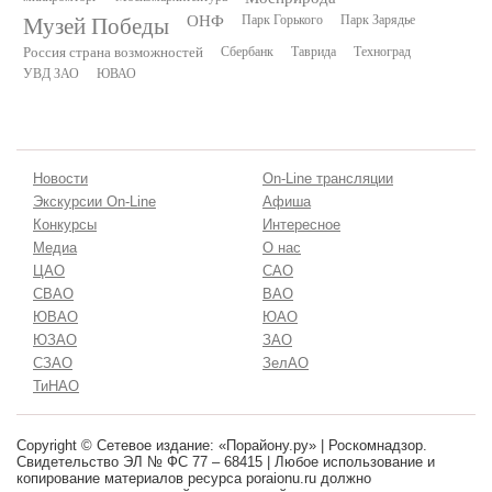
Музей Победы
ОНФ
Парк Горького
Парк Зарядье
Россия страна возможностей
Сбербанк
Таврида
Техноград
УВД ЗАО
ЮВАО
Новости
On-Line трансляции
Экскурсии On-Line
Афиша
Конкурсы
Интересное
Медиа
О нас
ЦАО
САО
СВАО
ВАО
ЮВАО
ЮАО
ЮЗАО
ЗАО
СЗАО
ЗелАО
ТиНАО
Copyright © Сетевое издание: «Порайону.ру» | Роскомнадзор.
Свидетельство ЭЛ № ФС 77 – 68415 | Любое использование и
копирование материалов ресурса poraionu.ru должно