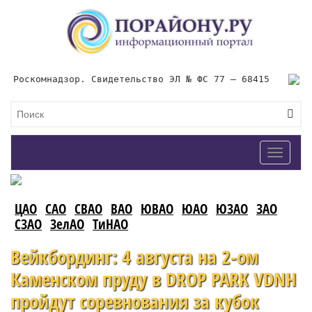
Роскомнадзор. Свидетельство ЭЛ № ФС 77 – 68415
Toggle
navigat
ЦАО
САО
СВАО
ВАО
ЮВАО
ЮАО
ЮЗАО
ЗАО
СЗАО
ЗелАО
ТиНАО
Вейкбординг: 4 августа на 2-ом
Каменском пруду в DROP PARK VDNH
пройдут соревнования за кубок