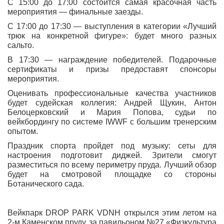
С 15:00 до 17:00 состоится самая красочная часть
мероприятия — финальные заезды.
С 17:00 до 17:30 — выступления в категории «Лучший
трюк на конкретной фигуре»: будет много разных
сальто.
В 17:30 — награждение победителей. Подарочные
сертификаты и призы предоставят спонсоры
мероприятия.
Оценивать профессиональные качества участников
будет судейская коллегия: Андрей Щукин, Антон
Белоцерковский и Мария Попова, судьи по
вейкбордингу по системе IWWF с большим тренерским
опытом.
Праздник спорта пройдет под музыку: сеты для
настроения подготовит диджей. Зрители смогут
разместиться по всему периметру пруда. Лучший обзор
будет на смотровой площадке со стороны
Ботанического сада.
Вейкпарк DROP PARK VDNH открылся этим летом на
2-м Каменском пруду, за павильоном №27 «Физкультура