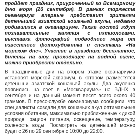
пройдет праздник, приуроченный ко Всемирному
дню моря (26 сентября). В рамках торжеств
океанариум впервые представит зрителям
детенышей азиатской кошачьей акулы,
недавно
родившихся в океанариуме. Также гостей ждут
познавательные занятия с ихтиологами,
выставка фотографий подводного мира от
известного фотохудожника и спектакль «На
морском дне». Участие в празднике бесплатное,
билеты на шоу, проходящее на водной сцене,
можно приобрести отдельно.
В праздничные дни на втором этаже океанариума
установят морской аквариум, в котором разместятся
детеныши азиатской кошачьей акулы. Два акуленка
появились на свет в «Москвариуме» на ВДНХ в
сентябре и на данный момент весят всего около 40
граммов. В пресс-службе океанариума сообщили, что
специалисты создали для кошачьих акул оптимальные
условия обитания, максимально приближенные к дикой
природе: рацион питания, освещение, температуру,
соленость воды. Посмотреть на детенышей можно
будет с 26 по 29 сентября с 10:00 до 22:00.