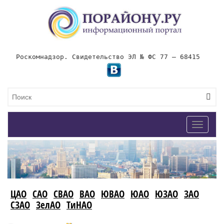
Роскомнадзор. Свидетельство ЭЛ № ФС 77 – 68415
Toggle
navigat
ЦАО
САО
СВАО
ВАО
ЮВАО
ЮАО
ЮЗАО
ЗАО
СЗАО
ЗелАО
ТиНАО