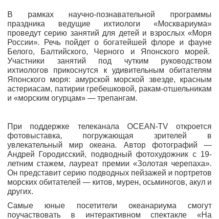
В рамках научно-познавательной программы
праздника ведущие ихтиологи «Москвариума»
проведут серию занятий для детей и взрослых «Моря
России». Речь пойдет о богатейшей флоре и фауне
Белого, Балтийского, Черного и Японского морей.
Участники занятий под чутким руководством
ихтиологов прикоснутся к удивительным обитателям
Японского моря: амурской морской звезде, красным
астериасам, патирии гребешковой, ракам-отшельникам
и «морским огурцам» — трепангам.
При поддержке телеканала OCEAN-TV откроется
фотовыставка, погружающая зрителей в
увлекательный мир океана. Автор фотографий —
Андрей Городисский, подводный фотохудожник с 19-
летним стажем, лауреат премии «Золотая черепаха».
Он представит серию подводных пейзажей и портретов
морских обитателей — китов, мурен, осьминогов, акул и
других.
Самые юные посетители океанариума смогут
поучаствовать в интерактивном спектакле «На