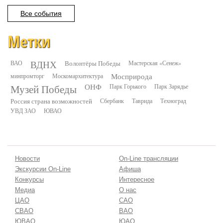
Все события
Метки
ВДНХ
ВАО
Волонтёры Победы
Мастерская «Сенеж»
минпромторг
Москомархитектура
Мосприрода
Музей Победы
ОНФ
Парк Горького
Парк Зарядье
Россия страна возможностей
Сбербанк
Таврида
Техноград
УВД ЗАО
ЮВАО
Новости
On-Line трансляции
Экскурсии On-Line
Афиша
Конкурсы
Интересное
Медиа
О нас
ЦАО
САО
СВАО
ВАО
ЮВАО
ЮАО