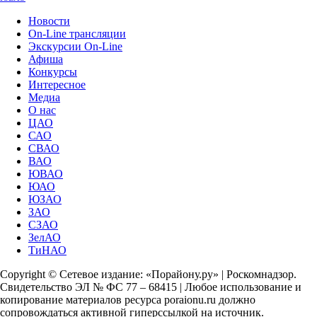
Новости
On-Line трансляции
Экскурсии On-Line
Афиша
Конкурсы
Интересное
Медиа
О нас
ЦАО
САО
СВАО
ВАО
ЮВАО
ЮАО
ЮЗАО
ЗАО
СЗАО
ЗелАО
ТиНАО
Copyright © Сетевое издание: «Порайону.ру» | Роскомнадзор.
Свидетельство ЭЛ № ФС 77 – 68415 | Любое использование и
копирование материалов ресурса poraionu.ru должно
сопровождаться активной гиперссылкой на источник.