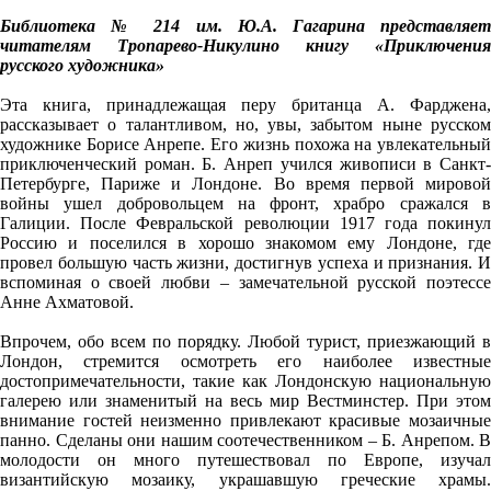
Библиотека № 214 им. Ю.А. Гагарина представляет
читателям Тропарево-Никулино книгу «Приключения
русского художника»
Эта книга, принадлежащая перу британца А. Фарджена,
рассказывает о талантливом, но, увы, забытом ныне русском
художнике Борисе Анрепе. Его жизнь похожа на увлекательный
приключенческий роман. Б. Анреп учился живописи в Санкт-
Петербурге, Париже и Лондоне. Во время первой мировой
войны ушел добровольцем на фронт, храбро сражался в
Галиции. После Февральской революции 1917 года покинул
Россию и поселился в хорошо знакомом ему Лондоне, где
провел большую часть жизни, достигнув успеха и признания. И
вспоминая о своей любви – замечательной русской поэтессе
Анне Ахматовой.
Впрочем, обо всем по порядку. Любой турист, приезжающий в
Лондон, стремится осмотреть его наиболее известные
достопримечательности, такие как Лондонскую национальную
галерею или знаменитый на весь мир Вестминстер. При этом
внимание гостей неизменно привлекают красивые мозаичные
панно. Сделаны они нашим соотечественником – Б. Анрепом. В
молодости он много путешествовал по Европе, изучал
византийскую мозаику, украшавшую греческие храмы.