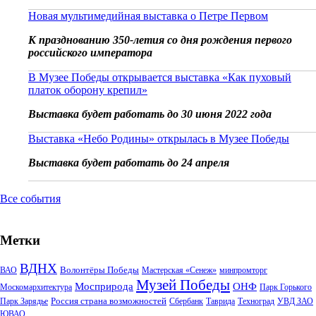
Новая мультимедийная выставка о Петре Первом
К празднованию 350-летия со дня рождения первого
российского императора
В Музее Победы открывается выставка «Как пуховый
платок оборону крепил»
Выставка будет работать до 30 июня 2022 года
Выставка «Небо Родины» открылась в Музее Победы
Выставка будет работать до 24 апреля
Все события
Метки
ВДНХ
Волонтёры Победы
ВАО
Мастерская «Сенеж»
минпромторг
Музей Победы
Мосприрода
ОНФ
Москомархитектура
Парк Горького
Россия страна возможностей
Парк Зарядье
Сбербанк
Таврида
Техноград
УВД ЗАО
ЮВАО