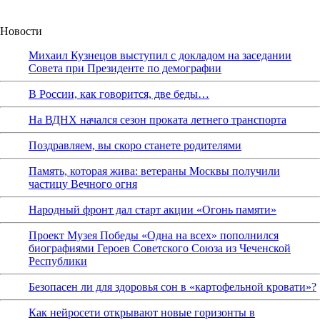
Новости
Михаил Кузнецов выступил с докладом на заседании
Совета при Президенте по демографии
В России, как говорится, две беды…
На ВДНХ начался сезон проката летнего транспорта
Поздравляем, вы скоро станете родителями
Память, которая жива: ветераны Москвы получили
частицу Вечного огня
Народный фронт дал старт акции «Огонь памяти»
Проект Музея Победы «Одна на всех» пополнился
биографиями Героев Советского Союза из Чеченской
Республики
Безопасен ли для здоровья сон в «картофельной кровати»?
Как нейросети открывают новые горизонты в