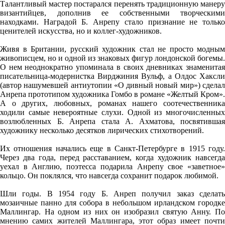
Талантливый мастер постарался перенять традиционную манеру
византийцев, дополнив ее собственными творческими
находками. Наградой Б. Анрепу стало признание не только
ценителей искусства, но и коллег-художников.
Живя в Британии, русский художник стал не просто модным
живописцем, но и одной из знаковых фигур лондонской богемы.
О нем неоднократно упоминала в своих дневниках знаменитая
писательница-модернистка Вирджиния Вульф, а Олдос Хаксли
(автор нашумевшей антиутопии «О дивный новый мир») сделал
Анрепа прототипом художника Гомбо в романе «Желтый Кром».
А о других, любовных, романах нашего соотечественника
ходили самые невероятные слухи. Одной из многочисленных
возлюбленных Б. Анрепа стала А. Ахматова, посвятившая
художнику несколько десятков лирических стихотворений.
Их отношения начались еще в Санкт-Петербурге в 1915 году.
Через два года, перед расставанием, когда художник навсегда
уехал в Англию, поэтесса подарила Анрепу свое «заветное»
кольцо. Он поклялся, что навсегда сохранит подарок любимой.
Шли годы. В 1954 году Б. Анреп получил заказ сделать
мозаичные панно для собора в небольшом ирландском городке
Маллингар. На одном из них он изобразил святую Анну. По
мнению самих жителей Маллингара, этот образ имеет почти