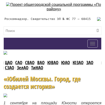
Роскомнадзор. Свидетельство ЭЛ № ФС 77 – 68415
Toggle
navigat
ЦАО
САО
СВАО
ВАО
ЮВАО
ЮАО
ЮЗАО
ЗАО
СЗАО
ЗелАО
ТиНАО
«Юбилей Москвы. Город, где
создается история»
1 сентября на площади Юности откроется