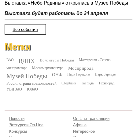
Выставка «Небо Родины» открылась в Музее Победы
Выставка будет работать до 24 апреля
Все события
Метки
ВДНХ
ВАО
Волонтёры Победы
Мастерская «Сенеж»
минпромторг
Москомархитектура
Мосприрода
Музей Победы
ОНФ
Парк Горького
Парк Зарядье
Россия страна возможностей
Сбербанк
Таврида
Техноград
УВД ЗАО
ЮВАО
Новости
On-Line трансляции
Экскурсии On-Line
Афиша
Конкурсы
Интересное