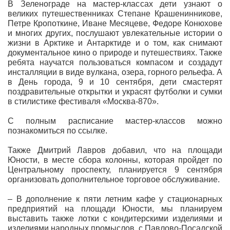
В Зеленограде на мастер-классах дети узнают о
великих путешественниках Степане Крашенинникове,
Петре Кропоткине, Иване Месяцеве, Федоре Конюхове
и многих других, послушают увлекательные истории о
жизни в Арктике и Антарктиде и о том, как снимают
документальное кино о природе и путешествиях. Также
ребята научатся пользоваться компасом и создадут
инсталляции в виде вулкана, озера, горного рельефа. А
в День города, 9 и 10 сентября, дети смастерят
поздравительные открытки и украсят футболки и сумки
в стилистике фестиваля «Москва-870».
С полным расписание мастер-классов можно
познакомиться по ссылке.
Также Дмитрий Лавров добавил, что на площади
Юности, в месте сбора колонны, которая пройдет по
Центральному проспекту, планируется 9 сентября
организовать дополнительное торговое обслуживание.
– В дополнение к пяти летним кафе у стационарных
предприятий на площади Юности, мы планируем
выставить также лотки с кондитерскими изделиями и
изделиями народных промыслов, с Павлово-Посадской