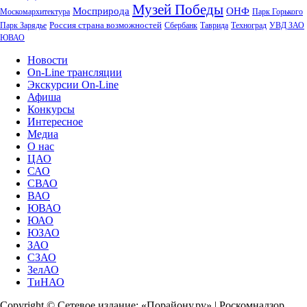
Музей Победы
Мосприрода
ОНФ
Москомархитектура
Парк Горького
Россия страна возможностей
Парк Зарядье
Сбербанк
Таврида
Техноград
УВД ЗАО
ЮВАО
Новости
On-Line трансляции
Экскурсии On-Line
Афиша
Конкурсы
Интересное
Медиа
О нас
ЦАО
САО
СВАО
ВАО
ЮВАО
ЮАО
ЮЗАО
ЗАО
СЗАО
ЗелАО
ТиНАО
Copyright © Сетевое издание: «Порайону.ру» | Роскомнадзор.