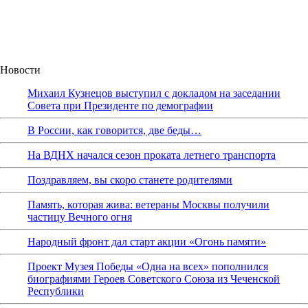
Новости
Михаил Кузнецов выступил с докладом на заседании
Совета при Президенте по демографии
В России, как говорится, две беды…
На ВДНХ начался сезон проката летнего транспорта
Поздравляем, вы скоро станете родителями
Память, которая жива: ветераны Москвы получили
частицу Вечного огня
Народный фронт дал старт акции «Огонь памяти»
Проект Музея Победы «Одна на всех» пополнился
биографиями Героев Советского Союза из Чеченской
Республики