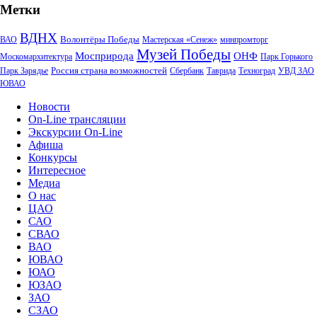
Метки
ВДНХ
Волонтёры Победы
ВАО
Мастерская «Сенеж»
минпромторг
Музей Победы
Мосприрода
ОНФ
Москомархитектура
Парк Горького
Россия страна возможностей
Парк Зарядье
Сбербанк
Таврида
Техноград
УВД ЗАО
ЮВАО
Новости
On-Line трансляции
Экскурсии On-Line
Афиша
Конкурсы
Интересное
Медиа
О нас
ЦАО
САО
СВАО
ВАО
ЮВАО
ЮАО
ЮЗАО
ЗАО
СЗАО