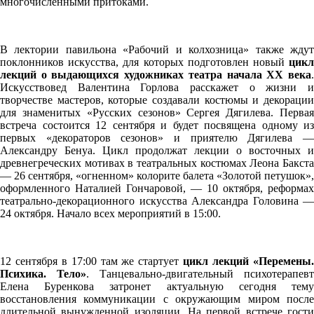
многочисленными притоками.
В лектории павильона «Рабочий и колхозница» также ждут
поклонников искусства, для которых подготовлен новый
цикл
лекций о
выдающихся художниках театра начала XX века
Искусствовед Валентина Горлова расскажет о жизни и
творчестве мастеров, которые создавали костюмы и декорации
для знаменитых «Русских сезонов» Сергея Дягилева. Первая
встреча состоится 12 сентября и будет посвящена одному из
первых «декораторов сезонов» и приятелю Дягилева —
Александру Бенуа. Цикл продолжат лекции о восточных и
древнегреческих мотивах в театральных костюмах Леона Бакста
— 26 сентября, «огненном» колорите балета «Золотой петушок»,
оформленного Наталией Гончаровой, — 10 октября, реформах
театрально-декорационного искусства Александра Головина —
24 октября. Начало всех мероприятий в 15:00.
12 сентября в 17:00 там же стартует
цикл лекций «Перемены
Психика. Тело»
. Танцевально-двигательный психотерапевт
Елена Буренкова затронет актуальную сегодня тему
восстановления коммуникации с окружающим миром после
длительной вынужденной изоляции. На первой встрече гости