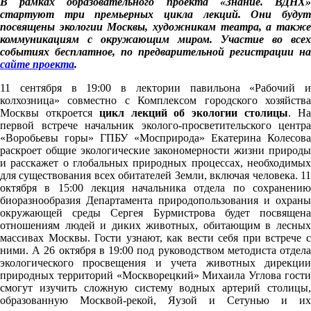
В рамках образовательного проекта «Знание. ВДНХ»
стартуют три премьерных цикла лекций. Они будут
посвящены экологии Москвы, художникам театра, а также
коммуникациям с окружающим миром. Участие во всех
событиях бесплатное, по предварительной регистрации на
сайте проекта
.
11 сентября в 19:00 в лектории павильона «Рабочий и
колхозница» совместно с Комплексом городского хозяйства
Москвы откроется
цикл лекций
об экологии столицы
. Н
первой встрече начальник эколого-просветительского центра
«Воробьевы горы» ГПБУ «Мосприрода» Екатерина Колесова
раскроет общие экологические закономерности жизни природы
и расскажет о глобальных природных процессах, необходимых
для существования всех обитателей Земли, включая человека. 11
октября в 15:00 лекция начальника отдела по сохранению
биоразнообразия Департамента природопользования и охраны
окружающей среды Сергея Бурмистрова будет посвящена
отношениям людей и диких животных, обитающим в лесных
массивах Москвы. Гости узнают, как вести себя при встрече с
ними. А 26 октября в 19:00 под руководством методиста отдела
экологического просвещения и учета животных дирекции
природных территорий «Москворецкий» Михаила Углова гости
смогут изучить сложную систему водных артерий столицы,
образованную Москвой-рекой, Яузой и Сетунью и их