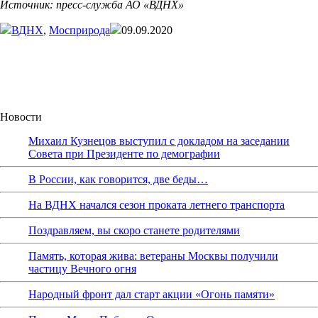
Источник: пресс-служба АО «ВДНХ»
ВДНХ
,
Мосприрода
09.09.2020
Новости
Михаил Кузнецов выступил с докладом на заседании
Совета при Президенте по демографии
В России, как говорится, две беды…
На ВДНХ начался сезон проката летнего транспорта
Поздравляем, вы скоро станете родителями
Память, которая жива: ветераны Москвы получили
частицу Вечного огня
Народный фронт дал старт акции «Огонь памяти»