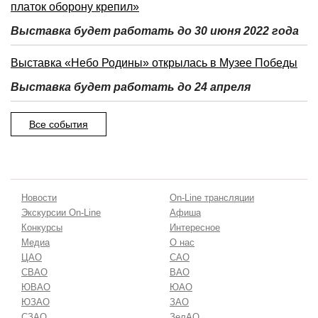
платок оборону крепил»
Выставка будет работать до 30 июня 2022 года
Выставка «Небо Родины» открылась в Музее Победы
Выставка будет работать до 24 апреля
Все события
Новости
On-Line трансляции
Экскурсии On-Line
Афиша
Конкурсы
Интересное
Медиа
О нас
ЦАО
САО
СВАО
ВАО
ЮВАО
ЮАО
ЮЗАО
ЗАО
СЗАО
ЗелАО