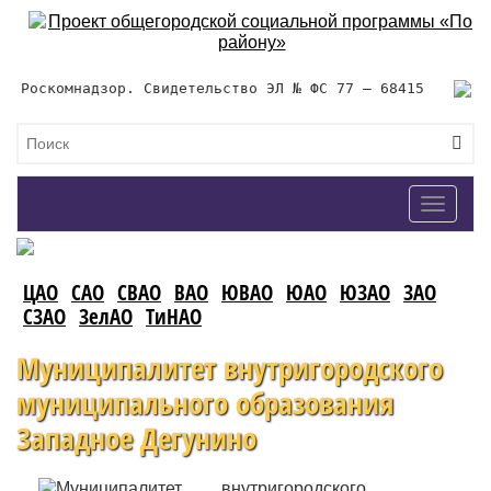
Роскомнадзор. Свидетельство ЭЛ № ФС 77 – 68415
Toggle
navigat
ЦАО
САО
СВАО
ВАО
ЮВАО
ЮАО
ЮЗАО
ЗАО
СЗАО
ЗелАО
ТиНАО
Муниципалитет внутригородского
муниципального образования
Западное Дегунино