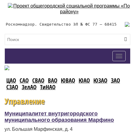
Роскомнадзор. Свидетельство ЭЛ № ФС 77 – 68415
Toggle
navigat
ЦАО
САО
СВАО
ВАО
ЮВАО
ЮАО
ЮЗАО
ЗАО
СЗАО
ЗелАО
ТиНАО
Управление
Муниципалитет внутригородского
муниципального образования Марфино
ул. Большая Марфинская, д. 4