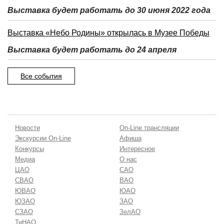
Выставка будет работать до 30 июня 2022 года
Выставка «Небо Родины» открылась в Музее Победы
Выставка будет работать до 24 апреля
Все события
Новости
On-Line трансляции
Экскурсии On-Line
Афиша
Конкурсы
Интересное
Медиа
О нас
ЦАО
САО
СВАО
ВАО
ЮВАО
ЮАО
ЮЗАО
ЗАО
СЗАО
ЗелАО
ТиНАО