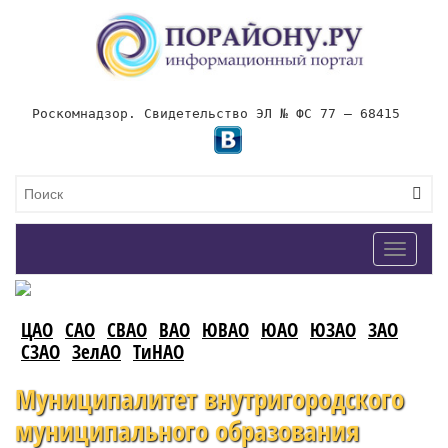
Роскомнадзор. Свидетельство ЭЛ № ФС 77 – 68415
Toggle
navigat
ЦАО
САО
СВАО
ВАО
ЮВАО
ЮАО
ЮЗАО
ЗАО
СЗАО
ЗелАО
ТиНАО
Муниципалитет внутригородского
муниципального образования