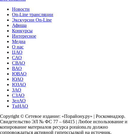
Новости
On-Line трансляции
Экскурсии On-Line
Афиша
Конкурсы
Интересное
Медиа
О нас
ЦАО
САО
СВАО
ВАО
ЮВАО
ЮАО
ЮЗАО
ЗАО
СЗАО
ЗелАО
ТиНАО
Copyright © Сетевое издание: «Порайону.ру» | Роскомнадзор.
Свидетельство ЭЛ № ФС 77 – 68415 | Любое использование и
копирование материалов ресурса poraionu.ru должно
сопровождаться активной гиперссылкой на источник.