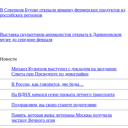
В Северном Бутове открыли ярмарку фермерских продуктов из
российских регионов
Выставка скульпторов-анималистов открыта в Дарвиновском
музее до середине февраля
Новости
Михаил Кузнецов выступил с докладом на заседании
Совета при Президенте по демографии
В России, как говорится, две беды…
На ВДНХ начался сезон проката летнего транспорта
Поздравляем, вы скоро станете родителями
Память, которая жива: ветераны Москвы получили
частицу Вечного огня