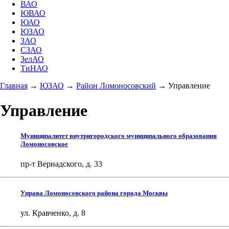
ВАО
ЮВАО
ЮАО
ЮЗАО
ЗАО
СЗАО
ЗелАО
ТиНАО
Главная
→
ЮЗАО
→
Район Ломоносовский
→
Управление
Управление
Муниципалитет внутригородского муниципального образования
Ломоносовское
пр-т Вернадского, д. 33
Управа Ломоносовского района города Москвы
ул. Кравченко, д. 8