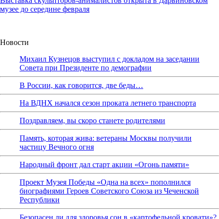
Выставка скульпторов-анималистов открыта в Дарвиновском
музее до середине февраля
Новости
Михаил Кузнецов выступил с докладом на заседании
Совета при Президенте по демографии
В России, как говорится, две беды…
На ВДНХ начался сезон проката летнего транспорта
Поздравляем, вы скоро станете родителями
Память, которая жива: ветераны Москвы получили
частицу Вечного огня
Народный фронт дал старт акции «Огонь памяти»
Проект Музея Победы «Одна на всех» пополнился
биографиями Героев Советского Союза из Чеченской
Республики
Безопасен ли для здоровья сон в «картофельной кровати»?