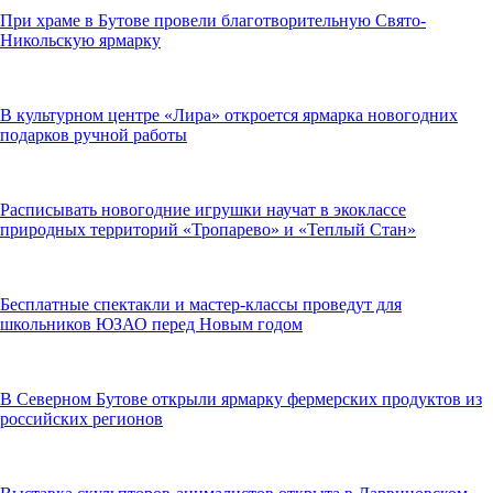
При храме в Бутове провели благотворительную Свято-
Никольскую ярмарку
В культурном центре «Лира» откроется ярмарка новогодних
подарков ручной работы
Расписывать новогодние игрушки научат в экоклассе
природных территорий «Тропарево» и «Теплый Стан»
Бесплатные спектакли и мастер-классы проведут для
школьников ЮЗАО перед Новым годом
В Северном Бутове открыли ярмарку фермерских продуктов из
российских регионов