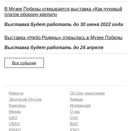
В Музее Победы открывается выставка «Как пуховый
платок оборону крепил»
Выставка будет работать до 30 июня 2022 года
Выставка «Небо Родины» открылась в Музее Победы
Выставка будет работать до 24 апреля
Все события
Новости
On-Line трансляции
Экскурсии On-Line
Афиша
Конкурсы
Интересное
Медиа
О нас
ЦАО
САО
СВАО
ВАО
ЮВАО
ЮАО