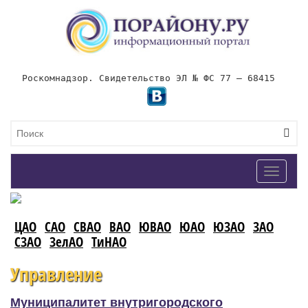
Роскомнадзор. Свидетельство ЭЛ № ФС 77 – 68415
Toggle
navigat
ЦАО
САО
СВАО
ВАО
ЮВАО
ЮАО
ЮЗАО
ЗАО
СЗАО
ЗелАО
ТиНАО
Управление
Муниципалитет внутригородского