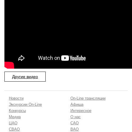
Другие видео
Новости
On-Line трансляции
Экскурсии On-Line
Афиша
Конкурсы
Интересное
Медиа
О нас
ЦАО
САО
СВАО
ВАО