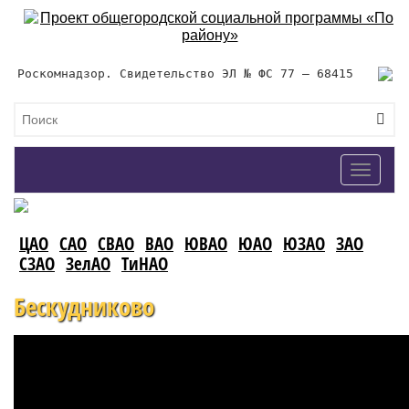
Роскомнадзор. Свидетельство ЭЛ № ФС 77 – 68415
Toggle
navigat
ЦАО
САО
СВАО
ВАО
ЮВАО
ЮАО
ЮЗАО
ЗАО
СЗАО
ЗелАО
ТиНАО
Бескудниково