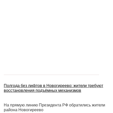
Полгода без лифтов в Новогиреево: жители требуют
восстановления подъёмных механизмов
На прямую линию Президента РФ обратились жители
района Новогиреево