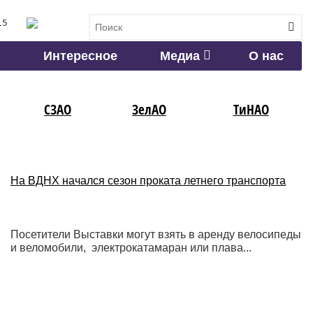
15
Интересное
Медиа
О нас
СЗАО
ЗелАО
ТиНАО
На ВДНХ начался сезон проката летнего транспорта
Посетители Выставки могут взять в аренду велосипеды
и веломобили, электрокатамаран или плава...