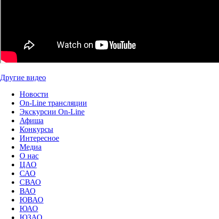
Другие видео
Новости
On-Line трансляции
Экскурсии On-Line
Афиша
Конкурсы
Интересное
Медиа
О нас
ЦАО
САО
СВАО
ВАО
ЮВАО
ЮАО
ЮЗАО