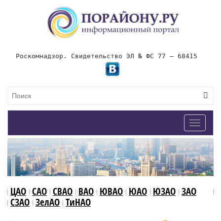
Роскомнадзор. Свидетельство ЭЛ № ФС 77 – 68415
Toggle
navigat
ЦАО
САО
СВАО
ВАО
ЮВАО
ЮАО
ЮЗАО
ЗАО
СЗАО
ЗелАО
ТиНАО