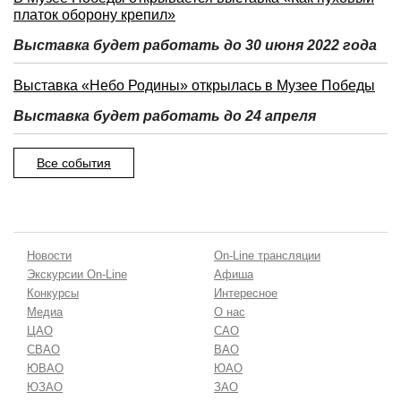
платок оборону крепил»
Выставка будет работать до 30 июня 2022 года
Выставка «Небо Родины» открылась в Музее Победы
Выставка будет работать до 24 апреля
Все события
Новости
On-Line трансляции
Экскурсии On-Line
Афиша
Конкурсы
Интересное
Медиа
О нас
ЦАО
САО
СВАО
ВАО
ЮВАО
ЮАО
ЮЗАО
ЗАО