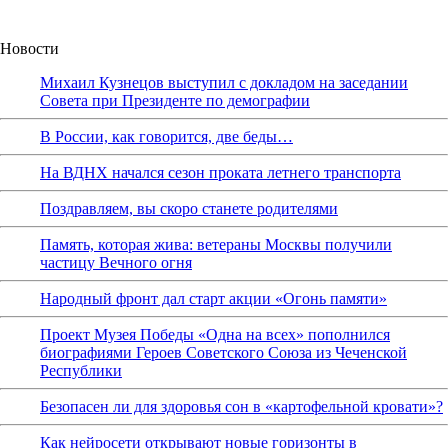
Новости
Михаил Кузнецов выступил с докладом на заседании
Совета при Президенте по демографии
В России, как говорится, две беды…
На ВДНХ начался сезон проката летнего транспорта
Поздравляем, вы скоро станете родителями
Память, которая жива: ветераны Москвы получили
частицу Вечного огня
Народный фронт дал старт акции «Огонь памяти»
Проект Музея Победы «Одна на всех» пополнился
биографиями Героев Советского Союза из Чеченской
Республики
Безопасен ли для здоровья сон в «картофельной кровати»?
Как нейросети открывают новые горизонты в