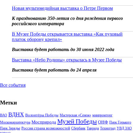
Новая мультимедийная выставка о Петре Первом
К празднованию 350-летия со дня рождения первого
российского императора
В Музее Победы открывается выставка «Как пуховый
платок оборону крепил»
Выставка будет работать до 30 июня 2022 года
Выставка «Небо Родины» открылась в Музее Победы
Выставка будет работать до 24 апреля
Все события
Метки
ВДНХ
Волонтёры Победы
ВАО
Мастерская «Сенеж»
минпромторг
Музей Победы
Мосприрода
ОНФ
Москомархитектура
Парк Горького
Россия страна возможностей
Парк Зарядье
Сбербанк
Таврида
Техноград
УВД ЗАО