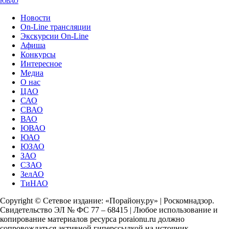
ЮВАО
Новости
On-Line трансляции
Экскурсии On-Line
Афиша
Конкурсы
Интересное
Медиа
О нас
ЦАО
САО
СВАО
ВАО
ЮВАО
ЮАО
ЮЗАО
ЗАО
СЗАО
ЗелАО
ТиНАО
Copyright © Сетевое издание: «Порайону.ру» | Роскомнадзор.
Свидетельство ЭЛ № ФС 77 – 68415 | Любое использование и
копирование материалов ресурса poraionu.ru должно
сопровождаться активной гиперссылкой на источник.