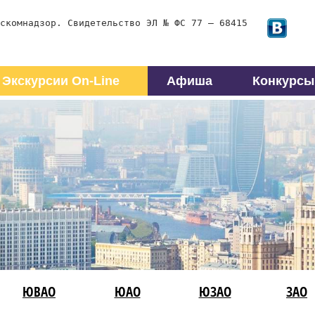
скомнадзор. Свидетельство ЭЛ № ФС 77 – 68415
Экскурсии On-Line
Афиша
Конкурсы
ЮВАО
ЮАО
ЮЗАО
ЗАО