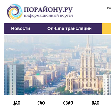
Ро
Новости
On-Line трансляции
ЦАО
САО
СВАО
ВАО