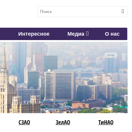
Интересное
Медиа
О нас
СЗАО
ЗелАО
ТиНАО