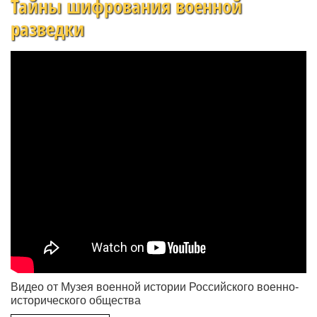
Тайны шифрования военной
разведки
Видео от Музея военной истории Российского военно-
исторического общества