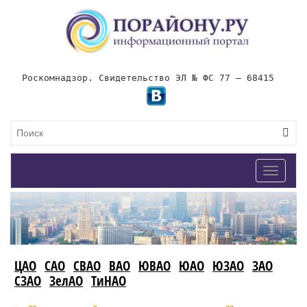
Роскомнадзор. Свидетельство ЭЛ № ФС 77 – 68415
Toggle
navigat
ЦАО
САО
СВАО
ВАО
ЮВАО
ЮАО
ЮЗАО
ЗАО
СЗАО
ЗелАО
ТиНАО