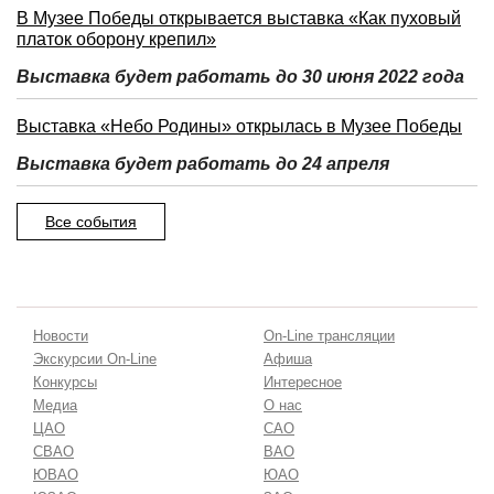
В Музее Победы открывается выставка «Как пуховый
платок оборону крепил»
Выставка будет работать до 30 июня 2022 года
Выставка «Небо Родины» открылась в Музее Победы
Выставка будет работать до 24 апреля
Все события
Новости
On-Line трансляции
Экскурсии On-Line
Афиша
Конкурсы
Интересное
Медиа
О нас
ЦАО
САО
СВАО
ВАО
ЮВАО
ЮАО