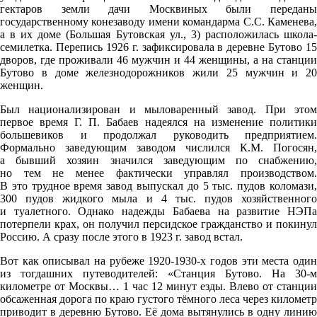
гектаров земли дачи Москвиных были переданы
государственному конезаводу имени командарма С.С. Каменева,
а в их доме (Большая Бутовская ул., 3) расположилась школа-
семилетка. Перепись 1926 г. зафиксировала в деревне Бутово 15
дворов, где проживали 46 мужчин и 44 женщины, а на станции
Бутово в доме железнодорожников жили 25 мужчин и 20
женщин.
Был национализирован и мыловаренный завод. При этом
первое время Г. П. Бабаев надеялся на изменение политики
большевиков и продолжал руководить предприятием.
Формально заведующим заводом числился К.М. Погосян,
а бывший хозяин значился заведующим по снабжению,
но тем не менее фактически управлял производством.
В это трудное время завод выпускал до 5 тыс. пудов коломази,
300 пудов жидкого мыла и 4 тыс. пудов хозяйственного
и туалетного. Однако надежды Бабаева на развитие НЭПа
потерпели крах, он получил персидское гражданство и покинул
Россию. А сразу после этого в 1923 г. завод встал.
Вот как описывал на рубеже 1920-1930-х годов эти места один
из тогдашних путеводителей: «Станция Бутово. На 30-м
километре от Москвы… 1 час 12 минут езды. Влево от станции
обсаженная дорога по краю густого тёмного леса через километр
приводит в деревню Бутово. Её дома вытянулись в одну линию