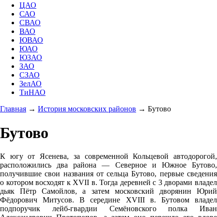
ЦАО
САО
СВАО
ВАО
ЮВАО
ЮАО
ЮЗАО
ЗАО
СЗАО
ЗелАО
ТиНАО
Главная
→
История московских районов
→
Бутово
Бутово
К югу от Ясенева, за современной Кольцевой автодорогой,
расположились два района — Северное и Южное Бутово,
получившие свои названия от сельца Бутово, первые сведения
о котором восходят к XVII в. Тогда деревней с 3 дворами владел
дьяк Пётр Самойлов, а затем московский дворянин Юрий
Фёдорович Митусов. В середине XVIII в. Бутовом владел
подпоручик лейб-гвардии Семёновского полка Иван