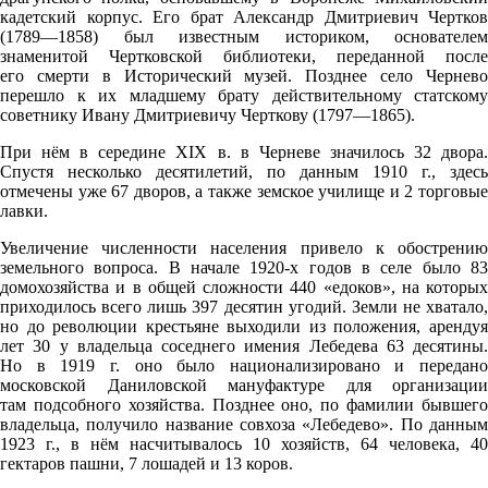
кадетский корпус. Его брат Александр Дмитриевич Чертков
(1789—1858) был известным историком, основателем
знаменитой Чертковской библиотеки, переданной после
его смерти в Исторический музей. Позднее село Чернево
перешло к их младшему брату действительному статскому
советнику Ивану Дмитриевичу Черткову (1797—1865).
При нём в середине XIX в. в Черневе значилось 32 двора.
Спустя несколько десятилетий, по данным 1910 г., здесь
отмечены уже 67 дворов, а также земское училище и 2 торговые
лавки.
Увеличение численности населения привело к обострению
земельного вопроса. В начале 1920-х годов в селе было 83
домохозяйства и в общей сложности 440 «едоков», на которых
приходилось всего лишь 397 десятин угодий. Земли не хватало,
но до революции крестьяне выходили из положения, арендуя
лет 30 у владельца соседнего имения Лебедева 63 десятины.
Но в 1919 г. оно было национализировано и передано
московской Даниловской мануфактуре для организации
там подсобного хозяйства. Позднее оно, по фамилии бывшего
владельца, получило название совхоза «Лебедево». По данным
1923 г., в нём насчитывалось 10 хозяйств, 64 человека, 40
гектаров пашни, 7 лошадей и 13 коров.