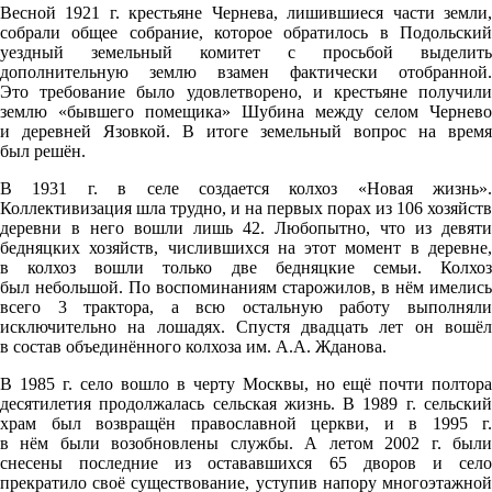
Весной 1921 г. крестьяне Чернева, лишившиеся части земли,
собрали общее собрание, которое обратилось в Подольский
уездный земельный комитет с просьбой выделить
дополнительную землю взамен фактически отобранной.
Это требование было удовлетворено, и крестьяне получили
землю «бывшего помещика» Шубина между селом Чернево
и деревней Язовкой. В итоге земельный вопрос на время
был решён.
В 1931 г. в селе создается колхоз «Новая жизнь».
Коллективизация шла трудно, и на первых порах из 106 хозяйств
деревни в него вошли лишь 42. Любопытно, что из девяти
бедняцких хозяйств, числившихся на этот момент в деревне,
в колхоз вошли только две бедняцкие семьи. Колхоз
был небольшой. По воспоминаниям старожилов, в нём имелись
всего 3 трактора, а всю остальную работу выполняли
исключительно на лошадях. Спустя двадцать лет он вошёл
в состав объединённого колхоза им. А.А. Жданова.
В 1985 г. село вошло в черту Москвы, но ещё почти полтора
десятилетия продолжалась сельская жизнь. В 1989 г. сельский
храм был возвращён православной церкви, и в 1995 г.
в нём были возобновлены службы. А летом 2002 г. были
снесены последние из остававшихся 65 дворов и село
прекратило своё существование, уступив напору многоэтажной