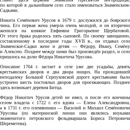
по которой в дальнейшем село стало именоваться Знаменским-
Садками.
Никита Семёнович Урусов в 1679 г. дослужился до боярского
чина. Его первая жена умерла очень молодой, и он вторично
женился на княжне Евфимии Григорьевне Щербатовой.
От этого брака родилось пять сыновей. По своему завещанию,
составленному в последние годы XVII в., он отдавал село
Знаменское-Садки жене и детям — Фёдору, Ивану, Семёну
и Алексею. Позднее между ними был произведён раздел, и село
пришлось на долю Фёдора Никитича Урусова.
Описание 1704 г. застает в селе уже две усадьбы, девять
крестьянских дворов и два двора нищих. На проходившей
неподалеку Большой Серпуховской дороге крестьянами было
устроено шесть постоялых дворов для проезжающих. Позднее
здесь возникает деревня Битца.
Фёдор Никитич Урусов детей не имел, и после его кончины
селом владела с 1722 г. его вдова — Елена Александровна,
а в 1731 г. его племянники — Василий и Михаил Семёновичи
Урусовы (по материнской линии они являлись внуками
знаменитого петровского фельдмаршала Бориса Петровича
Шереметева).