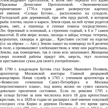
Александрович Протопопов, а затем оно перешло его вдове
Прасковье Денисовне Протопоповой. «Экономические
примечания» 1770-х годов дают развернутую картину
её имения: «Сельцо Бутово… расположено на суходоле.
Господский дом деревянный, при нём пруд рытой, в котором
рыба: плотва, окуни и караси. Земля серая, на ней лучше родится
рожь, овёс, а пшеница и сенные покосы посредственно.
Лес березовый и осиновый, к строению годный, в 6 и 7 сажен
высотой. В нём звери: волки, лисицы и зайцы; птицы: тетерева,
куропатки, скворцы и дрозды… Крестьяне состоят на изделье
(т.е. на оброке. — Авт.). Землю пашут на помещицу по 8 десятин
в поле, а промышляют хлебопашеством, к чему они радетельны.
Землю, как помещичью, так и свою всю запахивают. Женщины
сверх полевой работы прядут лён, шерсть, ткут полотна
и крестьянские сукна для своего употребления».
В 1790 г. владельцем Бутова стал Борис Иванович Поляков,
архитектор Московской конторы Главной дворцовой
канцелярии. Начав службу в 1765 г. учеником архитектора в
«Комиссии сочинения Санкт-Петербурга и Москвы
перспективного плана», под конец жизни он сумел скопить
довольно приличное состояние. Если по ревизии 1795 г.
в сельце Бутове за ним числилось всего 18 душ крепостных
крестьян, то к 1820-м годам он расширил своё имение покупкой
соседних села Кирво и деревни Поляны. В это время здесь