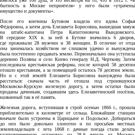
имелось уже 100 душ, и это несмотря на то, что в 1812 г. «в
бытность в Москве неприятеля» у него были «утрачены
имущество и документы».
После его кончины Бутовом владела его вдова Софья
Фёдоровна, а затем дочь Елизавета Борисовна, вышедшая замуж
на штабс-капитана Петра Капитоновича Вындомского.
В середине XIX в. за ней в Бутове значились 6 дворов,
где проживали 28 мужчин и 38 женщин. В отличие от отца
она занималась хозяйством не слишком удачно и вынуждена
была постепенно продавать землю. Первоначально она уступила
деревню Поляны и село Киево генералу Н.Д. Черткову. Затем
последовала крестьянская реформа, после которой 58 десятин
отошло крестьянам, а за помещицей осталось 78 десятин земли.
Но и с этой землёй Елизавета Борисовна вынуждена была
расстаться: сначала часть её отошла под строившуюся
Московско-Курскую железную дорогу, а затем остатки были
проданы дачникам, создавшим здесь Елизаветинский посёлок,
названный так в её память.
Железная дорога, вступившая в строй осенью 1866 г., прошла
приблизительно в километре от сельца. Ближайшие станции
вначале были устроены в Царицыне и Подольске. Добираться
до них было довольно хлопотно и по просьбам местных
землевладельцев с лета 1868 г. дачные поезда стали делать
кратковременную остановку на 28-й версте от Москвы,