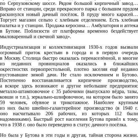
по Серпуховскому шоссе. Рядом большой кирпичный завод…
Вправо от станции, среди прекрасного парка с большим прудом
раскинулся новый дачный посёлок. В пруду много карасей…
Торгует магазин сельпо с хлебным отделением. Есть хлебная
палатка и у станции. Продажа керосина… Амбулатория и аптека
в Бутове. Поблизости от платформы временно бездействует
мыловаренный и свечной завод».
Индустриализация и коллективизация 1930-х годов вызвали
огромный приток крестьян в города и в первую очередь
в Москву. Столица быстро оказалась перенаселённой, и многие
из недавних провинциалов оказались в ближайших
окрестностях первопрестольной, плотно заселяя ещё недавно
пустовавшие зимой дачи. Не стало исключением и Бутово.
Постепенно восстанавливается кирпичное производство,
а вскоре здесь возникают и другие небольшие предприятия:
металло-штамповочное с 35 рабочими (выпускало вёдра, тазы,
ковши и т.п.), зеркально-шлифовочное, на котором было занято
59 человек, обувное и трикотажное. Наиболее крупным
из них было швейно-галантерейное производство (в 1940 г.
оно насчитывало 206 рабочих, из которых 112 были
надомниками). Быстрый рост населения Бутова привёл к тому,
что в 1938 г. оно было переведено в статус дачного посёлка.
Но была у Бутова в эти годы и другая, тайная сторона жизни.