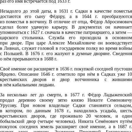
раз его имя встречается под 1633 г.
Незадолго до этой даты, в 1631 г. Садки в качестве поместья
достаются его сыну Фёдору, а в 1644 г. преобразуются
из поместья в вотчину. В отличие от отца, Фёдор Абросимович
сделал более удачную карьеру. В документах он начинает
упоминаться с 1627 г. сначала в качестве патриаршего, а затем —
царского стольника. Служба его проходила в основном
при дворе. При царе Алексее Михайловиче он воеводствует
в Ливнах, служит головой в государевом полку во время войны
с Польшей. В 1676 г. его жалуют в думные дворяне. Сведения
о нём прерываются в 1688 г.
Своё имение он расширяет в 1636 г. покупкой соседней пустоши
Ярцево. Описание 1646 г. отметило при нём в Садках уже 10
крестьянских дворов и двор вотчинника с жившими
в нём кабальными людьми.
За несколько лет до смерти, в 1677 г. Фёдор Ладыженский
продал деревню своему зятю князю Никите Семеновичу
Урусову. При новом владельце Садки становятся сельцом,
в котором, по данным 1678 г., находились усадьба, шесть
крестьянских дворов, где проживало 20 человек, и один
бобыльский двор (четыре человека). Никита Семёнович путём
покупок соседних земель расширяет своё имение, а в 1687 г.
ставит здесь церковь Знамения Пресвятой Богородицы,