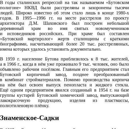
В годы сталинских репрессий на так называемом «Бутовском
полигоне» НКВД были расстреляны и захоронены тысячи
людей. Широко известно об этом стало лишь в конце 1980-х
годов. В 1995—1996 гг. на месте расстрелов по проекту
архитектора Д.М. Шаховского был построен небольшой
деревянный храм во имя святых новомученников
и исповедников российских. При храме был составлен
«Бутовский мартиролог» жертв сталинщины с краткими
биографиями, насчитывающий более 20 тыс. расстрелянных,
имена которых удалось установить документально.
В 1959 г. население Бутова приблизилось к 8 тыс. жителей,
а в 1966 г., когда в нём уже проживало 9 тыс. человек, оно было
объявлено рабочим посёлком. Главным его предприятием стал
Бутовский кирпичный завод, позднее преобразованный
в комбинат стройматериалов. Помимо производства кирпича
на нём был освоен выпуск пенопласта и жидкого стекла.
Ещё одним предприятием явился созданный в 1954 г. на базе
группы кустарей Бутовский химический завод, выпускающий
лакокрасочную продукцию, изделия из пластмассы,
полиэтиленовую плёнку.
Знаменское-Садки