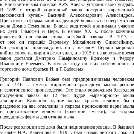
в Елизаветинском поселке А.Ф. Абельс устроил свою усадьбу.
В 1889 г. второй кирпичный завод построил «временный
московский купец» Василий Александрович Александров.
При этом его формальной владелицей являлась его неграмотная
жена Домна Семеновна. В деле родителей принимали участие
их дети Тимофей и Вера. В начале XX в. после кончины
родителей последняя стала хозяйкой завода. В 1913 г.
от неё он перешёл Варлааму Михайловичу Синогейкину.
Он расширил производство, но с началом Первой мировой
войны спрос на кирпич резко упал, и в 1915 г. на короткое время
завод достался Дмитрию Памфиловичу Ефимову и Фёдору
Ивановичу Ереемеву. В том же году он стал собственностью
торгового дома братьев И. и Г. Бабаевых.
Григорий Павлович Бабаев был предприимчивым человеком
и в 1916 г. вместо кирпичного развернул мыловаренное
и салотопенное производство. Это стало возможным благодаря
получению заказа на 12 тыс. пудов «мраморного» мыла
для армии. Каменное здание завода, крытое железом, было
разделено на два отделения: в первом происходила варка мыла
и приготовление коломази (колёсной смазки), во втором
находились формы для отлива мыла.
После революции все дачи были национализированы. В бывшей
усадьбе Н.А. Варенцова в 1919 г. был создан детский дом. 30