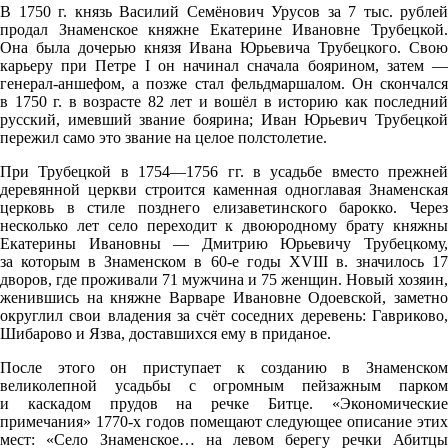
В 1750 г. князь Василий Семёнович Урусов за 7 тыс. рублей
продал Знаменское княжне Екатерине Ивановне Трубецкой.
Она была дочерью князя Ивана Юрьевича Трубецкого. Свою
карьеру при Петре I он начинал сначала боярином, затем —
генерал-аншефом, а позже стал фельдмаршалом. Он скончался
в 1750 г. в возрасте 82 лет и вошёл в историю как последний
русский, имевший звание боярина; Иван Юрьевич Трубецкой
пережил само это звание на целое полстолетие.
При Трубецкой в 1754—1756 гг. в усадьбе вместо прежней
деревянной церкви строится каменная одноглавая Знаменская
церковь в стиле позднего елизаветинского барокко. Через
несколько лет село переходит к двоюродному брату княжны
Екатерины Ивановны — Дмитрию Юрьевичу Трубецкому,
за которым в Знаменском в 60-е годы XVIII в. значилось 17
дворов, где проживали 71 мужчина и 75 женщин. Новый хозяин,
женившись на княжне Варваре Ивановне Одоевской, заметно
округлил свои владения за счёт соседних деревень: Гавриково,
Шибарово и Язва, доставшихся ему в приданое.
После этого он приступает к созданию в Знаменском
великолепной усадьбы с огромным пейзажным парком
и каскадом прудов на речке Битце. «Экономические
примечания» 1770-х годов помещают следующее описание этих
мест: «Село Знаменское… на левом берегу речки Абитцы