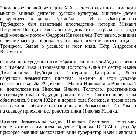
Знаменское первой четверти XIX в. тесно связано с именами
многих видных деятелей русской культуры. Учителем детей
следующего владельца усадьбы — Ивана Дмитриевича
Трубецкого был известный впоследствии историк Михаил
Петрович Погодин. Здесь он неоднократно встречался с тогда
ещё молодым поэтом Фёдором Ивановичем Тютчевым, жившим
в летние месяцы неподалёку отсюда в имении своего отца —
Троицком. Бывал в усадьбе и поэт князь Пётр Андреевич
Вяземский.
Самым непосредственным образом Знаменское-Садки связано
и с именем Льва Николаевича Толстого. Одна из сестёр Ивана
Дмитриевича Трубецкого, Екатерина Дмитриевна, была
бабушкой знаменитого писателя. Именно в этой усадьбе
состоялась свадьба её дочери — Марии Николаевны Волконской
и подполковника Николая Ильича Толстого, родственника
владельцев Узкого. Будущие родители Л.Н. Толстого перед этим
обвенчались 9 июля 1822 г. в церкви села Ясенева, а праздновать
это важное событие отправились в Знаменское. Из Узкого
на свадьбу приехали все родственники Николая Ильича.
Позднее Знаменским владел Николай Иванович Трубецкой,
после которого имением владеют Орловы. В 1874 г. усадьбу
приобрёл бывший московский вице-губернатор Иван Павлович