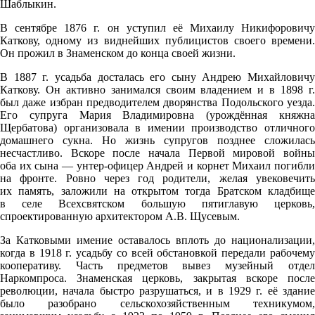
Шаблыкин.
В сентябре 1876 г. он уступил её Михаилу Никифоровичу
Каткову, одному из виднейших публицистов своего времени.
Он прожил в Знаменском до конца своей жизни.
В 1887 г. усадьба досталась его сыну Андрею Михайловичу
Каткову. Он активно занимался своим владением и в 1898 г.
был даже избран предводителем дворянства Подольского уезда.
Его супруга Мария Владимировна (урождённая княжна
Щербатова) организовала в имении производство отличного
домашнего сукна. Но жизнь супругов позднее сложилась
несчастливо. Вскоре после начала Первой мировой войны
оба их сына — унтер-офицер Андрей и корнет Михаил погибли
на фронте. Ровно через год родители, желая увековечить
их память, заложили на открытом тогда Братском кладбище
в селе Всехсвятском большую пятиглавую церковь,
спроектированную архитектором А.В. Щусевым.
За Катковыми имение оставалось вплоть до национализации,
когда в 1918 г. усадьбу со всей обстановкой передали рабочему
кооперативу. Часть предметов вывез музейный отдел
Наркомпроса. Знаменская церковь, закрытая вскоре после
революции, начала быстро разрушаться, и в 1929 г. её здание
было разобрано сельскохозяйственным техникумом,