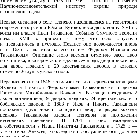
занимавшим усадьбу с 1923 по 1959 г. Позднее его сменил
Научно-исследовательский институт охраны природы
и заповедного дела.
Первые сведения о селе Чернево, находившемся на территории
современного района Южное Бутово, восходят к концу XVI в.,
когда им владел Иван Тараканов. События Смутного времени
начала XVII в. привели к тому, что село запустело
и превратилось в пустошь. Позднее оно возрождается вновь
и в 1635 г. значится за его сыном Фёдором Ивановичем
Таракановым. Описание этого времени отметило здесь двор
вотчинника, в котором жили «деловые» люди, двор приказчика,
два двора людских и 20 крестьянских дворов, в которых
отмечено 26 душ мужского пола.
Переписная книга 1646 г. отмечает сельцо Чернево за жильцами
Яковом и Никитой Фёдоровичами Таракановыми и дьяком
Григорием Михайловичем Волковым. В сельце находились 2
двора вотчинников, 9 дворов людских, 24 крестьянских и 5
бобыльских дворов. В 1683 г. Яков и Никита Таракановы
поставили здесь новый господский двор, а рядом возвели
церковь. Таракановы владели Черневом на протяжении
нескольких поколений. В 1704 г. оно находилось
в собственности у Ивана Никитича Тараканова, а в 1725 г. —
у его сына Алексея, впоследствии дослужившегося до чина
генерал-майора.