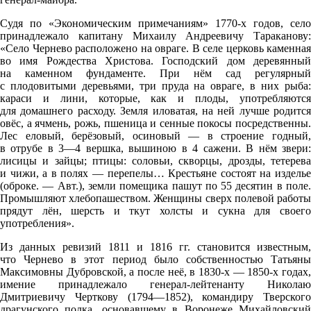
Судя по «Экономическим примечаниям» 1770-х годов, село
принадлежало капитану Михаилу Андреевичу Тараканову:
«Село Чернево расположено на овраге. В селе церковь каменная
во имя Рождества Христова. Господский дом деревянный
на каменном фундаменте. При нём сад регулярный
с плодовитыми деревьями, три пруда на овраге, в них рыба:
караси и лини, которые, как и плоды, употребляются
для домашнего расходу. Земля иловатая, на ней лучше родится
овёс, а ячмень, рожь, пшеница и сенные покосы посредственны.
Лес еловый, берёзовый, осиновый — в строение годный,
в отрубе в 3—4 вершка, вышиною в 4 сажени. В нём звери:
лисицы и зайцы; птицы: соловьи, скворцы, дрозды, тетерева
и чижи, а в полях — перепелы… Крестьяне состоят на изделье
(оброке. — Авт.), земли помещика пашут по 55 десятин в поле.
Промышляют хлебопашеством. Женщины сверх полевой работы
прядут лён, шерсть и ткут холсты и сукна для своего
употребления».
Из данных ревизий 1811 и 1816 гг. становится известным,
что Чернево в этот период было собственностью Татьяны
Максимовны Дубровской, а после неё, в 1830-х — 1850-х годах,
имение принадлежало генерал-лейтенанту Николаю
Дмитриевичу Черткову (1794—1852), командиру Тверского
драгунского полка, основавшему в Воронеже Михайловский