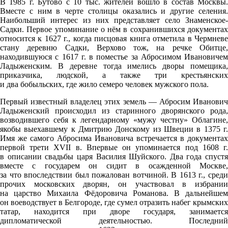
В 1985 г. Бутово с 10 тыс. жителей вошло в состав Москвы.
Вместе с ним в черте столицы оказались и другие селения.
Наибольший интерес из них представляет село Знаменское-
Садки. Первое упоминание о нём в сохранившихся документах
относится к 1627 г., когда писцовая книга отметила в Чермневе
стану деревню Садки, Верхово тож, на речке Обитце,
находившуюся с 1617 г. в поместье за Абросимом Ивановичем
Ладыженским. В деревне тогда имелись дворы помещика,
приказчика, людской, а также три крестьянских
и два бобыльских, где жило семеро человек мужского пола.
Первый известный владелец этих земель — Абросим Иванович
Ладыженский происходил из старинного дворянского рода,
возводившего себя к легендарному «мужу честну» Облагине,
якобы выехавшему к Дмитрию Донскому из Швеции в 1375 г.
Имя же самого Абросима Ивановича встречается в документах
первой трети XVII в. Впервые он упоминается под 1608 г.
в описании свадьбы царя Василия Шуйского. Два года спустя
вместе с государем он сидит в осажденной Москве,
за что впоследствии был пожалован вотчиной. В 1613 г., среди
прочих московских дворян, он участвовал в избрании
на царство Михаила Фёдоровича Романова. В дальнейшем
он воеводствует в Белгороде, где сумел отразить набег крымских
татар, находится при дворе государя, занимается
дипломатической деятельностью. Последний