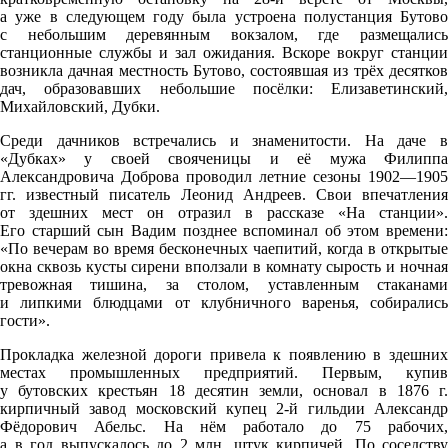
а уже в следующем году была устроена полустанция Бутово
с небольшим деревянным вокзалом, где размещались
станционные службы и зал ожидания. Вскоре вокруг станции
возникла дачная местность Бутово, состоявшая из трёх десятков
дач, образовавших небольшие посёлки: Елизаветинский,
Михайловский, Дубки.
Среди дачников встречались и знаменитости. На даче в
«Дубках» у своей свояченицы и её мужа Филиппа
Александровича Доброва проводил летние сезоны 1902—1905
гг. известный писатель Леонид Андреев. Свои впечатления
от здешних мест он отразил в рассказе «На станции».
Его старший сын Вадим позднее вспоминал об этом времени:
«По вечерам во время бесконечных чаепитий, когда в открытые
окна сквозь кусты сирени вползали в комнату сырость и ночная
тревожная тишина, за столом, уставленным стаканами
и липкими блюдцами от клубничного варенья, собирались
гости».
Прокладка железной дороги привела к появлению в здешних
местах промышленных предприятий. Первым, купив
у бутовских крестьян 18 десятин земли, основал в 1876 г.
кирпичный завод московский купец 2-й гильдии Александр
Фёдорович Абельс. На нём работало до 75 рабочих,
а в год выпускалось до 2 млн. штук кирпичей. По соседству