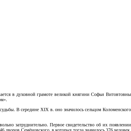
нается в духовной грамоте великой княгини Софьи Витовтовны
ом».
судьбы. В середине XIX в. оно значилось сельцом Коломенского
вольно затруднительно. Первое свидетельство об их появлении
46 дворов Семёновского, в которых тогда значилось 376 человек,