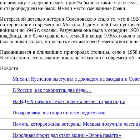
вперемежку с
«церковными
», причём были и такие части села
и старообрядцев) не было. Имели место смешанные браки.
Интересной деталью истории Семёновского стало то, что в 1924
на территории современной Москвы. Рядом с ней было устроено
войны и до 1946 г. склады. Разрушена она была в середине 1950
кладбища, оно было сравнено с землей в конце 1930-х годов в 
был основан колхоз, но загнать всех жителей Семёновского в н
Находившееся в ближайших пригородах столицы, село в 1958 г.
К сожалению, его название никак не отражено в современной г
Новости
Михаил Кузнецов выступил с докладом на заседании Сове
В России, как говорится, две беды…
На ВДНХ начался сезон проката летнего транспорта
Поздравляем, вы скоро станете родителями
Память, которая жива: ветераны Москвы получили частиц
Народный фронт дал старт акции «Огонь памяти»