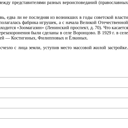
а между представителями разных вероисповеданий
(православны
вь, едва ли не последняя из возникших в годы советской власти
полагалась фабрика игрушек, а с начала Великой Отечественной
аходится
«Зоомагазин
»
(Ленинский
проспект, д. 70). Что касаетс
резахоронения были сделаны в селе Воронцово. В 1929 г. в селе
 семей — Костигиных, Филипповых и Ёлкиных.
счезло с лица земли, уступив место массовой жилой застройке.