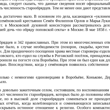
авда, следует сказать, что данные сведения носят официальный
ть численность старообрядцев. Тем не менее они дают представл
 достаточно мало. В основном это дела, касающиеся
«уклонен
о семёновский крестьянин Семён Филиппов Орлов и Марья Луки
г. в Московской духовной консистории рассматривалось дел
вшей дочь
«по
обряду поповской секты» в Москве. В мае 1858 г.
брядцев и 342 православных. При этом из многочисленных отв
не было, в случае необходимости
(похорон
, свадьбы, крести
и. Для праздничного посещения храма местные староверы ездили
овского, кто ездил на службы в Рогожский посёлок, принадлеж
ронили на погосте села Воробьёва. При этом он был един как дл
ью. Впоследствии, когда у семёновцев появилось собственное 
только с немногими единоверцами в Воробьёве, Конькове, Д
ыло.
 довольно зажиточным селом, состоявшим, по воспоминаниям 
ст численности старообрядцев, которых было до половины обита
е, но в высокой доле старообрядцев сомневаться не приходи
 отчётах, когда колеблющихся и сомневающихся записывали
скрывать истинное отношение к религии. Особого компактн