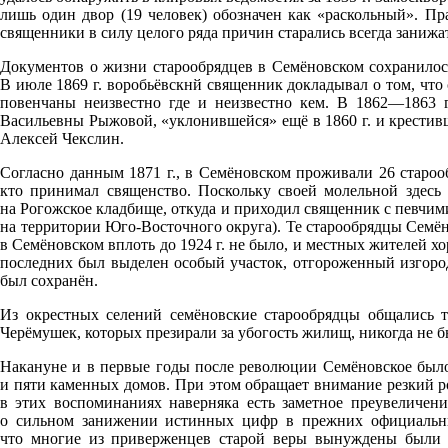
лишь один двор
(19
человек) обозначен как
«раскольный
». Пр
священники в силу целого ряда причин старались всегда занижа
Документов о жизни старообрядцев в Семёновском сохранилось
В июле 1869 г. воробьёвскнй священник докладывал о том, чт
повенчаны неизвестно где и неизвестно кем. В 1862—1863 г
Васильевны Рыжовой,
«уклонившейся
» ещё в 1860 г. и крести
Алексей Чекслин.
Согласно данным 1871 г., в Семёновском проживали 26 староо
кто принимал священство. Поскольку своей молельной здесь 
на Рогожское кладбище, откуда и приходил священник с певчим
(на
территории Юго-Восточного округа). Те старообрядцы Семён
в Семёновском вплоть до 1924 г. не было, и местных жителей хо
последних был выделен особый участок, отгороженный изгород
был сохранён.
Из окрестных селений семёновские старообрядцы общались 
Черёмушек, которых презирали за убогость жилищ, никогда не б
Накануне и в первые годы после революции Семёновское было
и пяти каменных домов. При этом обращает внимание резкий ро
в этих воспоминаниях наверняка есть заметное преувеличени
о сильном занижении истинных цифр в прежних официальных
что многие из приверженцев старой веры вынуждены были 