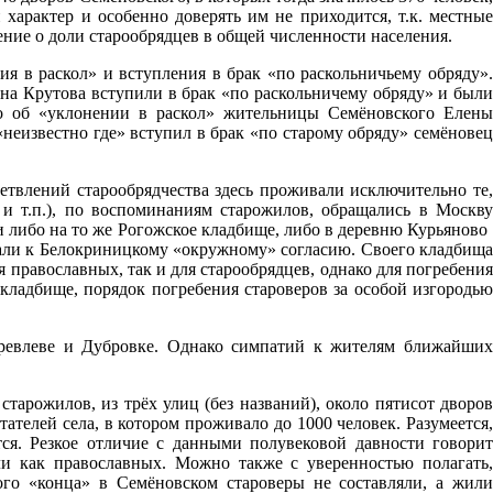
 характер и особенно доверять им не приходится, т.к. местны
ение о доли старообрядцев в общей численности населения.
ия
в раскол» и вступления в брак
«по
раскольничьему обряду»
на Крутова вступили в брак
«по
раскольничему обряду» и был
о об
«уклонении
в раскол» жительницы Семёновского Елен
«неизвестно
где» вступил в брак
«по
старому обряду» семёнове
етвлений старообрядчества здесь проживали исключительно те,
н и т.п.), по воспоминаниям старожилов, обращались в Москв
 либо на то же Рогожское кладбище, либо в деревню Курьяново
али к Белокриницкому
«окружному
» согласию. Своего кладбищ
я православных, так и для старообрядцев, однако для погребения
кладбище, порядок погребения староверов за особой изгородью
еревлеве и Дубровке. Однако симпатий к жителям ближайших
старожилов, из трёх улиц
(без
названий), около пятисот дворо
телей села, в котором проживало до 1000 человек. Разумеется,
тся. Резкое отличие с данными полувековой давности говорит
 как православных. Можно также с уверенностью полагать,
ого
«конца
» в Семёновском староверы не составляли, а жил