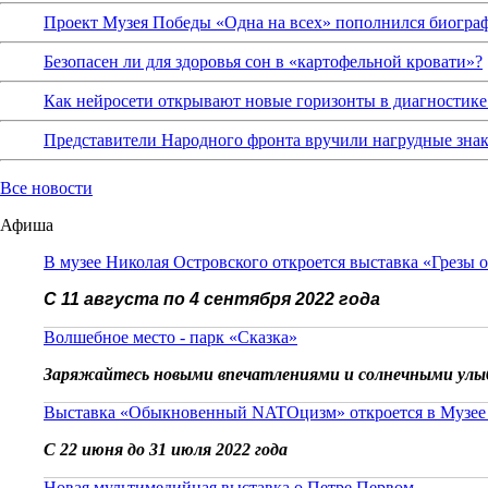
Проект Музея Победы «Одна на всех» пополнился биограф
Безопасен ли для здоровья сон в «картофельной кровати»?
Как нейросети открывают новые горизонты в диагностике
Представители Народного фронта вручили нагрудные зна
Все новости
Афиша
В музее Николая Островского откроется выставка «Грезы 
С 11 августа по 4 сентября 2022 года
Волшебное место - парк «Сказка»
Заряжайтесь новыми впечатлениями и солнечными улы
Выставка «Обыкновенный NATOцизм» откроется в Музее
С 22 июня до 31 июля 2022 года
Новая мультимедийная выставка о Петре Первом