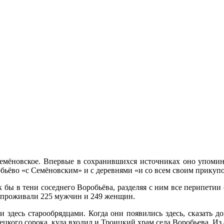
 Семёновское. Впервые в сохранившихся источниках оно упоми
обьёво
«с
Семёновским» и с деревнями
«и
со всем своим прикуп
бы в тени соседнего Воробьёва, разделяя с ним все перипетии 
х проживали 225 мужчин и 249 женщин.
здесь старообрядцами. Когда они появились здесь, сказать до
ецкого сорока, куда входил и Троицкий храм села Воробьева. Из 