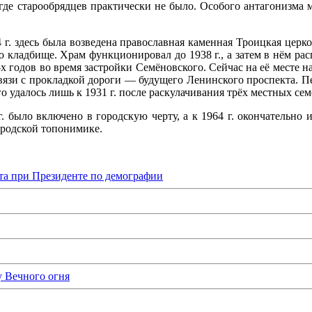
, где старообрядцев практически не было. Особого антагонизм
 г. здесь была возведена православная каменная Троицкая церко
 кладбище. Храм функционировал до 1938 г., а затем в нём рас
-х годов во время застройки Семёновского. Сейчас на её месте н
связи с прокладкой дороги — будущего Ленинского проспекта. Пе
его удалось лишь к 1931 г. после раскулачивания трёх местных
 было включено в городскую черту, а к 1964 г. окончательно и
ородской топонимике.
та при Президенте по демографии
у Вечного огня