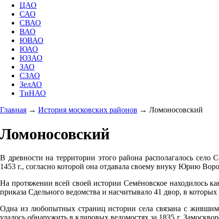
ЦАО
САО
СВАО
ВАО
ЮВАО
ЮАО
ЮЗАО
ЗАО
СЗАО
ЗелАО
ТиНАО
Главная
→
История московских районов
→
Ломоносовский
Ломоносовский
В древности на территории этого района располагалось село
1453 г., согласно которой она отдавала своему внуку Юрию Вор
На протяжении всей своей истории Семёновское находилось как 
приказа Сдельного ведомства и насчитывало 41 двор, в которы
Одна из любопытных страниц истории села связана с жившими 
удалось обнаружить в клировых ведомостях за 1835 г. Замосквор