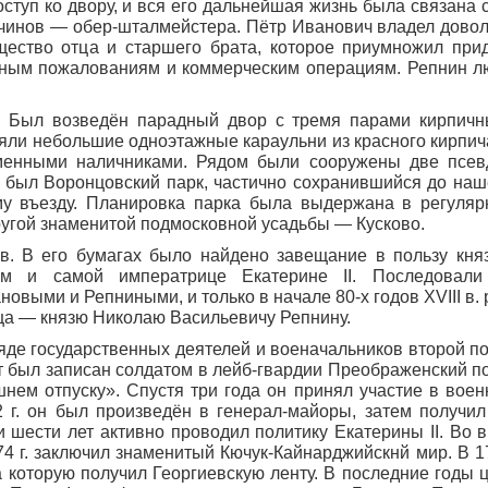
ступ ко двору, и вся его дальнейшая жизнь была связана 
х чинов — обер-шталмейстера. Пётр Иванович владел дово
щество отца и старшего брата, которое приумножил пр
ичным пожалованиям и коммерческим операциям. Репнин 
. Был возведён парадный двор с тремя парами кирпич
ояли небольшие одноэтажные караульни из красного кирпич
менными наличниками. Рядом были сооружены две псевд
был Воронцовский парк, частично сохранившийся до наш
у въезду. Планировка парка была выдержана в регуляр
ругой знаменитой подмосковной усадьбы — Кусково.
ов. В его бумагах было найдено завещание в пользу кня
ям и самой императрице Екатерине II. Последовали
овыми и Репниными, и только в начале 80-х годов XVIII в
ца — князю Николаю Васильевичу Репнину.
де государственных деятелей и военачальников второй по
т был записан солдатом в лейб-гвардии Преображенский по
ем отпуску». Спустя три года он принял участие в воен
 г. он был произведён в генерал-майоры, затем получил
шести лет активно проводил политику Екатерины II. Во в
4 г. заключил знаменитый Кючук-Кайнарджийскнй мир. В 17
 которую получил Георгиевскую ленту. В последние годы 