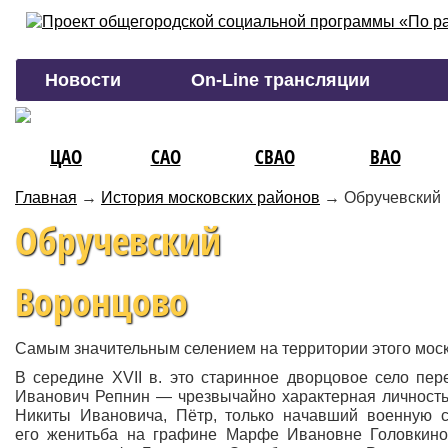
Новости
On-Line трансляции
ЦАО
САО
СВАО
ВАО
Главная
→
История московских районов
→
Обручевский
Обручевский
Воронцово
Самым значительным селением на территории этого моск
В середине XVII в. это старинное дворцовое село пер
Иванович Репнин — чрезвычайно характерная личность
Никиты Ивановича, Пётр, только начавший военную с
его женитьба на графине Марфе Ивановне Головкиной