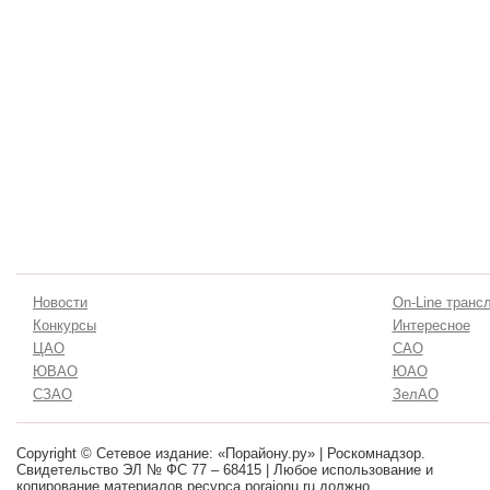
Новости
On-Line транс
Конкурсы
Интересное
ЦАО
САО
ЮВАО
ЮАО
СЗАО
ЗелАО
Copyright © Сетевое издание: «Порайону.ру» | Роскомнадзор.
Свидетельство ЭЛ № ФС 77 – 68415 | Любое использование и
копирование материалов ресурса poraionu.ru должно