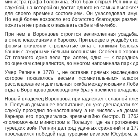
министра графа Головкина. Этот брак открыл Репнину до
службой, на которой он достиг одного из самых высоки
для своего времени состоянием. Он унаследовал иму
Но ещё более возросло его богатство благодаря разл
пожить и не привык отказывать себе в чём-либо.
При нём в Воронцове строится великолепная усадьба
в стиле классицизма и барокко. При въезде в усадьбу ст
формы оживляли стрельчатые окна с тонкими белока
башни с ажурными белыми колоннами. Особенно хорош 
От главного дома вели три аллеи, одна — к парадном
по оценкам специалистов, во многом напоминала парк д
Умер Репнин в 1778 г., не оставив прямых наследник
которое показалось весьма
«сомнительным
» власт
расследование и длительная тяжба между князьями Лобан
отдать Воронцово двоюродному брату прежнего владель
Новый владелец Воронцова принадлежал к славной плея
в. Получив домашнее воспитание, он уже двенадцати ле
службу проходил по-настоящему, а не числясь
«в
домашн
Карьера его продвигалась чрезвычайно быстро. В 1762
«полномочным
министром в Польшу», где на протяжении 
турецких войн Репнин дал ряд удачных сражений и в 177
прославился победой над турецким визирем Юсуфом, за