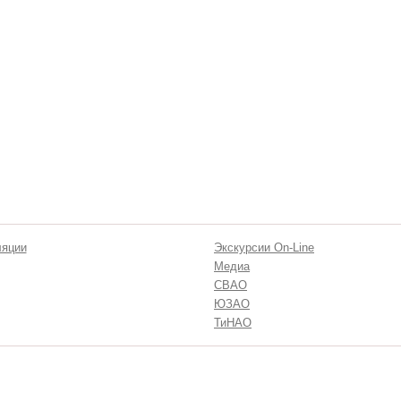
ляции
Экскурсии On-Line
Медиа
СВАО
ЮЗАО
ТиНАО