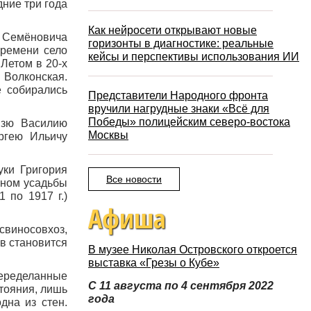
дние три года
Как нейросети открывают новые
я Семёновича
горизонты в диагностике: реальные
времени село
кейсы и перспективы использования ИИ
Летом в 20-х
 Волконская.
е собирались
Представители Народного фронта
вручили нагрудные знаки «Всё для
Победы» полицейским северо-востока
язю Василию
Москвы
ргею Ильичу
уки Григория
Все новости
яином усадьбы
 по 1917 г.)
Афиша
свиносовхоз,
в становится
В музее Николая Островского откроется
выставка «Грезы о Кубе»
переделанные
С 11 августа по 4 сентября 2022
тояния, лишь
года
дна из стен.