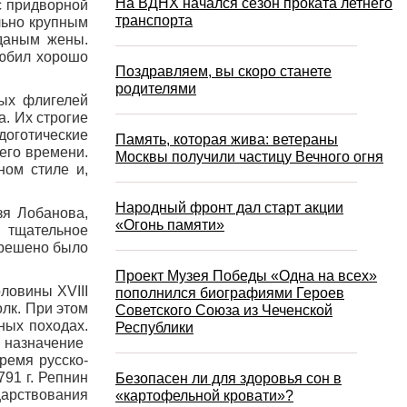
На ВДНХ начался сезон проката летнего
с придворной
транспорта
льно крупным
иданым жены.
любил хорошо
Поздравляем, вы скоро станете
родителями
ных флигелей
а. Их строгие
оготические
Память, которая жива: ветераны
его времени.
Москвы получили частицу Вечного огня
ном стиле и,
Народный фронт дал старт акции
зя Лобанова,
«Огонь памяти»
 тщательное
. решено было
Проект Музея Победы «Одна на всех»
ловины XVIII
пополнился биографиями Героев
лк. При этом
Советского Союза из Чеченской
ных походах.
Республики
 назначение
ремя русско-
91 г. Репнин
Безопасен ли для здоровья сон в
царствования
«картофельной кровати»?