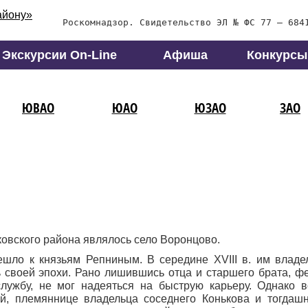
Роскомнадзор. Свидетельство ЭЛ № ФС 77 – 684
Экскурсии On-Line
Афиша
Конкурсы
ЮВАО
ЮАО
ЮЗАО
ЗАО
овского района являлось село Воронцово.
ешло к князьям Репниным. В середине XVIII в. им владе
 своей эпохи. Рано лишившись отца и старшего брата, 
лужбу, не мог надеяться на быструю карьеру. Однако 
, племяннице владельца соседнего Конькова и тогдашн