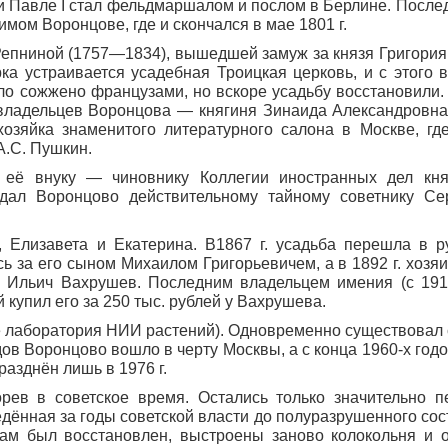
ри Павле I стал фельдмаршалом и послом в Берлине. После
мом Воронцове, где и скончался в мае 1801 г.
Репниной
(1757
—1834), вышедшей замуж за князя Григори
рка устраивается усадебная Троицкая церковь, и с этого 
ло сожжено французами, но вскоре усадьбу восстановили. 
а владельцев Воронцова — княгиня Зинаида Александровна
озяйка знаменитого литературного салона в Москве, гд
А.С. Пушкин.
ь её внуку — чиновнику Коллегии иностранных дел кн
одал Воронцово действительному тайному советнику Се
, Елизавета и Екатерина. В1867 г. усадьба перешла в р
ось за его сыном Михаилом Григорьевичем, а в 1892 г. хоз
ья Ильич Вахрушев. Последним владельцем имения
(с
1911
купил его за 250 тыс. рублей у Вахрушева.
е
лаборатория НИИ растений). Одновременно существовал 
в Воронцово вошло в черту Москвы, а с конца 1960-х годо
азднён лишь в 1976 г.
рев в советское время. Остались только значительно 
дённая за годы советской власти до полуразрушенного сос
м был восстановлен, выстроены заново колокольня и о