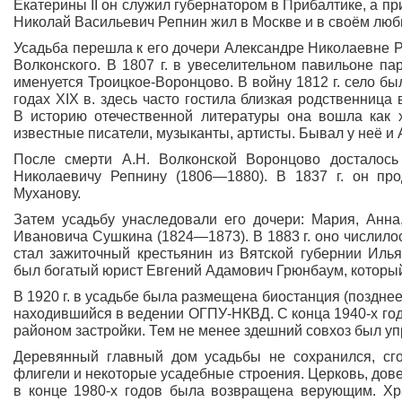
Екатерины II он служил губернатором в Прибалтике, а п
Николай Васильевич Репнин жил в Москве и в своём люби
Усадьба перешла к его дочери Александре Николаевне 
Волконского. В 1807 г. в увеселительном павильоне па
именуется Троицкое-Воронцово. В войну 1812 г. село бы
годах XIX в. здесь часто гостила близкая родственниц
В историю отечественной литературы она вошла как х
известные писатели, музыканты, артисты. Бывал у неё и 
После смерти А.Н. Волконской Воронцово досталос
Николаевичу Репнину
(1806
—1880). В 1837 г. он пр
Муханову.
Затем усадьбу унаследовали его дочери: Мария, Анна
Ивановича Сушкина
(1824
—1873). В 1883 г. оно числил
стал зажиточный крестьянин из Вятской губернии Ил
был богатый юрист Евгений Адамович Грюнбаум, который 
В 1920 г. в усадьбе была размещена биостанция
(поздне
находившийся в ведении ОГПУ-НКВД. С конца 1940-х годо
районом застройки. Тем не менее здешний совхоз был упр
Деревянный главный дом усадьбы не сохранился, сго
флигели и некоторые усадебные строения. Церковь, дове
в конце 1980-х годов была возвращена верующим. Хра