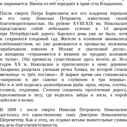
и закрывается. Иконы из неё передают в храм села Владыкина.
После смерти Петра Борисовича все его владения перешли
к его сыну Николаю Петровичу, известному своей
благотворительностью. На рубеже XVIII-XIX вв. Никольское
представляло собой небольшое селение в 14 дворов
при Петербургской дороге. Барского дома уже не было, хотя
и сохранялся плодовый сад. Жители в основном занимались
хлебопашеством, но уже развиваются и промыслы: мужчины
зарабатывали извозом в Москве и «распилкой досок»,
а женщины «упражняются в вязании на продажу колпаков
и чулок». Оба промысла существовали здесь вплоть до 30-х
годов XX в. Никольское и приписанную к нему деревню
Захарково разделяла узенькая речка Химка, на которой стояла
мельница «о трёх поставах». В жаркое время она становилась
«шириною в две сажени и глубиною в три вершка».
Но и в ней водилась разнообразная рыба: щука, окунь, плотва,
голавль, подлещик. Селения соединяла просёлочная дорога,
проложенная в лесу, где водились зайцы и лисы, а порой
забегали и волки.
В 1809 г. после смерти Николая Петровича Никольское
досталось его единственному сыну Дмитрию Николаевичу
Шереметеву. Как и отец, он отдавал весьма значительные суммы
на дела благотворительности.