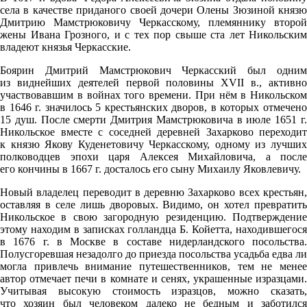
села в качестве приданого своей дочери Олены Зюзиной князю
Дмитрию Мамстрюковичу Черкасскому, племяннику второй
жены Ивана Грозного, и с тех пор свыше ста лет Никольским
владеют князья Черкасские.
Боярин Дмитрий Мамстрюкович Черкасский был одним
из виднейших деятелей первой половины XVII в., активно
участвовавшим в войнах того времени. При нём в Никольском
в 1646 г. значилось 5 крестьянских дворов, в которых отмечено
15 душ. После смерти Дмитрия Мамстрюковича в июле 1651 г.
Никольское вместе с соседней деревней Захарково переходит
к князю Якову Куденетовичу Черкасскому, одному из лучших
полководцев эпохи царя Алексея Михайловича, а после
его кончины в 1667 г. досталось его сыну Михаилу Яковлевичу.
Новый владелец переводит в деревню Захарково всех крестьян,
оставляя в селе лишь дворовых. Видимо, он хотел превратить
Никольское в свою загородную резиденцию. Подтверждение
этому находим в записках голландца Б. Койетта, находившегося
в 1676 г. в Москве в составе нидерландского посольства.
Полусгоревшая незадолго до приезда посольства усадьба едва ли
могла привлечь внимание путешественников, тем не менее
автор отмечает печи в комнате и сенях, украшенные изразцами.
Учитывая высокую стоимость изразцов, можно сказать,
что хозяин был человеком далеко не бедным и заботился