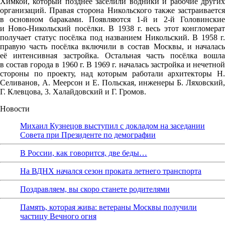
Химкой, который позднее заселили водники и рабочие других
организаций. Правая сторона Никольского также застраивается
в основном бараками. Появляются 1-й и 2-й Головинские
и Ново-Никольский посёлки. В 1938 г. весь этот конгломерат
получает статус посёлка под названием Никольский. В 1958 г.
правую часть посёлка включили в состав Москвы, и началась
её интенсивная застройка. Остальная часть посёлка вошла
в состав города в 1960 г. В 1969 г. началась застройка и нечетной
стороны по проекту, над которым работали архитекторы Н.
Селиванов, А. Меерсон и Е. Польская, инженеры Б. Ляховский,
Г. Клевцова, 3. Халайдовский и Г. Громов.
Новости
Михаил Кузнецов выступил с докладом на заседании
Совета при Президенте по демографии
В России, как говорится, две беды…
На ВДНХ начался сезон проката летнего транспорта
Поздравляем, вы скоро станете родителями
Память, которая жива: ветераны Москвы получили
частицу Вечного огня