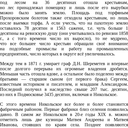
под лесом на 36 десятинах отошла крестьянам,
но лес принадлежал помещику и лишь после его вырубки
можно было занять землю. Площадь под торфяным
Прохоровским болотом также отходила крестьянам, но лишь
после выемки торфа. А если учесть, что на пахотную землю
оставалось 78 десятин и 1563 сажени, т.е. чуть больше 1
десятины на ревизскую душу (они учитывались по ревизии 1858
г., а с того времени число их выросло), то не мудрено,
что все большее число крестьян обращали своё внимание
на подсобные промыслы и работу на промышленных
предприятиях, число которых в округе всё увеличивалось.
Между тем в 1871 г. умирает граф Д.Н. Шереметев и впервые
после долгого перерыва их огромные владения дробятся.
Меньшая часть отошла вдове, а остальное было поделено между
братьями — старшим сыном (от первого брака) Сергеем,
известным историком и писателем, и младшим Александром.
Последний получил в наследство свыше 207 тыс. десятин,
из них в Подмосковье 3435 десятин, включая и Никольское.
С этого времени Никольское все более и более становится
фабричным районом. Первые фабрики близ селения появились
давно. В самом же Никольском в 20-е годы XIX в. можно
отметить лишь две кузницы Матвея Андреева и Матвея
Иванова, стоявших по краям села. Позднее появляются