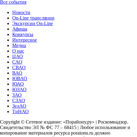
Все события
Новости
On-Line трансляции
Экскурсии On-Line
Афиша
Конкурсы
Интересное
Медиа
О нас
ЦАО
САО
СВАО
ВАО
ЮВАО
ЮАО
ЮЗАО
ЗАО
СЗАО
ЗелАО
ТиНАО
Copyright © Сетевое издание: «Порайону.ру» | Роскомнадзор.
Свидетельство ЭЛ № ФС 77 – 68415 | Любое использование и
копирование материалов ресурса poraionu.ru должно