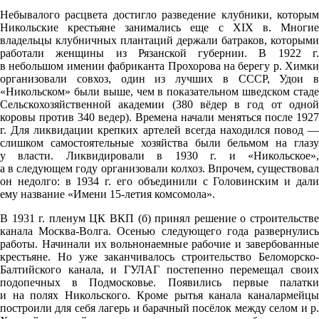
Небывалого расцвета достигло разведение клубники, которым
Никольские крестьяне занимались еще с XIX в. Многие
владельцы клубничных плантаций держали батраков, которыми
работали женщины из Рязанской губернии. В 1922 г.
в небольшом имении фабриканта Прохорова на берегу р. Химки
организовали совхоз, один из лучших в СССР, Удои в
«Никольском» были выше, чем в показательном шведском стаде
Сельскохозяйственной академии (380 вёдер в год от одной
коровы против 340 ведер). Времена начали меняться после 1927
г. Для ликвидации крепких артелей всегда находился повод —
слишком самостоятельные хозяйства были бельмом на глазу
у власти. Ликвидировали в 1930 г. и «Никольское»,
а в следующем году организовали колхоз. Впрочем, существовал
он недолго: в 1934 г. его объединили с Головинским и дали
ему название «Имени 15-летия комсомола».
В 1931 г. пленум ЦК ВКП (б) принял решение о строительстве
канала Москва-Волга. Осенью следующего года развернулись
работы. Начинали их вольнонаемные рабочие и завербованные
крестьяне. Но уже заканчивалось строительство Беломорско-
Балтийского канала, и ГУЛАГ постепенно перемещал своих
подопечных в Подмосковье. Появились первые палатки
и на полях Никольского. Кроме рытья канала каналармейцы
построили для себя лагерь и барачный посёлок между селом и р.