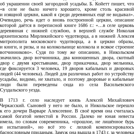
об украшении своей загородной усадьбы. Б. Койетт пишет, что
«в селе не было ничего хорошего, кроме столь красивой
и изящной церкви, какой я среди деревянных ещё не видывал».
Очевидно, речь идет о вновь построенной церкви, описание
которой даётся в переписной книге 1686 г.: «…в селе церковь
деревянная с нижней службою, в верхней службе Николая
архиепископа Мирликийского чудотворца, а в нижней Алексея
митрополита московского чудотворца, а в церкви образы,
и книги, и ризы, и на колокольнице колокола и всякое строение
вотчинниково». Судя по тому же описанию, в Никольском
значились двор вотчинника, два конюшенных двора, скотный
двор с двумя крестьянами, двор приказчика, двор мельника,
где фиксируется 3 человека, 19 дворов кабальных и дворовых
людей (44 человека). Людей для различных работ по устройству
усадьбы, видимо, не хватало, и поэтому дворовые и кабальные
люди были переведены сюда из села Васильевского
Суздальского уезда.
В 1713 г. село наследует князь Алексей Михайлович
Черкасский. Сыновей у него не было, и Никольское перешло
к его дочери Варваре Алексеевне. В своё время она считалась
самой богатой невестой в России. Далеко не юная невеста
имела, по словам современника, «прошлое, не лишённое бурь
и испытаний», но всё это с лихвой компенсировалось
баснословным приданым. Замуж она вышла в 1743 г. за человека