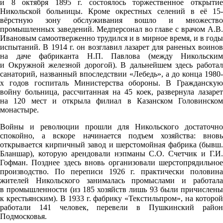
и 8 октября 1895 г. состоялось торжественное открытие
Никольской больницы. Кроме окрестных селений в её 15-
вёрстную зону обслуживания вошло и множество
промышленных заведений. Медперсонал во главе с врачом А.В.
Ивановым самоотверженно трудился и в мирное время, и в годы
испытаний. В 1914 г. он возглавил лазарет для раненых воинов
на даче фабриканта Н.П. Павлова (между Никольским
и Окружной железной дорогой). В дальнейшем здесь работал
санаторий, названный впоследствии «Лебедь», а до конца 1980-
х годов госпиталь Министерства обороны. В Гражданскую
войну больница, рассчитанная на 45 коек, развернула лазарет
на 120 мест и открыла филиал в Казанском Головинском
монастыре.
Войны и революции прошли для Никольского достаточно
спокойно, а вскоре начинается подъем хозяйства: вновь
открывается кирпичный завод и шерстомойная фабрика (бывш.
Бланшар), которую арендовали нэпманы С.О. Счетчик и Г.И.
Гофман. Позднее здесь вновь организовали шерстопрядильное
производство. По переписи 1926 г. практически половина
жителей Никольского занималась промыслами и работала
в промышленности (из 185 хозяйств лишь 93 были причислены
к крестьянским). В 1933 г. фабрику «Текстильпром», на которой
работали 141 человек, перевели в Пушкинский район
Подмосковья.