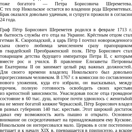
тоже богатого — Петра Борисовича Шереметева.
С тех пор Никольское остается во владении рода Шереметевых.
Брак оказался довольно удачным, и супруги прожили в согласии
24 года.
Граф Пётр Борисович Шереметев родился в феврале 1713 г.
в бытность службы его отца на Украине. Крёстным отцом стал
гетман К. Скоропадский, а царь Пётр I почтил новорожденного
сына своего любимца зачислением сразу прапорщиком
в гвардейский Преображенский полк. Пётр Борисович стал
товарищем детства будущего императора Петра II, с которым
вместе рос и учился. В правление Елизаветы Петровны
и Екатерины II он занимает целый ряд важных должностей.
Для своего времени владелец Никольского был довольно
прогрессивным человеком. В 1767 г. в комиссии по составлению
нового уложения, куда его избрали, он высказывал, между
прочим, полную готовность освободить своих крестьян
из крепостной зависимости. Унаследовав после отца громадное
состояние в 60 тыс. душ, которое почти удвоилось с женитьбой
на не менее богатой княжне Черкасской, Пётр Борисович владел
в разных губерниях 140 тыс. крестьян. Этот широкий достаток
давал ему возможность жить пышно и открыто. Основное
внимание он сосредотачивает на принадлежавшем ему Кускове.
Никольским он интересовался мало. Церковь в селе постепенно
ветшает и к началу XIX в. превращается в приписную, а вскоре