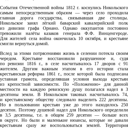
События Отечественной войны 1812 г. коснулись Никольского
самым непосредственным образом — через село проходила
главная дорога государства, связывавшая две столицы.
Никольское занял лёгкий баварский кавалерийский полк
из дивизии графа Орнано. Однако оккупантов постоянно
тревожили налёты казаков генерала Ф.Ф. Винценгероде.
Для жителей села война окончилась 10 октября, и крестьяне
смогли вернуться домой.
Вслед за этими потрясениями жизнь в селении потекла своим
чередом. Крестьяне восстановили разрушенное и, судя
по ревизии 1816 г., в селе насчитывалось 17 дворов с 91
жителем. Другим важным этапом в его истории стала
крестьянская реформа 1861 г., после которой была подписана
уставная грамота, определявшая условия выхода крестьян
из крепостной зависимости. По «Положению» для данной
местности на каждую ревизскую душу полагался надел в 3
десятины земли. В Никольском таковых насчитывалось 74,
и крестьянскому обществу следовало выделить 222 десятины.
Но в пользовании крестьян уже до этого находилось 250
десятин. Поэтому душевой надел для Никольского определили
в 3,5 десятины, т.е. в общем 259 десятин — больше всех
в округе. Но были и маленькие нюансы, которые не давали
крестьянам сразу же воспользоваться землей. Территория