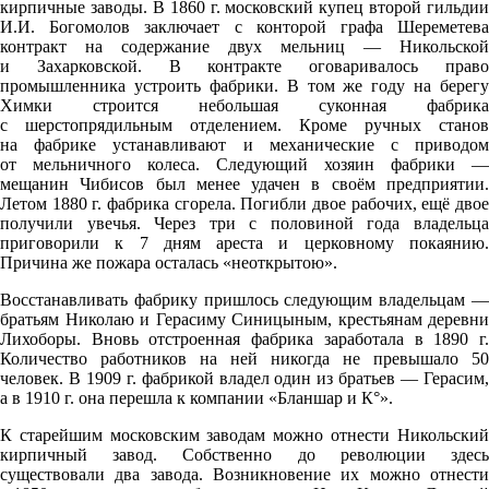
кирпичные заводы. В 1860 г. московский купец второй гильдии
И.И. Богомолов заключает с конторой графа Шереметева
контракт на содержание двух мельниц — Никольской
и Захарковской. В контракте оговаривалось право
промышленника устроить фабрики. В том же году на берегу
Химки строится небольшая суконная фабрика
с шерстопрядильным отделением. Кроме ручных станов
на фабрике устанавливают и механические с приводом
от мельничного колеса. Следующий хозяин фабрики —
мещанин Чибисов был менее удачен в своём предприятии.
Летом 1880 г. фабрика сгорела. Погибли двое рабочих, ещё двое
получили увечья. Через три с половиной года владельца
приговорили к 7 дням ареста и церковному покаянию.
Причина же пожара осталась «неоткрытою».
Восстанавливать фабрику пришлось следующим владельцам —
братьям Николаю и Герасиму Синицыным, крестьянам деревни
Лихоборы. Вновь отстроенная фабрика заработала в 1890 г.
Количество работников на ней никогда не превышало 50
человек. В 1909 г. фабрикой владел один из братьев — Герасим,
а в 1910 г. она перешла к компании «Бланшар и К°».
К старейшим московским заводам можно отнести Никольский
кирпичный завод. Собственно до революции здесь
существовали два завода. Возникновение их можно отнести