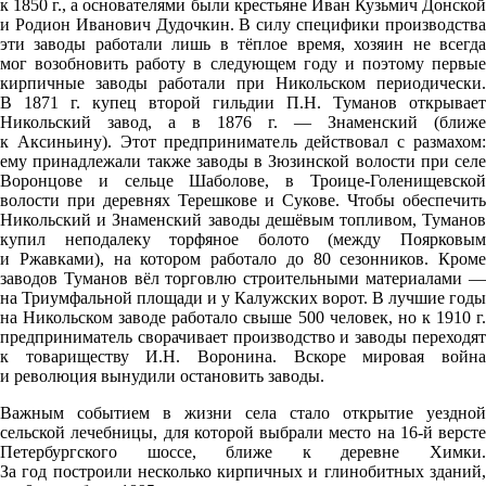
к 1850 г., а основателями были крестьяне Иван Кузьмич Донской
и Родион Иванович Дудочкин. В силу специфики производства
эти заводы работали лишь в тёплое время, хозяин не всегда
мог возобновить работу в следующем году и поэтому первые
кирпичные заводы работали при Никольском периодически.
В 1871 г. купец второй гильдии П.Н. Туманов открывает
Никольский завод, а в 1876 г. — Знаменский (ближе
к Аксиньину). Этот предприниматель действовал с размахом:
ему принадлежали также заводы в Зюзинской волости при селе
Воронцове и сельце Шаболове, в Троице-Голенищевской
волости при деревнях Терешкове и Сукове. Чтобы обеспечить
Никольский и Знаменский заводы дешёвым топливом, Туманов
купил неподалеку торфяное болото (между Поярковым
и Ржавками), на котором работало до 80 сезонников. Кроме
заводов Туманов вёл торговлю строительными материалами —
на Триумфальной площади и у Калужских ворот. В лучшие годы
на Никольском заводе работало свыше 500 человек, но к 1910 г.
предприниматель сворачивает производство и заводы переходят
к товариществу И.Н. Воронина. Вскоре мировая война
и революция вынудили остановить заводы.
Важным событием в жизни села стало открытие уездной
сельской лечебницы, для которой выбрали место на 16-й версте
Петербургского шоссе, ближе к деревне Химки.
За год построили несколько кирпичных и глинобитных зданий,