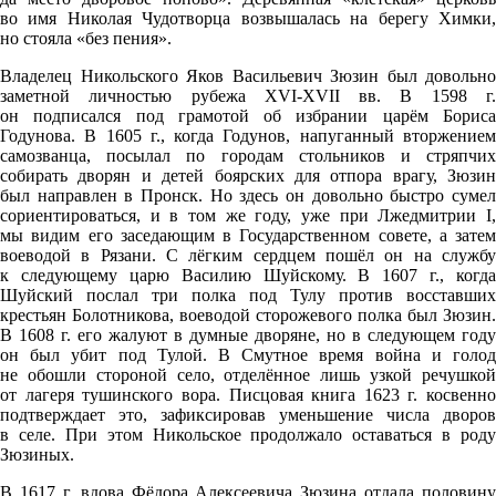
во имя Николая Чудотворца возвышалась на берегу Химки,
но стояла «без пения».
Владелец Никольского Яков Васильевич Зюзин был довольно
заметной личностью рубежа XVI-XVII вв. В 1598 г.
он подписался под грамотой об избрании царём Бориса
Годунова. В 1605 г., когда Годунов, напуганный вторжением
самозванца, посылал по городам стольников и стряпчих
собирать дворян и детей боярских для отпора врагу, Зюзин
был направлен в Пронск. Но здесь он довольно быстро сумел
сориентироваться, и в том же году, уже при Лжедмитрии I,
мы видим его заседающим в Государственном совете, а затем
воеводой в Рязани. С лёгким сердцем пошёл он на службу
к следующему царю Василию Шуйскому. В 1607 г., когда
Шуйский послал три полка под Тулу против восставших
крестьян Болотникова, воеводой сторожевого полка был Зюзин.
В 1608 г. его жалуют в думные дворяне, но в следующем году
он был убит под Тулой. В Смутное время война и голод
не обошли стороной село, отделённое лишь узкой речушкой
от лагеря тушинского вора. Писцовая книга 1623 г. косвенно
подтверждает это, зафиксировав уменьшение числа дворов
в селе. При этом Никольское продолжало оставаться в роду
Зюзиных.
В 1617 г. вдова Фёдора Алексеевича Зюзина отдала половину