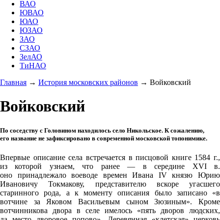
ВАО
ЮВАО
ЮАО
ЮЗАО
ЗАО
СЗАО
ЗелАО
ТиНАО
Главная
→
История московских районов
→
Войковский
Войковский
По соседству с Головином находилось село Никольское. К сожалению,
его название не зафиксировано в современной московской топонимике.
Впервые описание села встречается в писцовой книге 1584 г.,
из которой узнаем, что ранее — в середине XVI в.
оно принадлежало воеводе времен Ивана IV князю Юрию
Ивановичу Токмакову, представителю вскоре угасшего
старинного рода, а к моменту описания было записано «в
вотчине за Яковом Васильевым сыном Зюзиным». Кроме
вотчинникова двора в селе имелось «пять дворов людских,
да место дворовое попово». Деревянная «клетская» церковь