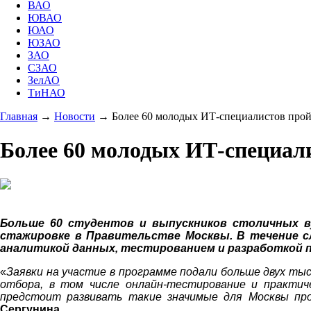
ВАО
ЮВАО
ЮАО
ЮЗАО
ЗАО
СЗАО
ЗелАО
ТиНАО
Главная
→
Новости
→
Более 60 молодых ИТ-специалистов прой
Более 60 молодых ИТ-специал
Больше 60 студентов и выпускников столичных ву
стажировке в Правительстве Москвы. В течение 
аналитикой данных, тестированием и разработкой п
«
Заявки на участие в программе подали больше двух ты
отбора, в том числе онлайн-тестирование и практиче
предстоит развивать такие значимые для Москвы про
Сергунина
.