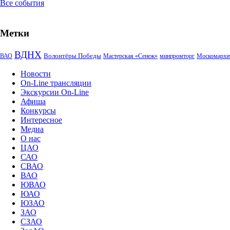
Все события
Метки
ВДНХ
Волонтёры Победы
ВАО
Мастерская «Сенеж»
минпромторг
Москомархи
Новости
On-Line трансляции
Экскурсии On-Line
Афиша
Конкурсы
Интересное
Медиа
О нас
ЦАО
САО
СВАО
ВАО
ЮВАО
ЮАО
ЮЗАО
ЗАО
СЗАО