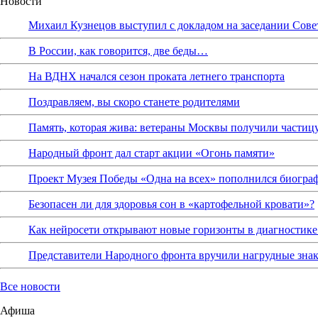
Новости
Михаил Кузнецов выступил с докладом на заседании Сове
В России, как говорится, две беды…
На ВДНХ начался сезон проката летнего транспорта
Поздравляем, вы скоро станете родителями
Память, которая жива: ветераны Москвы получили частиц
Народный фронт дал старт акции «Огонь памяти»
Проект Музея Победы «Одна на всех» пополнился биограф
Безопасен ли для здоровья сон в «картофельной кровати»?
Как нейросети открывают новые горизонты в диагностике
Представители Народного фронта вручили нагрудные зна
Все новости
Афиша