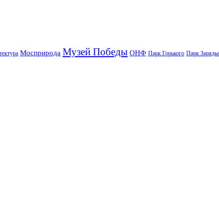
Музей Победы
Мосприрода
ОНФ
тектура
Парк Горького
Парк Зарядь