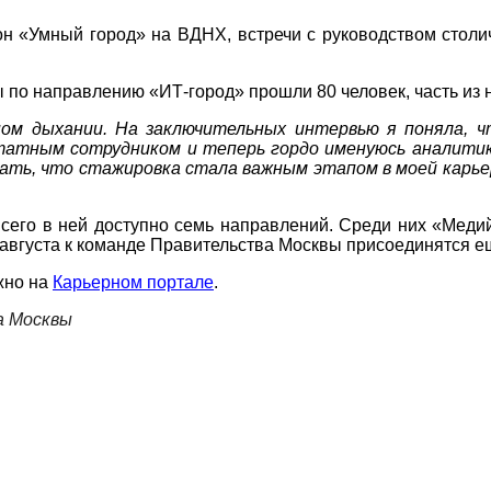
ьон «Умный город» на ВДНХ, встречи с руководством стол
по направлению «ИТ-город» прошли 80 человек, часть из н
ом дыхании. На заключительных интервью я поняла, ч
татным сотрудником и теперь гордо именуюсь аналитико
азать, что стажировка стала важным этапом в моей карь
Всего в ней доступно семь направлений. Среди них «Меди
 августа к команде Правительства Москвы присоединятся е
жно на
Карьерном портале
.
а Москвы