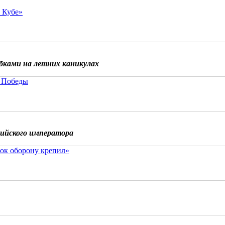
о Кубе»
бками на летних каникулах
 Победы
сийского императора
ок оборону крепил»