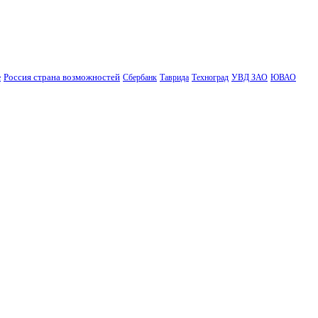
Россия страна возможностей
е
Сбербанк
Таврида
Техноград
УВД ЗАО
ЮВАО