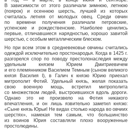
В зависимости от этого различали зимнюю, летнюю
(поярок) и осеннюю шерсть, лучшей из которых
считалась летняя от молодых овец. Среди овчин
по времени получения различали петровские,
успенские и рождественские. Наиболее ценились
первые, отличавшиеся нарядностью, хорошо завитой
шерстью, с особым металлическим блеском.
Но при всем этом в средневековье овчины считались
одеждой исключительно простонародья. Когда в 1425 г.
разгорелся спор по поводу престолонаследия между
удельным князем Юрием Дмитриевичем
и его племянником Василием Темным (сыном великого
князя Василия I), в Галич к князю Юрию приехал
митрополит Фотий. Удельный князь, желая показать
свою военную мощь, встретил митрополита
со множеством людей, выстроившихся вдоль дороги.
Однако это не произвело на Фотия никакого
впечатления, и он лишь язвительно заметил князю:
«Сыне князь Юрьи! Не видах столько народа во овчиих
шерстях», намекая тем самым, что большинство
из воинов Юрия составляли плохо вооруженные
простолюдины.