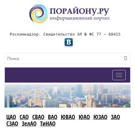
Роскомнадзор. Свидетельство ЭЛ № ФС 77 – 68415
Toggle
navigat
ЦАО
САО
СВАО
ВАО
ЮВАО
ЮАО
ЮЗАО
ЗАО
СЗАО
ЗелАО
ТиНАО