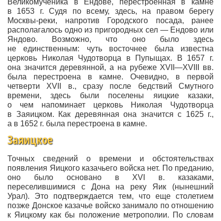
Великомученика в Ендове, перестроенная в камне
в 1653 г. Судя по всему, здесь, на правом берегу
Москвы-реки, напротив Городского посада, ранее
располагалось одно из пригородных сел — Ендово или
Яндово. Возможно, что оно было здесь
не единственным: чуть восточнее была известна
церковь Николая Чудотворца в Пупыщах. В 1657 г.
она значится деревянной, а на рубеже XVII—XVIII вв.
была перестроена в камне. Очевидно, в первой
четверти XVII в., сразу после бедствий Смутного
времени, здесь были поселены яицкие казаки,
о чем напоминает церковь Николая Чудотворца
в Заяицком. Как деревянная она значится с 1625 г.,
а в 1652 г. была перестроена в камне.
Заяицкое
Точных сведений о времени и обстоятельствах
появления Яицкого казачьего войска нет. По преданию,
оно было основано в XVI в. казаками,
переселившимися с Дона на реку Яик (нынешний
Урал). Это подтверждается тем, что еще столетием
позже Донское казачье войско занимало по отношению
к Яицкому как бы положение метрополии. По словам