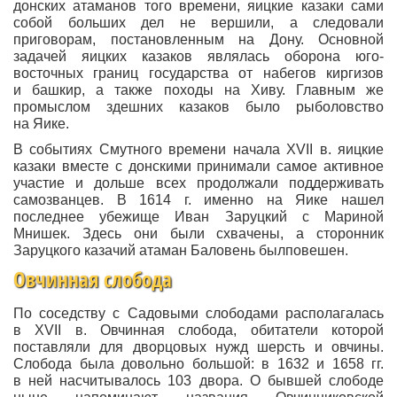
донских атаманов того времени, яицкие казаки сами
собой больших дел не вершили, а следовали
приговорам, постановленным на Дону. Основной
задачей яицких казаков являлась оборона юго-
восточных границ государства от набегов киргизов
и башкир, а также походы на Хиву. Главным же
промыслом здешних казаков было рыболовство
на Яике.
В событиях Смутного времени начала XVII в. яицкие
казаки вместе с донскими принимали самое активное
участие и дольше всех продолжали поддерживать
самозванцев. В 1614 г. именно на Яике нашел
последнее убежище Иван Заруцкий с Мариной
Мнишек. Здесь они были схвачены, а сторонник
Заруцкого казачий атаман Баловень былповешен.
Овчинная слобода
По соседству с Садовыми слободами располагалась
в XVII в. Овчинная слобода, обитатели которой
поставляли для дворцовых нужд шерсть и овчины.
Слобода была довольно большой: в 1632 и 1658 гг.
в ней насчитывалось 103 двора. О бывшей слободе