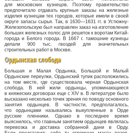
для московских кузнецов. Поэтому правительство
предпочитало отдавать крупные заказы на железные
изделия кузнецам тех городов, которые имели в своей
округе запасы сырья. Так, в 1630—1631 гг. в Устюжну-
Железопольскую был направлен заказ на изготовление
больших железных полос для решеток к воротам Китай-
города и Белого города. В 1667 г. тамошние кузнецы
делали 900 тыс. гвоздей для значительных
строительных работ в Москве.
Ордынская слобода
Большая и Малая Ордынка, Большой и Малый
Ордынские переулки, Ордынский тупик расположились
на том месте, где существовала черная Ордынская
слобода. В ней жили ордынцы, упоминающиеся
в княжеских договорах еще с XIV в. В литературе было
высказано несколько точек зрения по поводу основного
занятия ордынцев. В частности, предполагалось,
что ордынцами назывались выкупленные в Орде
русские пленники. Однако в последнее время
выяснилось, что главным занятием ордынцев являлась
перевозка и доставка собранной дани в Орду.
Если представить себе ту огромную массу возов,