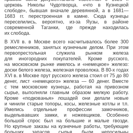
церковь Николы Чудотворца, «что в Кузнецкой
слободе», бывшая вначале деревянной, а в 1681—
1683 гг. перестроенная в камне. Сюда кузнецы
переселились, вероятно, из-за Яузы, в районе
современной Таганки, где прежде находилась
их слобода.
В XVII в. в Москве всего насчитывалось более 300
ремесленников, занятых кузнечным делом. При этом
первопрестольная служила рынком железа
для иногородних покупателей. Кроме русского,
на московском рынке имелось и «немецкое» железо:
доски белого железа, железная проволока. В 80-х годах
XVI в. в Москве прут русского железа стоил от 75 до 80
денег, лист «немецкого» железа — 60 денег. Вместе
с тем московские кузнецы, работая на привозном
сырье, выполняли главным образом мелкую работу.
Кроме «подкованья» лошадей они делали новые
и чинили старые топоры, косы, железные котлы и т.п.
Имелись отдельные профессии замочников,
выделывавших замки, и ножевщиков. Особенно
большой спрос был на большие и малые гвозди.
Но крупные заказы на кузнечные работы, требующие
больших запасов сырья, были непосильны