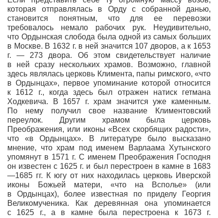
которая отправлялась в Орду с собранной данью,
становится понятным, что для ее перевозки
требовалось немало рабочих рук. Неудивительно,
что Ордынская слобода была одной из самых больших
в Москве. В 1632 г. в ней значится 107 дворов, а к 1653
г. — 273 двора. Об этом свидетельствует наличие
в ней сразу нескольких храмов. Возможно, главной
здесь являлась церковь Климента, папы римского, «что
в Ордынцах», первое упоминание которой относится
к 1612 г., когда здесь был отражен натиск гетмана
Ходкевича. В 1657 г. храм значится уже каменным.
По нему получил свое название Климентовский
переулок. Другим храмом была церковь
Преображения, или иконы «Всех скорбящих радости»,
что «в Ордынцах». В литературе было высказано
мнение, что храм под именем Варлаама Хутынского
упомянут в 1571 г. С именем Преображения Господня
он известен с 1625 г. и был перестроен в камне в 1683
—1685 гг. К югу от них находилась церковь Иверской
иконы Божьей матери, «что на Всполье» (или
в Ордынцах), более известная по приделу Георгия
Великомученика. Как деревянная она упоминается
с 1625 г., а в камне была перестроена к 1673 г.