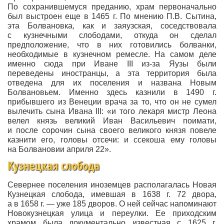
По сохранившемуся преданию, храм первоначально
был выстроен еще в 1465 г. По мнению П.В. Сытина,
эта Болвановка, как и заяузская, соседствовала
с кузнечными слободами, откуда он сделал
предположение, что в них готовились болванки,
необходимые в кузнечном ремесле. На самом деле
именно сюда при Иване III из-за Яузы были
переведены иностранцы, а эта территория была
отведена для их поселения и названа Новым
Болвановьем. Именно здесь казнили в 1490 г.
прибывшего из Венеции врача за то, что он не сумел
вылечить сына Ивана III: «и того лекаря мистр Леона
велел князь великий Иван Васильевич поимати,
и после сорочин сына своего великого князя повеле
казнити его, головы отсечи: и ссекоша ему головы
на Болвановии априля 22».
Кузнецкая слобода
Севернее поселения иноземцев располагалась Новая
Кузнецкая слобода, имевшая в 1638 г. 72 двора,
а в 1658 г. — уже 185 дворов. О ней сейчас напоминают
Новокузнецкая улица и переулки. Ее приходским
храмом была документально известная с 1625 г.