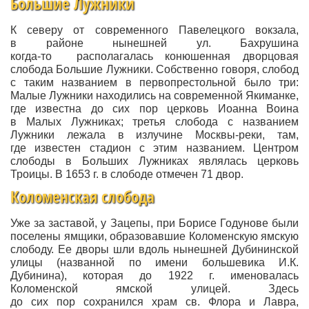
Большие Лужники
К северу от современного Павелецкого вокзала,
в районе нынешней ул. Бахрушина
когда-то
располагалась конюшенная дворцовая
слобода Большие Лужники. Собственно говоря, слобод
с таким названием в первопрестольной было три:
Малые Лужники находились на современной Якиманке,
где известна до сих пор церковь Иоанна Воина
в Малых Лужниках; третья слобода с названием
Лужники лежала в излучине Москвы-реки, там,
где известен стадион с этим названием. Центром
слободы в Больших Лужниках являлась церковь
Троицы. В 1653 г. в слободе отмечен 71 двор.
Коломенская слобода
Уже за заставой, у Зацепы, при Борисе Годунове были
поселены ямщики, образовавшие Коломенскую ямскую
слободу. Ее дворы шли вдоль нынешней Дубининской
улицы (названной по имени большевика И.К.
Дубинина), которая до 1922 г. именовалась
Коломенской ямской улицей. Здесь
до сих пор сохранился храм св. Флора и Лавра,