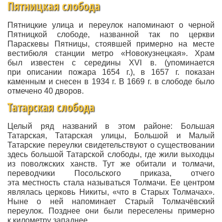
Пятницкая слобода
Пятницкие улица и переулок напоминают о черной
Пятницкой слободе, названной так по церкви
Параскевы Пятницы, стоявшей примерно на месте
вестибюля станции метро «Новокузнецкая». Храм
был известен с середины XVI в. (упоминается
при описании пожара 1654 г.), в 1657 г. показан
каменным и снесен в 1934 г. В 1669 г. в слободе было
отмечено 40 дворов.
Татарская слобода
Целый ряд названий в этом районе: Большая
Татарская, Татарская улицы, Большой и Малый
Татарские переулки свидетельствуют о существовании
здесь большой Татарской слободы, где жили выходцы
из поволжских ханств. Тут же обитали и толмачи,
переводчики Посольского приказа, отчего
эта местность стала называться Толмачи. Ее центром
являлась церковь Никиты, «что в Старых Толмачах».
Ныне о ней напоминает Старый Толмачёвский
переулок. Позднее они были переселены примерно
к километру западнее.