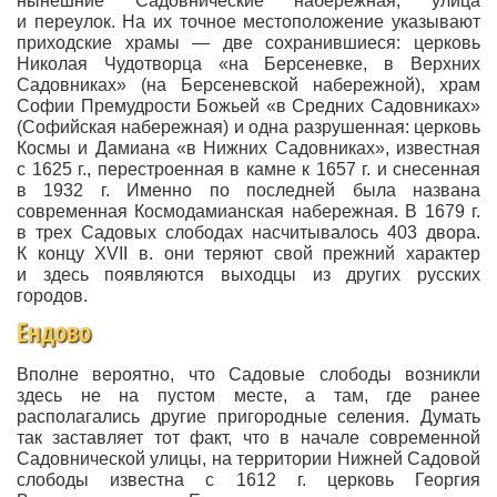
нынешние Садовнические набережная, улица
и переулок. На их точное местоположение указывают
приходские храмы — две сохранившиеся: церковь
Николая Чудотворца «на Берсеневке, в Верхних
Садовниках» (на Берсеневской набережной), храм
Софии Премудрости Божьей «в Средних Садовниках»
(Софийская набережная) и одна разрушенная: церковь
Космы и Дамиана «в Нижних Садовниках», известная
с 1625 г., перестроенная в камне к 1657 г. и снесенная
в 1932 г. Именно по последней была названа
современная Космодамианская набережная. В 1679 г.
в трех Садовых слободах насчитывалось 403 двора.
К концу XVII в. они теряют свой прежний характер
и здесь появляются выходцы из других русских
городов.
Ендово
Вполне вероятно, что Садовые слободы возникли
здесь не на пустом месте, а там, где ранее
располагались другие пригородные селения. Думать
так заставляет тот факт, что в начале современной
Садовнической улицы, на территории Нижней Садовой
слободы известна с 1612 г. церковь Георгия