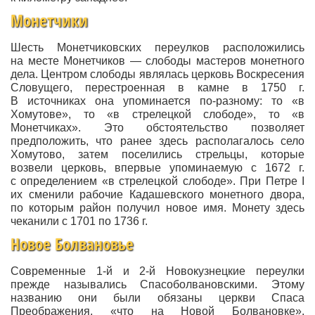
Монетчики
Шесть Монетчиковских переулков расположились
на месте Монетчиков — слободы мастеров монетного
дела. Центром слободы являлась церковь Воскресения
Словущего, перестроенная в камне в 1750 г.
В источниках она упоминается по-разному: то «в
Хомутове», то «в стрелецкой слободе», то «в
Монетчиках». Это обстоятельство позволяет
предположить, что ранее здесь располагалось село
Хомутово, затем поселились стрельцы, которые
возвели церковь, впервые упоминаемую с 1672 г.
с определением «в стрелецкой слободе». При Петре I
их сменили рабочие Кадашевского монетного двора,
по которым район получил новое имя. Монету здесь
чеканили с 1701 по 1736 г.
Новое Болвановье
Современные 1-й и 2-й Новокузнецкие переулки
прежде назывались Спасоболвановскими. Этому
названию они были обязаны церкви Спаса
Преображения, «что на Новой Болвановке».