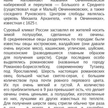
ныне напоминают названия Овчинниковской
набережной и переулков — Большого и Среднего
(существовал еще и Малый) Овчинниковских, а также
соседнего Руновского. Центром слободы являлась
церковь Михаила Архангела, «что в Овчинниках»,
известная с 1625 г.
Суровый климат России заставлял ее жителей носить
зимой полушубки, сделанные из овчины.
В средневековье овцы разделялись по породам: были
известны овцы костромские, валдайские (они давали
очень вкусное мясо), кашинские, угличские, шуйские,
пошехонские (разводившиеся главным образом
для получения шерсти). Среди последних особо
выделялись романовские (названные по городу
Романово-Борисоглебску, современному Тутаеву,
под Ярославлем). Шерсть настоящих романовских
овец большей частью светло-серая, с большим
количеством пуха почти ровного перлового цвета.
Их пух очень мягкий и густой. А количество
его приблизительно в 9 раз превышает ость, что делает
овчины очень ценными, а полушубки, изготовленные
из них, лучшими из других известных по теплоте.
Для получения шерсти овец стригли обычно три раза
в год — в марте, в конце июня и сентябре.