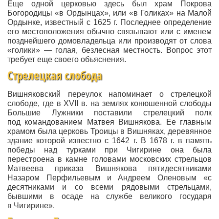
Еще одной церковью здесь был храм Покрова
Богородицы «в Ордынцах», или «в Голиках» на Малой
Ордынке, известный с 1625 г. Последнее определение
его местоположения обычно связывают или с именем
позднейшего домовладельца или производят от слова
«голики» — голая, безлесная местность. Вопрос этот
требует еще своего объяснения.
Стрелецкая слобода
Вишняковский переулок напоминает о стрелецкой
слободе, где в XVII в. на землях конюшенной слободы
Большие Лужники поставили стрелецкий полк
под командованием Матвея Вишнякова. Ее главным
храмом была церковь Троицы в Вишняках, деревянное
здание которой известно с 1642 г. В 1678 г. в память
победы над турками при Чигирине она была
перестроена в камне головами московских стрельцов
Матвеева приказа Вишнякова пятидесятниками
Назаром Перфильевым и Андреем Оленовым «с
десятниками и со всеми рядовыми стрельцами,
бывшими в осаде на службе великого государя
в Чигирине».