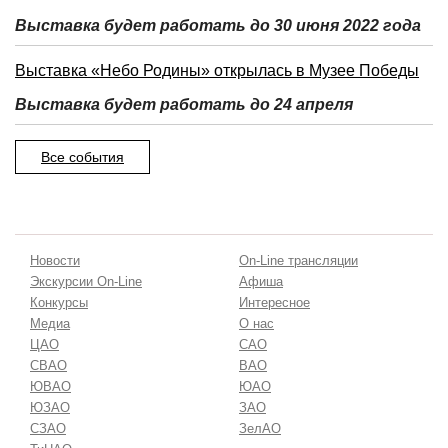
Выставка будет работать до 30 июня 2022 года
Выставка «Небо Родины» открылась в Музее Победы
Выставка будет работать до 24 апреля
Все события
Новости
On-Line трансляции
Экскурсии On-Line
Афиша
Конкурсы
Интересное
Медиа
О нас
ЦАО
САО
СВАО
ВАО
ЮВАО
ЮАО
ЮЗАО
ЗАО
СЗАО
ЗелАО