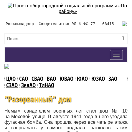
Роскомнадзор. Свидетельство ЭЛ № ФС 77 – 68415
Toggle
navigat
ЦАО
САО
СВАО
ВАО
ЮВАО
ЮАО
ЮЗАО
ЗАО
СЗАО
ЗелАО
ТиНАО
"Разорванный" дом
Немым свидетелем военных лет стал дом № 10
на Моховой улице. В августе 1941 года в него угодила
фугасная бомба. Она прошла через все четыре этажа
и взорвалась у самого подвала, расколов таким