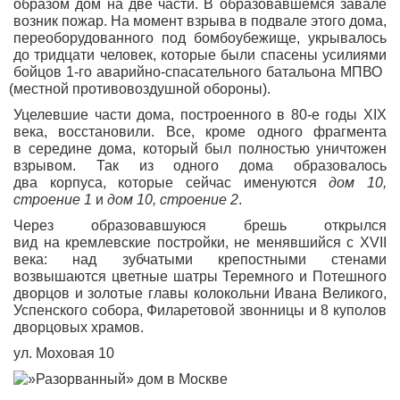
образом дом на две части. В образовавшемся завале
возник пожар. На момент взрыва в подвале этого дома,
переоборудованного под бомбоубежище, укрывалось
до тридцати человек, которые были спасены усилиями
бойцов 1-го аварийно-спасательного батальона МПВО
(местной
противовоздушной обороны).
Уцелевшие части дома, построенного в 80-е годы XIX
века, восстановили. Все, кроме одного фрагмента
в середине дома, который был полностью уничтожен
взрывом. Так из одного дома образовалось
два корпуса, которые сейчас именуются
дом 10,
строение 1
и
дом 10, строение 2
.
Через образовавшуюся брешь открылся
вид на кремлевские постройки, не менявшийся с XVII
века: над зубчатыми крепостными стенами
возвышаются цветные шатры Теремного и Потешного
дворцов и золотые главы колокольни Ивана Великого,
Успенского собора, Филаретовой звонницы и 8 куполов
дворцовых храмов.
ул. Моховая 10