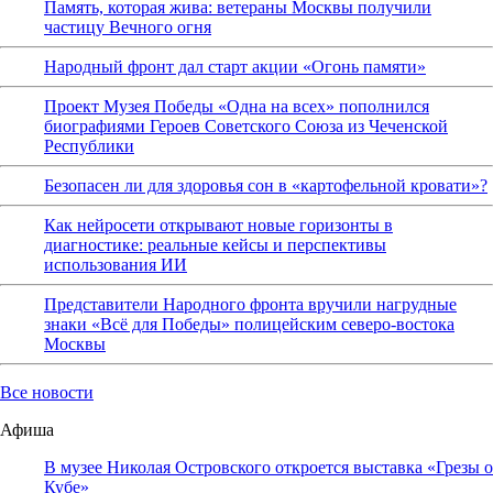
Память, которая жива: ветераны Москвы получили
частицу Вечного огня
Народный фронт дал старт акции «Огонь памяти»
Проект Музея Победы «Одна на всех» пополнился
биографиями Героев Советского Союза из Чеченской
Республики
Безопасен ли для здоровья сон в «картофельной кровати»?
Как нейросети открывают новые горизонты в
диагностике: реальные кейсы и перспективы
использования ИИ
Представители Народного фронта вручили нагрудные
знаки «Всё для Победы» полицейским северо-востока
Москвы
Все новости
Афиша
В музее Николая Островского откроется выставка «Грезы о
Кубе»