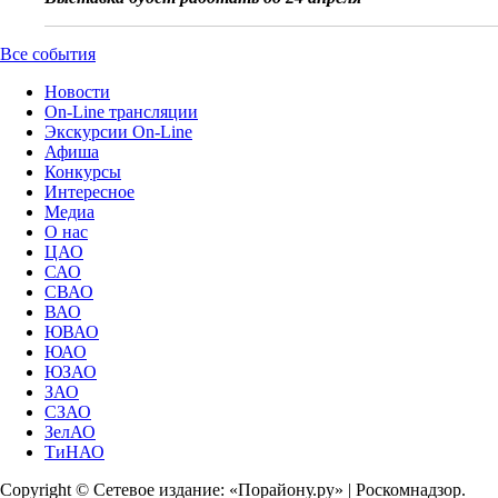
Все события
Новости
On-Line трансляции
Экскурсии On-Line
Афиша
Конкурсы
Интересное
Медиа
О нас
ЦАО
САО
СВАО
ВАО
ЮВАО
ЮАО
ЮЗАО
ЗАО
СЗАО
ЗелАО
ТиНАО
Copyright © Сетевое издание: «Порайону.ру» | Роскомнадзор.