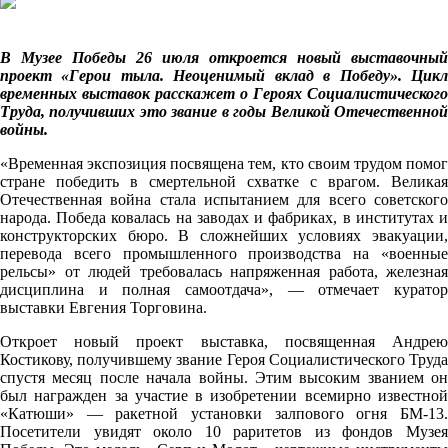
В Музее Победы 26 июля откроется новый выставочный
проект «Герои тыла. Неоценимый вклад в Победу». Цикл
временных выставок расскажет о Героях Социалистического
Труда, получивших это звание в годы Великой Отечественной
войны.
«Временная экспозиция посвящена тем, кто своим трудом помог
стране победить в смертельной схватке с врагом. Великая
Отечественная война стала испытанием для всего советского
народа. Победа ковалась на заводах и фабриках, в институтах и
конструкторских бюро. В сложнейших условиях эвакуации,
перевода всего промышленного производства на «военные
рельсы» от людей требовалась напряженная работа, железная
дисциплина и полная самоотдача», — отмечает куратор
выставки Евгения Торговина.
Откроет новый проект выставка, посвященная Андрею
Костикову, получившему звание Героя Социалистического Труда
спустя месяц после начала войны. Этим высоким званием он
был награжден за участие в изобретении всемирно известной
«Катюши» — ракетной установки залпового огня БМ-13.
Посетители увидят около 10 раритетов из фондов Музея