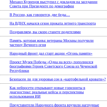
Михаил Кузнецов выступил с докладом на заседании
Совета при Президенте по демографии
В России, как говорится, две беды…
На ВДНХ начался сезон проката летнего транспорта
Поздравляем, вы скоро станете родителями
Память, которая жива: ветераны Москвы получили
частицу Вечного огня
Народный фронт дал старт акции «Огонь памяти»
Проект Музея Победы «Одна на всех» пополнился
биографиями Героев Советского Союза из Чеченской
Республики
Безопасен ли для здоровья сон в «картофельной кровати»?
Как нейросети открывают новые горизонты в
диагностике: реальные кейсы и перспективы
использования ИИ
Представители Народного фронта вручили нагрудные