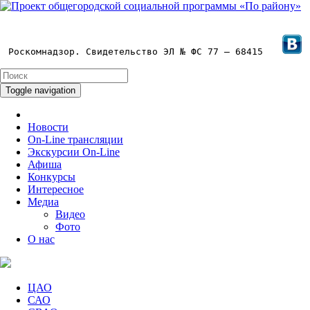
Роскомнадзор. Свидетельство ЭЛ № ФС 77 – 68415
Toggle navigation
Новости
On-Line трансляции
Экскурсии On-Line
Афиша
Конкурсы
Интересное
Медиа
Видео
Фото
О нас
ЦАО
САО