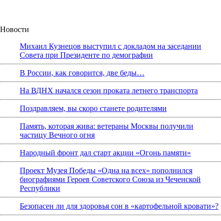
Новости
Михаил Кузнецов выступил с докладом на заседании
Совета при Президенте по демографии
В России, как говорится, две беды…
На ВДНХ начался сезон проката летнего транспорта
Поздравляем, вы скоро станете родителями
Память, которая жива: ветераны Москвы получили
частицу Вечного огня
Народный фронт дал старт акции «Огонь памяти»
Проект Музея Победы «Одна на всех» пополнился
биографиями Героев Советского Союза из Чеченской
Республики
Безопасен ли для здоровья сон в «картофельной кровати»?