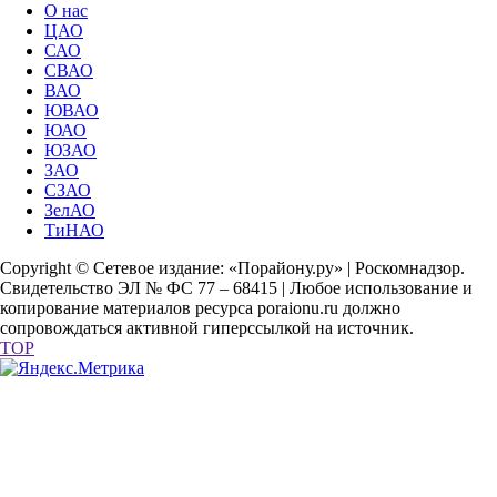
О нас
ЦАО
САО
СВАО
ВАО
ЮВАО
ЮАО
ЮЗАО
ЗАО
СЗАО
ЗелАО
ТиНАО
Copyright © Сетевое издание: «Порайону.ру» | Роскомнадзор.
Свидетельство ЭЛ № ФС 77 – 68415 | Любое использование и
копирование материалов ресурса poraionu.ru должно
сопровождаться активной гиперссылкой на источник.
TOP