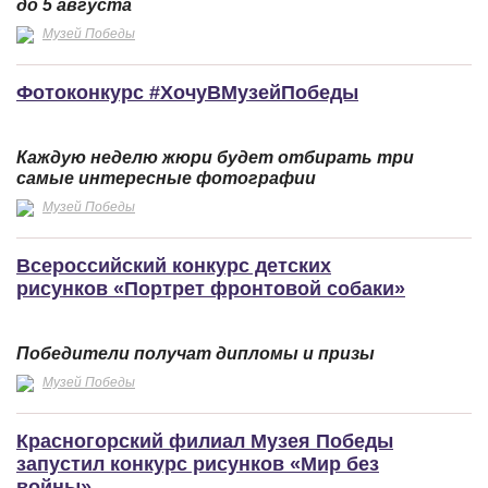
до 5 августа
Музей Победы
Фотоконкурс #ХочуВМузейПобеды
Каждую неделю жюри будет отбирать три
самые интересные фотографии
Музей Победы
Всероссийский конкурс детских
рисунков «Портрет фронтовой собаки»
Победители получат дипломы и призы
Музей Победы
Красногорский филиал Музея Победы
запустил конкурс рисунков «Мир без
войны»