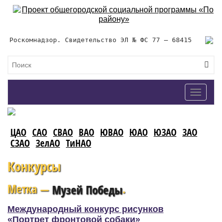
Роскомнадзор. Свидетельство ЭЛ № ФС 77 – 68415
Toggle
navigat
ЦАО
САО
СВАО
ВАО
ЮВАО
ЮАО
ЮЗАО
ЗАО
СЗАО
ЗелАО
ТиНАО
Конкурсы
Метка —
.
Музей Победы
Международный конкурс рисунков
«Портрет фронтовой собаки»