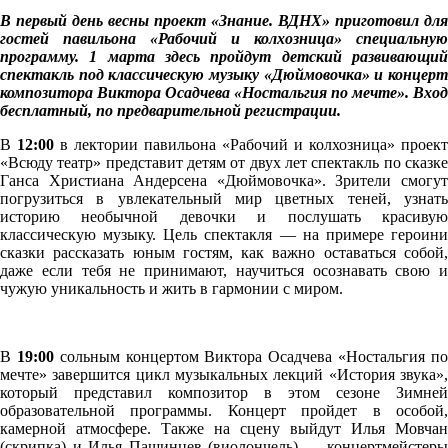
В первый день весны проект «Знание. ВДНХ» приготовил для
гостей павильона «Рабочий и колхозница» специальную
программу. 1 марта здесь пройдут детский развивающий
спектакль под классическую музыку «Дюймовочка» и концерт
композитора Виктора Осадчева «Ностальгия по мечте». Вход
бесплатный, по предварительной регистрации.
В
12:00
в лектории павильона «Рабочий и колхозница» проект
«Всюду театр» представит детям от двух лет спектакль по сказке
Ганса Христиана Андерсена «Дюймовочка». Зрители смогут
погрузиться в увлекательный мир цветных теней, узнать
историю необычной девочки и послушать красивую
классическую музыку. Цель спектакля — на примере героини
сказки рассказать юным гостям, как важно оставаться собой,
даже если тебя не принимают, научиться осознавать свою и
чужую уникальность и жить в гармонии с миром.
В
19:00
сольным концертом Виктора Осадчева
«Ностальгия п
мечте»
завершится цикл музыкальных лекций «История звука»,
который представил композитор в этом сезоне Зимней
образовательной программы. Концерт пройдет в особой,
камерной атмосфере. Также на сцену выйдут Илья Мовчан
(скрипка) и Илья Пашинцев (виолончель) — концертмейстеры