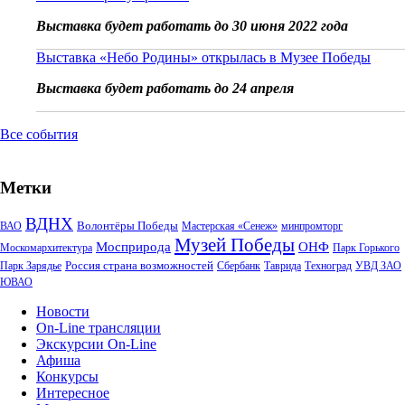
Выставка будет работать до 30 июня 2022 года
Выставка «Небо Родины» открылась в Музее Победы
Выставка будет работать до 24 апреля
Все события
Метки
ВДНХ
Волонтёры Победы
ВАО
Мастерская «Сенеж»
минпромторг
Музей Победы
Мосприрода
ОНФ
Москомархитектура
Парк Горького
Россия страна возможностей
Парк Зарядье
Сбербанк
Таврида
Техноград
УВД ЗАО
ЮВАО
Новости
On-Line трансляции
Экскурсии On-Line
Афиша
Конкурсы
Интересное