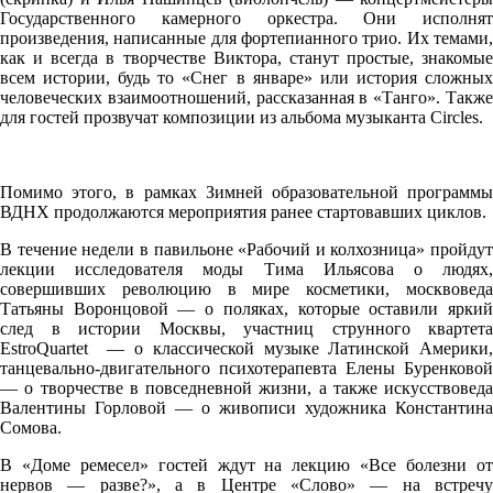
Государственного камерного оркестра. Они исполнят
произведения, написанные для фортепианного трио. Их темами,
как и всегда в творчестве Виктора, станут простые, знакомые
всем истории, будь то «Снег в январе» или история сложных
человеческих взаимоотношений, рассказанная в «Танго». Также
для гостей прозвучат композиции из альбома музыканта Circles.
Помимо этого, в рамках Зимней образовательной программы
ВДНХ продолжаются мероприятия ранее стартовавших циклов.
В течение недели в павильоне «Рабочий и колхозница» пройдут
лекции исследователя моды Тима Ильясова о людях,
совершивших революцию в мире косметики, москвоведа
Татьяны Воронцовой — о поляках, которые оставили яркий
след в истории Москвы, участниц струнного квартета
EstroQuartet — о классической музыке Латинской Америки,
танцевально-двигательного психотерапевта Елены Буренковой
— о творчестве в повседневной жизни, а также искусствоведа
Валентины Горловой — о живописи художника Константина
Сомова.
В «Доме ремесел» гостей ждут на лекцию «Все болезни от
нервов — разве?», а в Центре «Слово» — на встречу