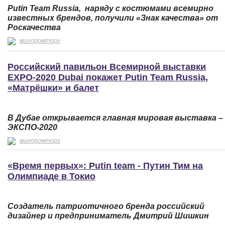
Putin Team Russia, наряду с костюмами всемирно
известных брендов, получили «Знак качества» от
Роскачества
минпромторг
Российский павильон Всемирной выставки
EXPO-2020 Dubai покажет Putin Team Russia,
«Матрёшки» и балет
В
Д
убае
открывается
главная
мировая
выставка
–
ЭКСПО
-2020
минпромторг
«Время первых»: Putin team - Путин Тим на
Олимпиаде в Токио
Создатель патриотичного бренда российский
дизайнер и предприниматель Дмитрий Шишкин