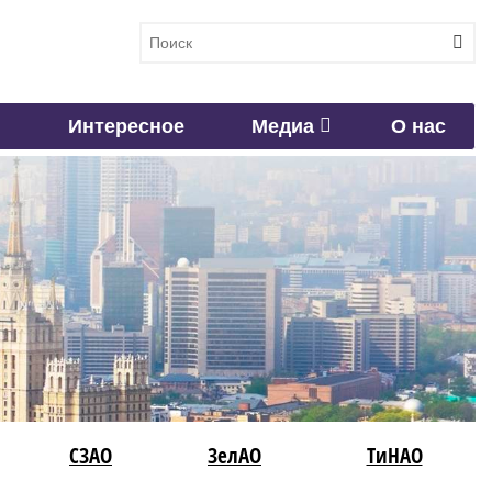
Интересное
Медиа
О нас
СЗАО
ЗелАО
ТиНАО