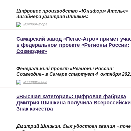
Цифровое производство «Юниформ Ателье»
дизайнера Дмитрия Шишкина
минпромторг
Самарский завод «Пегас-Агро» примет уча
в федеральном проекте «Регионы России:
Созвездие»
Федеральный проект «Регионы России:
Созвездие» в Самаре стартует 4 октября 202
минпромторг
«Высшая категория»: цифровая фабрика
Дмитрия Шишкина получила Всероссийски
Знак качества
Дмитрий Шишкин, был удостоен звания «поч