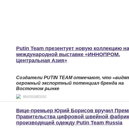
Putin Team презентует новую коллекцию н
международной выставке «ИННОПРОМ.
Центральная Азия»
Создатели PUTIN TEAM отмечают, что «видя
огромный экспортный потенциал бренда на
Восточном рынке
минпромторг
Вице-премьер Юрий Борисов вручил Пре
Правительства цифровой швейной фабрик
производящей одежду Putin Team Russia