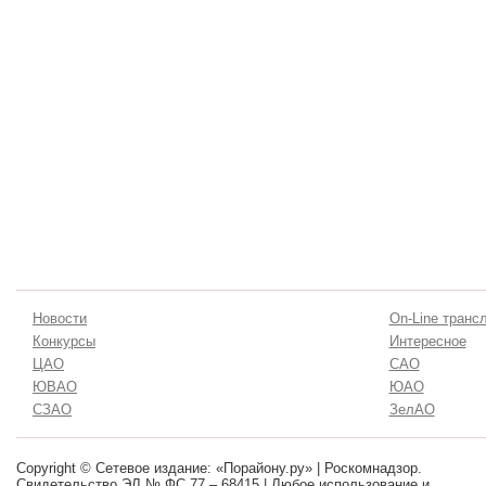
Новости
On-Line транс
Конкурсы
Интересное
ЦАО
САО
ЮВАО
ЮАО
СЗАО
ЗелАО
Copyright © Сетевое издание: «Порайону.ру» | Роскомнадзор.
Свидетельство ЭЛ № ФС 77 – 68415 | Любое использование и