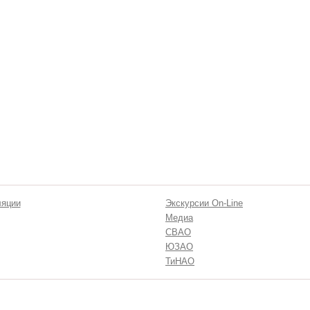
ляции
Экскурсии On-Line
Медиа
СВАО
ЮЗАО
ТиНАО