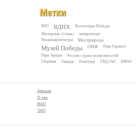
Метки
ВДНХ
ВАО
Волонтёры Победы
Мастерская «Сенеж»
минпромторг
Москомархитектура
Мосприрода
Музей Победы
ОНФ
Парк Горького
Парк Зарядье
Россия страна возможностей
Сбербанк
Таврида
Техноград
УВД ЗАО
ЮВАО
Афиша
О нас
ВАО
ЗАО