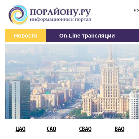
Ро
Новости
On-Line трансляции
ЦАО
САО
СВАО
ВАО