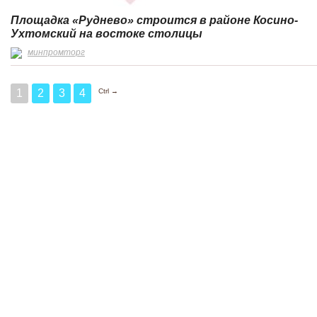
Площадка «Руднево» строится в районе Косино-
Ухтомский на востоке столицы
минпромторг
Ctrl →
1
2
3
4