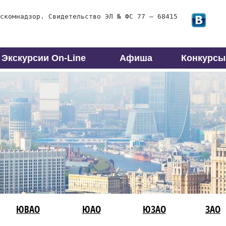
скомнадзор. Свидетельство ЭЛ № ФС 77 – 68415
Экскурсии On-Line
Афиша
Конкурсы
ЮВАО
ЮАО
ЮЗАО
ЗАО