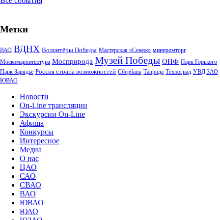
Все события
Метки
ВДНХ
Волонтёры Победы
ВАО
Мастерская «Сенеж»
минпромторг
Музей Победы
Мосприрода
ОНФ
Москомархитектура
Парк Горького
Россия страна возможностей
Парк Зарядье
Сбербанк
Таврида
Техноград
УВД ЗАО
ЮВАО
Новости
On-Line трансляции
Экскурсии On-Line
Афиша
Конкурсы
Интересное
Медиа
О нас
ЦАО
САО
СВАО
ВАО
ЮВАО
ЮАО