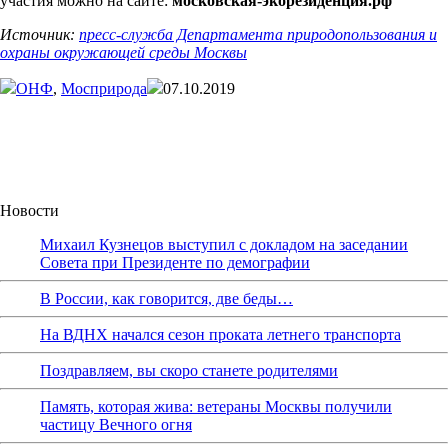
участия можно на сайте:
московская-экорезиденция.рф
Источник:
пресс-служба Департамента природопользования и
охраны окружающей среды Москвы
ОНФ
,
Мосприрода
07.10.2019
Новости
Михаил Кузнецов выступил с докладом на заседании
Совета при Президенте по демографии
В России, как говорится, две беды…
На ВДНХ начался сезон проката летнего транспорта
Поздравляем, вы скоро станете родителями
Память, которая жива: ветераны Москвы получили
частицу Вечного огня