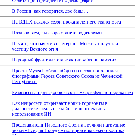
Совета при Президенте по демографии
В России, как говорится, две беды…
На ВДНХ начался сезон проката летнего транспорта
Поздравляем, вы скоро станете родителями
Память, которая жива: ветераны Москвы получили
частицу Вечного огня
Народный фронт дал старт акции «Огонь памяти»
Проект Музея Победы «Одна на всех» пополнился
биографиями Героев Советского Союза из Чеченской
Республики
Безопасен ли для здоровья сон в «картофельной кровати»?
Как нейросети открывают новые горизонты в
диагностике: реальные кейсы и перспективы
использования ИИ
Представители Народного фронта вручили нагрудные
знаки «Всё для Победы» полицейским северо-востока