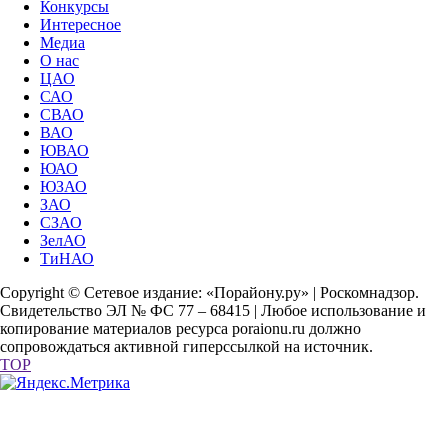
Конкурсы
Интересное
Медиа
О нас
ЦАО
САО
СВАО
ВАО
ЮВАО
ЮАО
ЮЗАО
ЗАО
СЗАО
ЗелАО
ТиНАО
Copyright © Сетевое издание: «Порайону.ру» | Роскомнадзор.
Свидетельство ЭЛ № ФС 77 – 68415 | Любое использование и
копирование материалов ресурса poraionu.ru должно
сопровождаться активной гиперссылкой на источник.
TOP