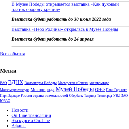
В Музее Победы открывается выставка «Как пуховый
платок оборону крепил»
Выставка будет работать до 30 июня 2022 года
Выставка «Небо Родины» открылась в Музее Победы
Выставка будет работать до 24 апреля
Все события
Метки
ВДНХ
Волонтёры Победы
ВАО
Мастерская «Сенеж»
минпромторг
Музей Победы
Мосприрода
ОНФ
Москомархитектура
Парк Горького
Россия страна возможностей
Парк Зарядье
Сбербанк
Таврида
Техноград
УВД ЗАО
ЮВАО
Новости
On-Line трансляции
Экскурсии On-Line
Афиша