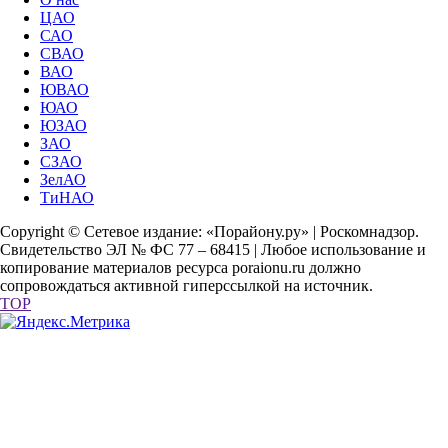
ЦАО
САО
СВАО
ВАО
ЮВАО
ЮАО
ЮЗАО
ЗАО
СЗАО
ЗелАО
ТиНАО
Copyright © Сетевое издание: «Порайону.ру» | Роскомнадзор.
Свидетельство ЭЛ № ФС 77 – 68415 | Любое использование и
копирование материалов ресурса poraionu.ru должно
сопровождаться активной гиперссылкой на источник.
TOP