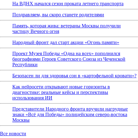
На ВДНХ начался сезон проката летнего транспорта
Поздравляем, вы скоро станете родителями
Память, которая жива: ветераны Москвы получили
частицу Вечного огня
Народный фронт дал старт акции «Огонь памяти»
Проект Музея Победы «Одна на всех» пополнился
биографиями Героев Советского Союза из Чеченской
Республики
Безопасен ли для здоровья сон в «картофельной кровати»?
Как нейросети открывают новые горизонты в
диагностике: реальные кейсы и перспективы
использования ИИ
Представители Народного фронта вручили нагрудные
знаки «Всё для Победы» полицейским северо-востока
Москвы
Все новости