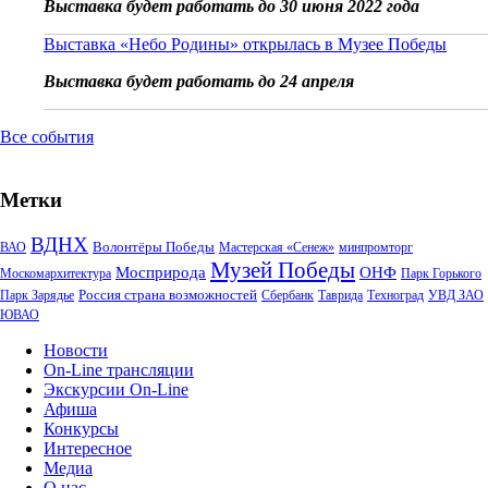
Выставка будет работать до 30 июня 2022 года
Выставка «Небо Родины» открылась в Музее Победы
Выставка будет работать до 24 апреля
Все события
Метки
ВДНХ
Волонтёры Победы
ВАО
Мастерская «Сенеж»
минпромторг
Музей Победы
Мосприрода
ОНФ
Москомархитектура
Парк Горького
Россия страна возможностей
Парк Зарядье
Сбербанк
Таврида
Техноград
УВД ЗАО
ЮВАО
Новости
On-Line трансляции
Экскурсии On-Line
Афиша
Конкурсы
Интересное
Медиа
О нас