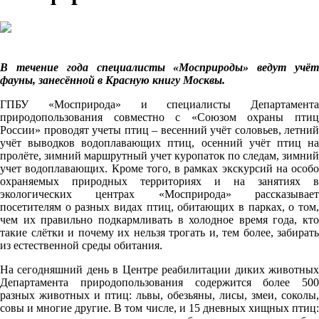
В течение года специалисты «Мосприроды» ведут учёт
фауны, занесённой в Красную книгу Москвы.
ГПБУ «Мосприрода» и специалисты Департамента
природопользования совместно с «Союзом охраны птиц
России» проводят учеты птиц – весенний учёт соловьев, летний
учёт выводков водоплавающих птиц, осенний учёт птиц на
пролёте, зимний маршрутный учет куропаток по следам, зимний
учет водоплавающих. Кроме того, в рамках экскурсий на особо
охраняемых природных территориях и на занятиях в
экологических центрах «Мосприрода» рассказывает
посетителям о разных видах птиц, обитающих в парках, о том,
чем их правильно подкармливать в холодное время года, кто
такие слётки и почему их нельзя трогать и, тем более, забирать
из естественной среды обитания.
На сегодняшний день в Центре реабилитации диких животных
Департамента природопользования содержится более 500
разных животных и птиц: львы, обезьяны, лисы, змеи, соколы,
совы и многие другие. В том числе, и 15 дневных хищных птиц: