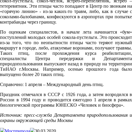
сокол-пустельга, сокол-чеглок, ястреб-перепелятник, ястреб –
тетеревятник. Эти птицы часто попадают в Центр по звонкам на
«горячую линию» - из-за каких-то травм, либо, как в случае с
соколами-балобанами, конфискуются в аэропортах при попытке
контрабанды через границу.
По оценкам специалистов, в начале лета начинается «бум»
поступлений молодых особей сокола-пустельги. Это происходит
из-за того, что по неопытности птицы часто теряют нужный
маршрут в городе, либо, атакуемые воронами, получают травмы.
Таких птиц, после прохождения курса реабилитации,
специалисты Центра передержки и Департамента
природопользования выпускают назад в природу на территории
ТиНАО г.Москвы. Например, осенью прошлого года было
выпущено более 20 таких птиц.
Справочно: 1 апреля – Международный день птиц.
Праздник отмечался в СССР с 1926 года, а затем возродился в
России в 1994 году и проводится ежегодно 1 апреля в рамках
биологической программы ЮНЕСКО «Человек и биосфера».
Источник: пресс-служба Департамента природопользования и
охраны окружающей среды Москвы
Мосприрода
30.03.2020