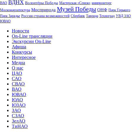
ВДНХ
Волонтёры Победы
ВАО
Мастерская «Сенеж»
минпромторг
Музей Победы
Мосприрода
ОНФ
Москомархитектура
Парк Горького
Россия страна возможностей
Парк Зарядье
Сбербанк
Таврида
Техноград
УВД ЗАО
ЮВАО
Новости
On-Line трансляции
Экскурсии On-Line
Афиша
Конкурсы
Интересное
Медиа
О нас
ЦАО
САО
СВАО
ВАО
ЮВАО
ЮАО
ЮЗАО
ЗАО
СЗАО
ЗелАО
ТиНАО