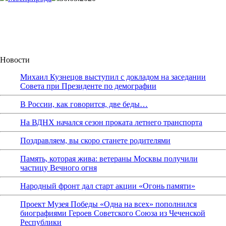
Новости
Михаил Кузнецов выступил с докладом на заседании
Совета при Президенте по демографии
В России, как говорится, две беды…
На ВДНХ начался сезон проката летнего транспорта
Поздравляем, вы скоро станете родителями
Память, которая жива: ветераны Москвы получили
частицу Вечного огня
Народный фронт дал старт акции «Огонь памяти»
Проект Музея Победы «Одна на всех» пополнился
биографиями Героев Советского Союза из Чеченской
Республики