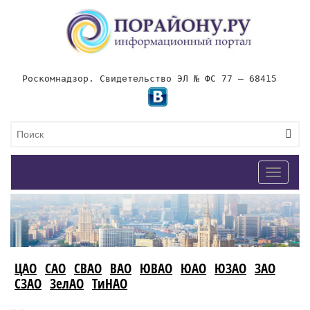
Роскомнадзор. Свидетельство ЭЛ № ФС 77 – 68415
Toggle
navigat
ЦАО
САО
СВАО
ВАО
ЮВАО
ЮАО
ЮЗАО
ЗАО
СЗАО
ЗелАО
ТиНАО