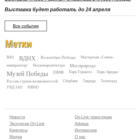
Выставка будет работать до 24 апреля
Все события
Метки
ВДНХ
ВАО
Волонтёры Победы
Мастерская «Сенеж»
минпромторг
Москомархитектура
Мосприрода
Музей Победы
ОНФ
Парк Горького
Парк Зарядье
Россия страна возможностей
Сбербанк
Таврида
Техноград
УВД ЗАО
ЮВАО
Новости
On-Line трансляции
Экскурсии On-Line
Афиша
Конкурсы
Интересное
Медиа
О нас