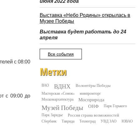
июня 2022 года
Выставка «Небо Родины» открылась в
Музее Победы
Выставка будет работать до 24
апреля
Все события
телей с 08:00
Метки
ВДНХ
ВАО
Волонтёры Победы
Мастерская «Сенеж»
минпромторг
т с 09:00 до
Москомархитектура
Мосприрода
Музей Победы
ОНФ
Парк Горького
Парк Зарядье
Россия страна возможностей
Сбербанк
Таврида
Техноград
УВД ЗАО
ЮВАО