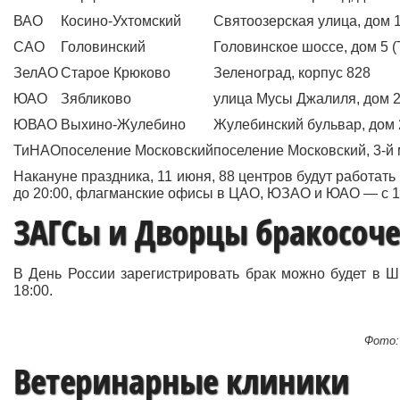
ВАО
Косино-Ухтомский
Святоозерская улица, дом 
САО
Головинский
Головинское шоссе, дом 5 
ЗелАО
Старое Крюково
Зеленоград, корпус 828
ЮАО
Зябликово
улица Мусы Джалиля, дом 
ЮВАО
Выхино-Жулебино
Жулебинский бульвар, дом 
ТиНАО
поселение Московский
поселение Московский, 3-й
Накануне праздника, 11 июня, 88 центров будут работат
до 20:00, флагманские офисы в ЦАО, ЮЗАО и ЮАО — с 10
ЗАГСы и Дворцы бракосоч
В День России зарегистрировать брак можно будет в Ш
18:00.
Фото:
Ветеринарные клиники