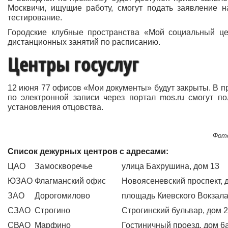
Москвичи, ищущие работу, смогут подать заявление н
тестирование.
Городские клубные пространства «Мой социальный це
дистанционных занятий по расписанию.
Центры госуслуг
12 июня 77 офисов «Мои документы» будут закрыты. В пр
по электронной записи через портал mos.ru смогут п
установления отцовства.
Фото
Список дежурных центров с адресами:
ЦАО
Замоскворечье
улица Бахрушина, дом 13
ЮЗАО
Флагманский офис
Новоясеневский проспект, 
ЗАО
Дорогомилово
площадь Киевского Вокзала
СЗАО
Строгино
Строгинский бульвар, дом 
СВАО
Марфино
Гостиничный проезд, дом 6