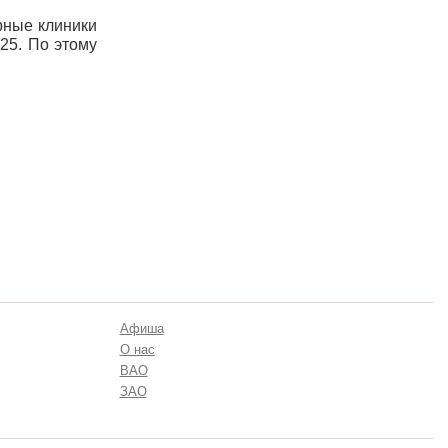
рные клиники
25. По этому
Афиша
О нас
ВАО
ЗАО