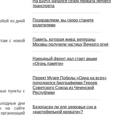
На ВДНХ начался сезон проката летнего
транспорта
Поздравляем, вы скоро станете
любой из дней
родителями
Память, которая жива: ветераны
там с новой
Москвы получили частицу Вечного огня
Народный фронт дал старт акции
«Огонь памяти»
Проект Музея Победы «Одна на всех»
пополнился биографиями Героев
Советского Союза из Чеченской
ные пункты с
Республики
выходные дни
Безопасен ли для здоровья сон в
ы на сайте
«картофельной кровати»?
организаций