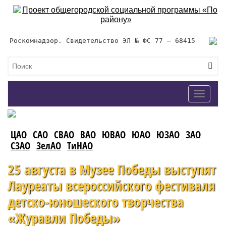
Роскомнадзор. Свидетельство ЭЛ № ФС 77 – 68415
Toggle
navigat
ЦАО
САО
СВАО
ВАО
ЮВАО
ЮАО
ЮЗАО
ЗАО
СЗАО
ЗелАО
ТиНАО
25 августа в Музее Победы выступят
Лауреаты всероссийского фестиваля
детско-юношеского творчества
«Журавли Победы»