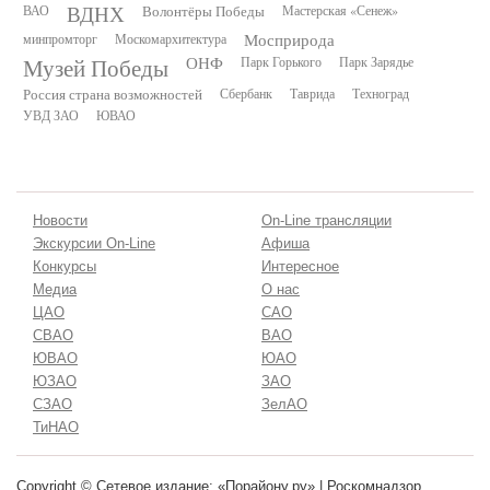
ВДНХ
ВАО
Волонтёры Победы
Мастерская «Сенеж»
минпромторг
Москомархитектура
Мосприрода
Музей Победы
ОНФ
Парк Горького
Парк Зарядье
Россия страна возможностей
Сбербанк
Таврида
Техноград
УВД ЗАО
ЮВАО
Новости
On-Line трансляции
Экскурсии On-Line
Афиша
Конкурсы
Интересное
Медиа
О нас
ЦАО
САО
СВАО
ВАО
ЮВАО
ЮАО
ЮЗАО
ЗАО
СЗАО
ЗелАО
ТиНАО
Copyright © Сетевое издание: «Порайону.ру» | Роскомнадзор.