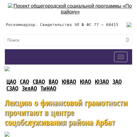
Роскомнадзор. Свидетельство ЭЛ № ФС 77 – 68415
Toggle
navigat
ЦАО
САО
СВАО
ВАО
ЮВАО
ЮАО
ЮЗАО
ЗАО
СЗАО
ЗелАО
ТиНАО
Лекцию о финансовой грамотности
прочитают в центре
соцобслуживания района Арбат