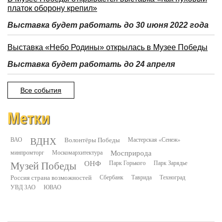
платок оборону крепил»
Выставка будет работать до 30 июня 2022 года
Выставка «Небо Родины» открылась в Музее Победы
Выставка будет работать до 24 апреля
Все события
Метки
ВДНХ
ВАО
Волонтёры Победы
Мастерская «Сенеж»
минпромторг
Москомархитектура
Мосприрода
Музей Победы
ОНФ
Парк Горького
Парк Зарядье
Россия страна возможностей
Сбербанк
Таврида
Техноград
УВД ЗАО
ЮВАО