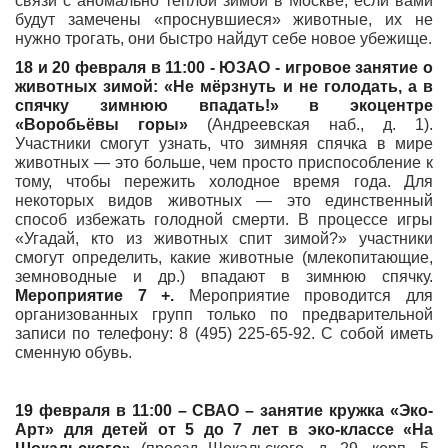
связи с аномально теплой зимой в Москве, если вами
будут замечены «проснувшиеся» животные, их не
нужно трогать, они быстро найдут себе новое убежище.
18 и 20 февраля в 11:00 - ЮЗАО - игровое занятие о
животных зимой: «Не мёрзнуть и не голодать, а в
спячку зимнюю впадать!» в экоцентре
«Воробьёвы горы»
(Андреевская наб., д. 1).
Участники смогут узнать, что зимняя спячка в мире
животных — это больше, чем просто приспособление к
тому, чтобы пережить холодное время года. Для
некоторых видов животных — это единственный
способ избежать голодной смерти. В процессе игры
«Угадай, кто из животных спит зимой?» участники
смогут определить, какие животные (млекопитающие,
земноводные и др.) впадают в зимнюю спячку.
Мероприятие 7 +.
Мероприятие проводится для
организованных групп только по предварительной
записи по телефону: 8 (495) 225-65-92. С собой иметь
сменную обувь.
19 февраля в 11:00 – СВАО – занятие кружка «Эко-
Арт» для детей от 5 до 7 лет в эко-классе «На