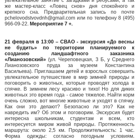
увлекательное занятие с загадками и ребусами, а так
же мастер-класс «Ловец снов» дня спокойного и
крепкого сна. Предварительная запись по почте
pchelovodstvovdnh@gmail.com или по телефону 8 (495)
966-09-22.
Мероприятие 7 +.
21 февраля в 13:00 – СВАО - экскурсия «До весны
не будить» по территории планируемого к
созданию ландшафтного заказника
«Лианозовский»
(ул. Череповецкая, 3 Б, у Среднего
Лианозовского пруда за музеем Константина
Васильева). Приглашаем детей и взрослых совершить
увлекательное путешествие в мир зимней природы и
поговорить о животных, которые проводят холода в
спячке. В зимнем лесу красиво и тихо! Но для диких
животных это время года - самое тяжелое. Найти корм
очень сложно, вот многие животные и уходят в спячку.
Как они это делают? Безопасно ли это? Как не
навредить им? Об этом и поговорим. Экскурсия будет
интересна школьникам, студентам и всем, кто
интересуется миром живой природы. Протяженность
маршрута: около 2,5 км. Продолжительность: 1 час.
Форма одежды: согласно погодным условиям.