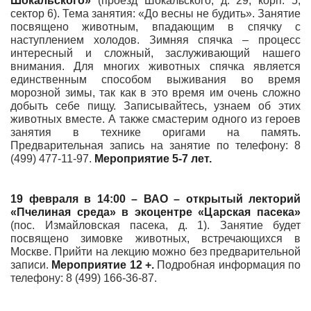
Шокальского»
(проезд Шокальского, д. 29, корп. 5,
сектор 6). Тема занятия: «До весны не будить». Занятие
посвящено животным, впадающим в спячку с
наступлением холодов. Зимняя спячка – процесс
интересный и сложный, заслуживающий нашего
внимания. Для многих животных спячка является
единственным способом выживания во время
морозной зимы, так как в это время им очень сложно
добыть себе пищу. Записывайтесь, узнаем об этих
животных вместе. А также смастерим одного из героев
занятия в технике оригами на память.
Предварительная запись на занятие по телефону: 8
(499) 477-11-97.
Мероприятие 5-7 лет.
19 февраля в 14:00 – ВАО – открытый лекторий
«Пчелиная среда» в экоцентре «Царская пасека»
(пос. Измайловская пасека, д. 1). Занятие будет
посвящено зимовке животных, встречающихся в
Москве. Прийти на лекцию можно без предварительной
записи.
Мероприятие 12 +.
Подробная информация по
телефону: 8 (499) 166-36-87.