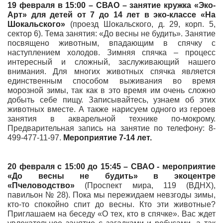
19 февраля в 15:00 – СВАО – занятие кружка «Эко-
Арт» для детей от 7 до 14 лет в эко-классе «На
Шокальского»
(проезд Шокальского, д. 29, корп. 5,
сектор 6). Тема занятия: «До весны не будить». Занятие
посвящено животным, впадающим в спячку с
наступлением холодов. Зимняя спячка – процесс
интересный и сложный, заслуживающий нашего
внимания. Для многих животных спячка является
единственным способом выживания во время
морозной зимы, так как в это время им очень сложно
добыть себе пищу. Записывайтесь, узнаем об этих
животных вместе. А также нарисуем одного из героев
занятия в акварельной технике по-мокрому.
Предварительная запись на занятие по телефону: 8-
499-477-11-97.
Мероприятие 7-14 лет.
20 февраля с 15:00 до 15:45 – СВАО - мероприятие
«До весны не будить» в экоцентре
«Пчеловодство»
(Проспект мира, 119 (ВДНХ),
павильон № 28). Пока мы пережидаем невзгоды зимы,
кто-то спокойно спит до весны. Кто эти животные?
Приглашаем на беседу «О тех, кто в спячке». Вас ждет