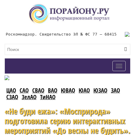
Роскомнадзор. Свидетельство ЭЛ № ФС 77 – 68415
Toggle
navigat
ЦАО
САО
СВАО
ВАО
ЮВАО
ЮАО
ЮЗАО
ЗАО
СЗАО
ЗелАО
ТиНАО
«Не буди ежа»: «Мосприрода»
подготовила серию интерактивных
мероприятий «До весны не будить».