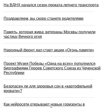
На ВДНХ начался сезон проката летнего транспорта
Поздравляем, вы скоро станете родителями
Память, которая жива: ветераны Москвы получили
частицу Вечного огня
Народный фронт дал старт акции «Огонь памяти»
Проект Музея Победы «Одна на всех» пополнился
биографиями Героев Советского Союза из Чеченской
Республики
Безопасен ли для здоровья сон в «картофельной
кровати»?
Как нейросети открывают новые горизонты в