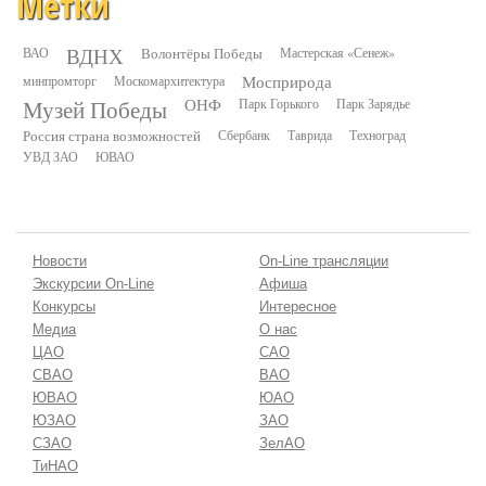
Метки
ВДНХ
ВАО
Волонтёры Победы
Мастерская «Сенеж»
минпромторг
Москомархитектура
Мосприрода
Музей Победы
ОНФ
Парк Горького
Парк Зарядье
Россия страна возможностей
Сбербанк
Таврида
Техноград
УВД ЗАО
ЮВАО
Новости
On-Line трансляции
Экскурсии On-Line
Афиша
Конкурсы
Интересное
Медиа
О нас
ЦАО
САО
СВАО
ВАО
ЮВАО
ЮАО
ЮЗАО
ЗАО
СЗАО
ЗелАО
ТиНАО