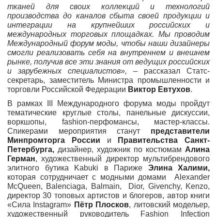
тканей для своих коллекций и технологий
производства до каналов сбыта своей продукции и
интеграции на крупнейших российских и
международных торговых площадках. Мы проводим
Международный форум моды, чтобы наши дизайнеры
смогли реализовать себя на внутреннем и внешнем
рынке, получив все эти знания от ведущих российских
и зарубежных специалистов»,
– рассказал Статс-
секретарь, заместитель Министра промышленности и
торговли Российской Федерации
Виктор Евтухов
.
В рамках III Международного форума моды пройдут
тематические круглые столы, панельные дискуссии,
воркшопы, fashion-перфомансы, мастер-классы.
Спикерами мероприятия станут
представители
Минпромторга России
и
Правительства Санкт-
Петербурга,
дизайнер, художник по костюмам
Алина
Герман
, художественный директор мультибрендового
элитного бутика Kabuki в Париже
Элина Халими,
которая сотрудничает с модными домами Alexander
McQueen, Balenciaga, Balmain, Dior, Givenchy, Kenzo,
директор 30 топовых артистов и блогеров, автор книги
«Сила Instagram»
Пётр Плосков
, литовский модельер,
художественный руководитель Fashion Infection