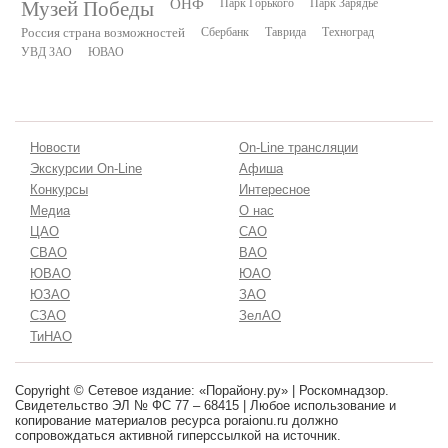
Музей Победы
ОНФ
Парк Горького
Парк Зарядье
Россия страна возможностей
Сбербанк
Таврида
Техноград
УВД ЗАО
ЮВАО
Новости
On-Line трансляции
Экскурсии On-Line
Афиша
Конкурсы
Интересное
Медиа
О нас
ЦАО
САО
СВАО
ВАО
ЮВАО
ЮАО
ЮЗАО
ЗАО
СЗАО
ЗелАО
ТиНАО
Copyright © Сетевое издание: «Порайону.ру» | Роскомнадзор.
Свидетельство ЭЛ № ФС 77 – 68415 | Любое использование и
копирование материалов ресурса poraionu.ru должно
сопровождаться активной гиперссылкой на источник.