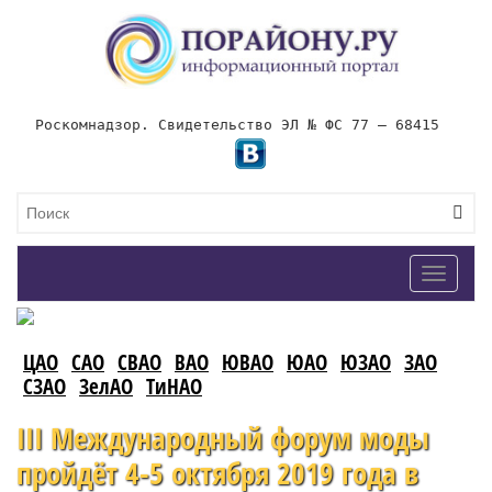
Роскомнадзор. Свидетельство ЭЛ № ФС 77 – 68415
Toggle
navigat
ЦАО
САО
СВАО
ВАО
ЮВАО
ЮАО
ЮЗАО
ЗАО
СЗАО
ЗелАО
ТиНАО
III Международный форум моды
пройдёт 4-5 октября 2019 года в