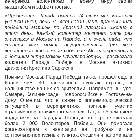
ветеранам, волонтерам и всему миру своим
масштабом и эффектностью.
«Проведение Парада именно 24 июня мне кажется
удачной идей, ведь 75 лет назад наши прадеды шли
победным маршем по Красной площади именно в
этот день. Каждый волонтер мечтает хоть раз
оказаться в Москве на Параде, и я очень рада, что
сегодня моя мечта осуществилась! Для всех
волонтеров это важное событие. Мы настроились и
с большим энтузиазмом начали работу»,
– рассказала
волонтер Парада Победы в Москве, активист
Движения Кристина Саркисян.
Помимо Москвы, Парад Победы также прошел еще в
более чем 30 населенных пунктах страны, в
большинстве из них со зрителями. Например, в Туле,
Самаре, Калининграде, Новороссийске и Ростове-на-
Дону. Отметим, что в связи с эпидемиологической
ситуацией в мероприятиях приняли участие
ограниченное количество человек. Так, в общем счете
поддержку на Парадах Победы по стране оказали
более 2 000 Волонтеров Победы. Они помогали
организаторам в навигации на трибунах и на
контрольно-пропускных пунктах, следили и напоминали