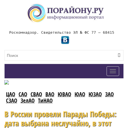
Роскомнадзор. Свидетельство ЭЛ № ФС 77 – 68415
Toggle
navigat
ЦАО
САО
СВАО
ВАО
ЮВАО
ЮАО
ЮЗАО
ЗАО
СЗАО
ЗелАО
ТиНАО
В России провели Парады Победы:
дата выбрана неслучайно, в этот