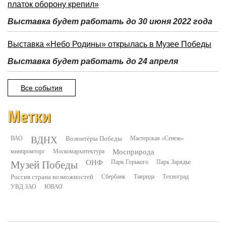
платок оборону крепил»
Выставка будет работать до 30 июня 2022 года
Выставка «Небо Родины» открылась в Музее Победы
Выставка будет работать до 24 апреля
Все события
Метки
ВДНХ
ВАО
Волонтёры Победы
Мастерская «Сенеж»
минпромторг
Москомархитектура
Мосприрода
Музей Победы
ОНФ
Парк Горького
Парк Зарядье
Россия страна возможностей
Сбербанк
Таврида
Техноград
УВД ЗАО
ЮВАО