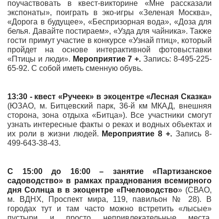
поучаствовать в квест-викторине «Мне рассказали
экспонаты», поиграть в эко-игры «Зеленая Москва»,
«Дорога в будущее», «Беспризорная вода», «Доза для
белья. Давайте постираем», «Узда для чайника». Также
гости примут участие в конкурсе «Узнай птиц», который
пройдет на основе интерактивной фотовыставки
«Птицы и люди».
Мероприятие 7 +.
Запись: 8-495-225-
65-92. С собой иметь сменную обувь.
13:30 - квест «Ручеек» в экоцентре «
Лесная Сказка
»
(ЮЗАО, м. Битцевский парк, 36-й км МКАД, внешняя
сторона, зона отдыха «Битца»). Все участники смогут
узнать интересные факты о реках и водных объектах и
их роли в жизни людей.
Мероприятие 8 +.
Запись 8-
499-643-38-43.
С 15:00 до 16:00 – занятие «Партизанское
садоводство» в рамках празднования всемирного
дня Солнца в
в экоцентре «Пчеловодство
» (СВАО,
м. ВДНХ, Проспект мира, 119, павильон № 28). В
городах тут и там часто можно встретить «лысые»
пустыри и просто непривлекательные места,