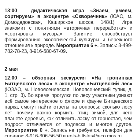
13:00 - дидактическая игра «Знаем, умеем,
сортируем»
в
экоцентре «Скворечник»
(ЮАО, м.
Домодедовская, Каширское шоссе, 148/1). Игра
знакомит с понятиями «вторичная переработка» и
«сортировка мусора». Занятие способствует
формированию экологической культуры и бережного
отношения к природе.
Мероприятие
6 +.
Запись: 8-499-
782-78-23, 8-916-580-67-09.
2 мая
12:00 – обзорная экскурсия «На тропинках
Битцевского леса»
в экоцентре «Битцевский лес»
(ЮЗАО, м. Новоясеневская, Новоясеневский тупик, д.
1, стр. 3). Во время прогулки по лесу участники узнают
всё самое интересное о флоре и фауне Битцевского
парка, смогут найти ответы на вопросы: сколько лесу
лет, почему важно кормить птиц зимой, для чего
планете деревья, как отличить ласку от горностая, чем
подрост отличается от подлеска и многое другое.
Мероприятие 0 +.
Запись не требуется, телефон для
справок: 8-916-306-56-50 и epts-bittsles@eco.mos.ru.