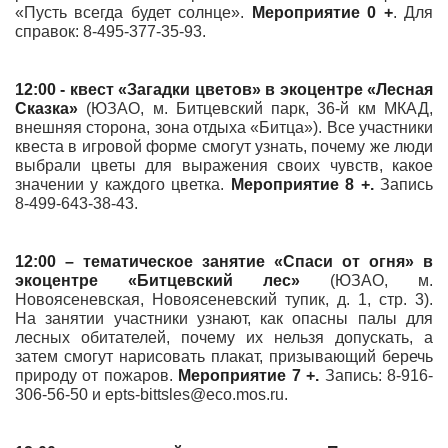
«Пусть всегда будет солнце».
Мероприятие 0 +
. Для
справок: 8-495-377-35-93.
12:00 - квест «Загадки цветов» в экоцентре «
Лесная
Сказка
»
(ЮЗАО, м. Битцевский парк, 36-й км МКАД,
внешняя сторона, зона отдыха «Битца»). Все участники
квеста в игровой форме смогут узнать, почему же люди
выбрали цветы для выражения своих чувств, какое
значении у каждого цветка.
Мероприятие 8 +.
Запись
8-499-643-38-43.
12:00 – тематическое занятие «Спаси от огня»
в
экоцентре «Битцевский лес»
(ЮЗАО, м.
Новоясеневская, Новоясеневский тупик, д. 1, стр. 3).
На занятии участники узнают, как опасны палы для
лесных обитателей, почему их нельзя допускать, а
затем смогут нарисовать плакат, призывающий беречь
природу от пожаров.
Мероприятие 7 +.
Запись: 8-916-
306-56-50 и epts-bittsles@eco.mos.ru.