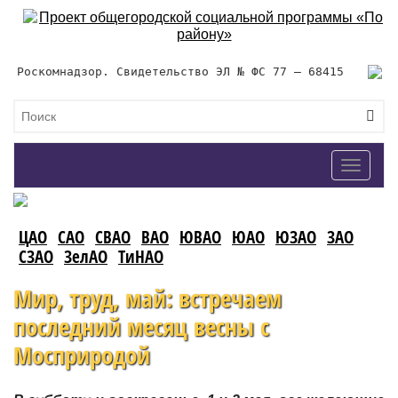
Роскомнадзор. Свидетельство ЭЛ № ФС 77 – 68415
Toggle
navigat
ЦАО
САО
СВАО
ВАО
ЮВАО
ЮАО
ЮЗАО
ЗАО
СЗАО
ЗелАО
ТиНАО
Мир, труд, май: встречаем
последний месяц весны с
Мосприродой