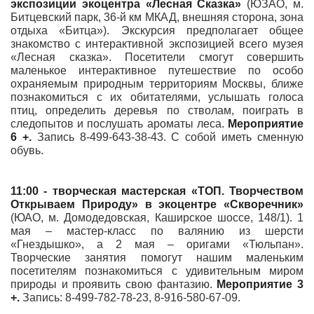
экспозиции экоцентра «
Лесная Сказка
»
(ЮЗАО, м.
Битцевский парк, 36-й км МКАД, внешняя сторона, зона
отдыха «Битца»). Экскурсия предполагает общее
знакомство с интерактивной экспозицией всего музея
«Лесная сказка». Посетители смогут совершить
маленькое интерактивное путешествие по особо
охраняемым природным территориям Москвы, ближе
познакомиться с их обитателями, услышать голоса
птиц, определить деревья по стволам, поиграть в
следопытов и послушать ароматы леса.
Мероприятие
6 +.
Запись 8-499-643-38-43. С собой иметь сменную
обувь.
11:00 - творческая мастерская «ТОП. Творчеством
Открываем Природу» в
экоцентре «Скворечник»
(ЮАО, м. Домодедовская, Каширское шоссе, 148/1). 1
мая – мастер-класс по валянию из шерсти
«Гнездышко», а 2 мая – оригами «Тюльпан».
Творческие занятия помогут нашим маленьким
посетителям познакомиться с удивительным миром
природы и проявить свою фантазию.
Мероприятие
3
+.
Запись: 8-499-782-78-23, 8-916-580-67-09.