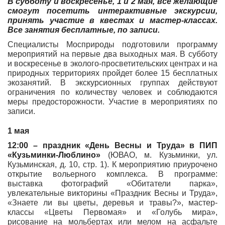
В субботу и воскресенье, 1 и 2 мая, все желающие
смогут посетить интерактивные экскурсии,
принять участие в квестах и мастер-классах.
Все занятия бесплатные, по записи.
Специалисты Мосприроды подготовили программу
мероприятий на первые два выходных мая. В субботу
и воскресенье в эколого-просветительских центрах и на
природных территориях пройдет более 15 бесплатных
экозанятий. В экскурсионных группах действуют
ограничения по количеству человек и соблюдаются
меры предосторожности. Участие в мероприятиях по
записи.
1 мая
12:00 – праздник «День Весны и Труда»
в
ПИП
«Кузьминки-Люблино»
(ЮВАО, м. Кузьминки, ул.
Кузьминская, д. 10, стр. 1). К мероприятию приурочено
открытие вольерного комплекса.
В программе:
выставка фотографий «Обитатели парка»,
увлекательные викторины «Праздник Весны и Труда»,
«Знаете ли вы цветы, деревья и травы?», мастер-
классы «Цветы Первомая» и «Голубь мира»,
рисование на мольбертах или мелом на асфальте