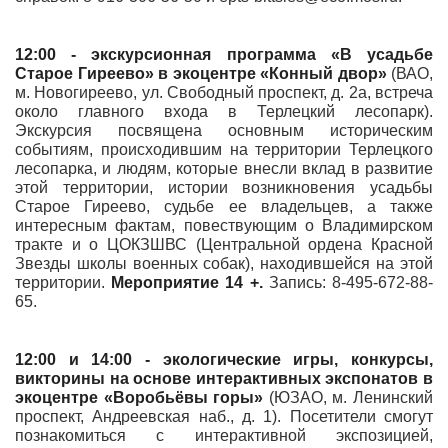
12:00 - экскурсионная программа «В усадьбе
Старое Гиреево» в
экоцентре «Конный двор»
(ВАО,
м. Новогиреево, ул. Свободный проспект, д. 2а, встреча
около главного входа в Терлецкий лесопарк).
Экскурсия посвящена основным историческим
событиям, происходившим на территории Терлецкого
лесопарка, и людям, которые внесли вклад в развитие
этой территории, истории возникновения усадьбы
Старое Гиреево, судьбе ее владельцев, а также
интересным фактам, повествующим о Владимирском
тракте и о ЦОКЗШВС (Центральной ордена Красной
Звезды школы военных собак), находившейся на этой
территории.
Мероприятие 14 +.
Запись: 8-495-672-88-
65.
12:00 и 14:00 - экологические игры, конкурсы,
викторины на основе интерактивных экспонатов в
экоцентре «Воробьёвы горы»
(ЮЗАО, м. Ленинский
проспект, Андреевская наб., д. 1). Посетители смогут
познакомиться с интерактивной экспозицией,