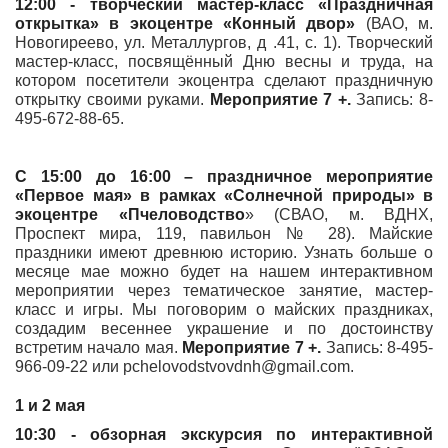
12:00 - творческий мастер-класс «Праздничная
открытка» в
экоцентре «Конный двор»
(ВАО, м.
Новогиреево, ул. Металлургов, д .41, с. 1). Творческий
мастер-класс, посвящённый Дню весны и труда, на
котором посетители экоцентра сделают праздничную
открытку своими руками.
Мероприятие 7 +.
Запись: 8-
495-672-88-65.
С 15:00 до 16:00 – праздничное мероприятие
«Первое мая» в рамках «Солнечной природы»
в
экоцентре «Пчеловодство
» (СВАО, м. ВДНХ,
Проспект мира, 119, павильон № 28). Майские
праздники имеют древнюю историю. Узнать больше о
месяце мае можно будет на нашем интерактивном
мероприятии через тематическое занятие, мастер-
класс и игры. Мы поговорим о майских праздниках,
создадим весеннее украшение и по достоинству
встретим начало мая.
Мероприятие 7 +.
Запись: 8-495-
966-09-22 или pchelovodstvovdnh@gmail.com.
1 и 2 мая
10:30 - обзорная экскурсия по интерактивной