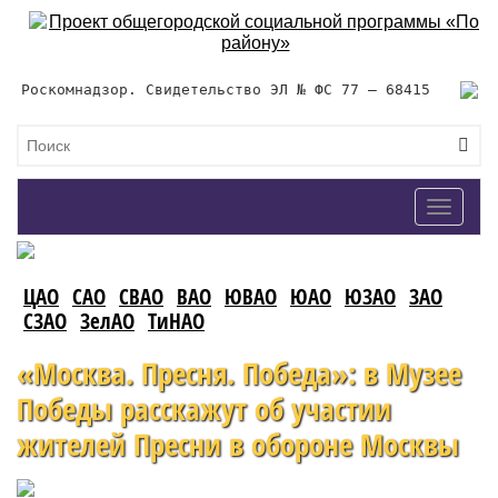
Роскомнадзор. Свидетельство ЭЛ № ФС 77 – 68415
Toggle
navigat
ЦАО
САО
СВАО
ВАО
ЮВАО
ЮАО
ЮЗАО
ЗАО
СЗАО
ЗелАО
ТиНАО
«Москва. Пресня. Победа»: в Музее
Победы расскажут об участии
жителей Пресни в обороне Москвы