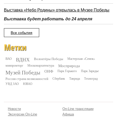
Выставка «Небо Родины» открылась в Музее Победы
Выставка будет работать до 24 апреля
Все события
Метки
ВДНХ
ВАО
Волонтёры Победы
Мастерская «Сенеж»
минпромторг
Москомархитектура
Мосприрода
Музей Победы
ОНФ
Парк Горького
Парк Зарядье
Россия страна возможностей
Сбербанк
Таврида
Техноград
УВД ЗАО
ЮВАО
Новости
On-Line трансляции
Экскурсии On-Line
Афиша