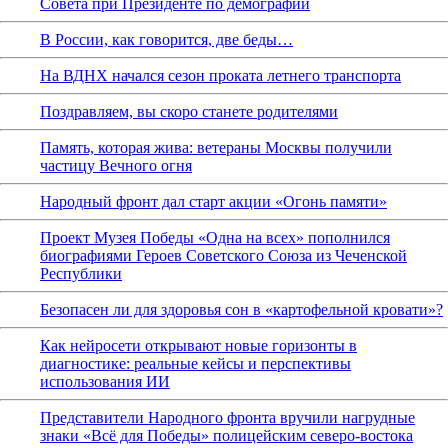
Совета при Президенте по демографии
В России, как говорится, две беды…
На ВДНХ начался сезон проката летнего транспорта
Поздравляем, вы скоро станете родителями
Память, которая жива: ветераны Москвы получили
частицу Вечного огня
Народный фронт дал старт акции «Огонь памяти»
Проект Музея Победы «Одна на всех» пополнился
биографиями Героев Советского Союза из Чеченской
Республики
Безопасен ли для здоровья сон в «картофельной кровати»?
Как нейросети открывают новые горизонты в
диагностике: реальные кейсы и перспективы
использования ИИ
Представители Народного фронта вручили нагрудные
знаки «Всё для Победы» полицейским северо-востока