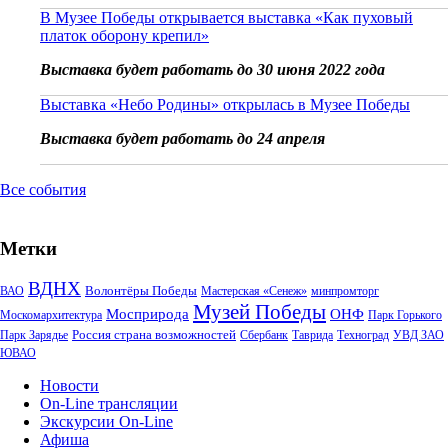
В Музее Победы открывается выставка «Как пуховый
платок оборону крепил»
Выставка будет работать до 30 июня 2022 года
Выставка «Небо Родины» открылась в Музее Победы
Выставка будет работать до 24 апреля
Все события
Метки
ВДНХ
Волонтёры Победы
ВАО
Мастерская «Сенеж»
минпромторг
Музей Победы
Мосприрода
ОНФ
Москомархитектура
Парк Горького
Россия страна возможностей
Парк Зарядье
Сбербанк
Таврида
Техноград
УВД ЗАО
ЮВАО
Новости
On-Line трансляции
Экскурсии On-Line
Афиша