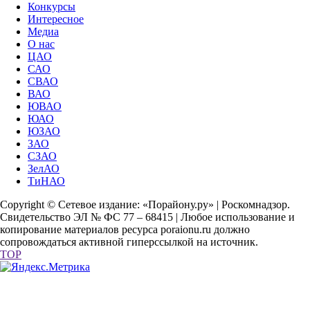
Конкурсы
Интересное
Медиа
О нас
ЦАО
САО
СВАО
ВАО
ЮВАО
ЮАО
ЮЗАО
ЗАО
СЗАО
ЗелАО
ТиНАО
Copyright © Сетевое издание: «Порайону.ру» | Роскомнадзор.
Свидетельство ЭЛ № ФС 77 – 68415 | Любое использование и
копирование материалов ресурса poraionu.ru должно
сопровождаться активной гиперссылкой на источник.
TOP