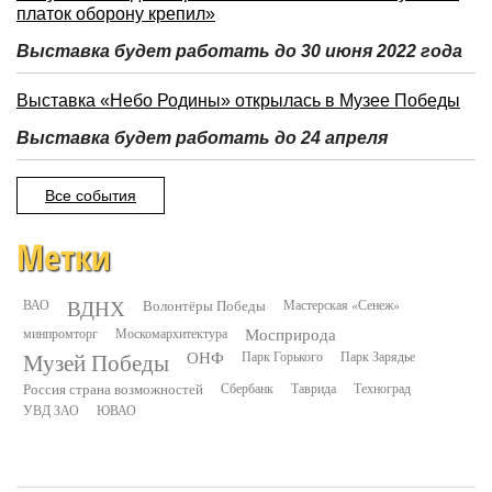
платок оборону крепил»
Выставка будет работать до 30 июня 2022 года
Выставка «Небо Родины» открылась в Музее Победы
Выставка будет работать до 24 апреля
Все события
Метки
ВДНХ
ВАО
Волонтёры Победы
Мастерская «Сенеж»
минпромторг
Москомархитектура
Мосприрода
Музей Победы
ОНФ
Парк Горького
Парк Зарядье
Россия страна возможностей
Сбербанк
Таврида
Техноград
УВД ЗАО
ЮВАО