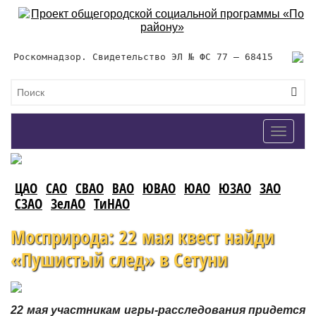
Роскомнадзор. Свидетельство ЭЛ № ФС 77 – 68415
Toggle
navigat
ЦАО
САО
СВАО
ВАО
ЮВАО
ЮАО
ЮЗАО
ЗАО
СЗАО
ЗелАО
ТиНАО
Мосприрода: 22 мая квест найди
«Пушистый след» в Сетуни
22 мая участникам игры-расследования придется