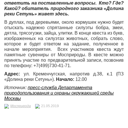
ответить на поставленные вопросы. Кто? Где?
Какой? обитатель природного заказника «Долина
реки Сетунь» живет здесь.
В дуплах, под деревьями, около кормушек нужно будет
отыскать надежно спрятанные силуэты бобра, змеи,
дятла, трясогузки, зайца, улитки. В конце квеста из букв,
изображенных на силуэтах животных, собрать слово,
которое и будет ответом на задание, полученное в
начале мероприятия. Всех участников квеста ждут
памятные сувениры от Мосприроды. В квесте можно
принять участие по предварительной записи, позвонив
по телефону: +7(499)730-41-71.
Адрес:
ул. Кременчугская, напротив д.38, к.1 (ПЗ
«Долина реки Сетунь»).
Начало:
12.00
Источник:
пресс-служба Департамента
природопользования и охраны окружающей среды
Москвы
Мосприрода
21.05.2019